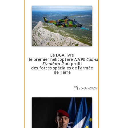
La DGA livre
le premier hélicoptère
NH90 Caïman
Standard 2
au profit
des forces spéciales de l’armée
de Terre
26-07-2026