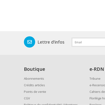
Lettre d'infos
Boutique
e
-RDN
Abonnements
Tribune
Crédits articles
e-Recensi
Points de vente
Cahiers de
CGV
Florilège h
Politique de confidentialité / Mentions
Repères