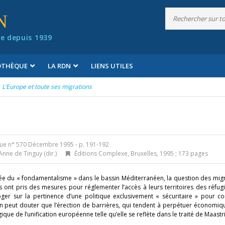
N
e depuis 1939
IOTHÈQUE
LA RDN
LIENS UTILES
L’Europe et toute ses
migrations
ue n° 570 Décembre 1995
- p. 191-192
Anne de Tinguy (dir.)
Éditions Complexe, Bruxelles, 1995 ; 173 pages
e du « fondamentalisme » dans le bassin Méditerranéen, la question des migr
ont pris des mesures pour réglementer l’accès à leurs territoires des réfug
oger sur la pertinence d’une politique exclusivement « sécuritaire » pour co
peut douter que l’érection de barrières, qui tendent à perpétuer économiq
ique de l’unification européenne telle qu’elle se reflète dans le traité de Maastri