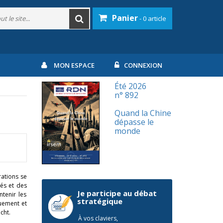
Panier
- 0 article
MON ESPACE
CONNEXION
Été 2026
n° 892
Quand la Chine
dépasse le
monde
ations se
iés et des
Je participe au débat
ntenir les
stratégique
uement et
cht.
À vos claviers,