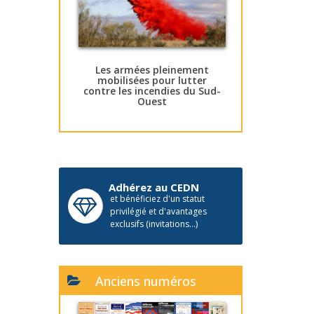
Les armées pleinement
mobilisées pour lutter
contre les incendies du Sud-
Ouest
Adhérez au CEDN
et bénéficiez d'un statut
privilégié et d'avantages
exclusifs (invitations...)
Anciens numéros