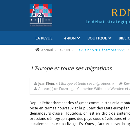
Panneau de gestion des cookies
RD
Le débat stratégiqu
LA REVUE
e
-RDN
BOUTIQUE
BIBL
Conditions générales de vente
Accueil
e-RDN
Revue n° 570 Décembre 1995
L’Europe et toute ses
migrations
Jean Klein
, «
L’Europe et toute ses
migrations
»
Rev
Auteur(s) de l'ouvrage : Catherine Withol de Wenden et 
Depuis l’effondrement des régimes communistes et la monté
pose en termes nouveaux et la plupart des États européens 
demandeurs d’asile. Toutefois, on est en droit de s’interr
pressions démographiques des pays sous-développés et on 
socialement les vieux clivages Est-Ouest, s’accorde avec la log