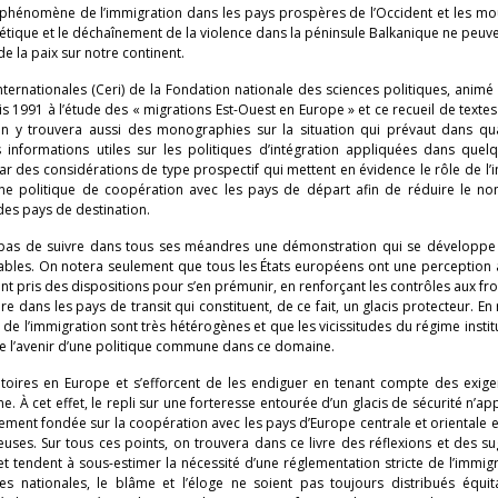
 le phénomène de l’immigration dans les pays prospères de l’Occident et les 
tique et le déchaînement de la violence dans la péninsule Balkanique ne peuve
de la paix sur notre continent.
ternationales (Ceri) de la Fondation nationale des sciences politiques, anim
 1991 à l’étude des « migrations Est-Ouest en Europe » et ce recueil de texte
On y trouvera aussi des monographies sur la situation qui prévaut dans qu
 informations utiles sur les politiques d’intégration appliquées dans quel
ar des considérations de type prospectif qui mettent en évidence le rôle de l’
une politique de coopération avec les pays de départ afin de réduire le n
 des pays de destination.
 pas de suivre dans tous ses méandres une démonstration qui se développe
ables. On notera seulement que tous les États européens ont une perception 
nt pris des dispositions pour s’en prémunir, en renforçant les contrôles aux fro
re dans les pays de transit qui constituent, de ce fait, un glacis protecteur. En
de l’immigration sont très hétérogènes et que les vicissitudes du régime instit
e l’avenir d’une politique commune dans ce domaine.
toires en Europe et s’efforcent de les endiguer en tenant compte des exige
. À cet effet, le repli sur une forteresse entourée d’un glacis de sécurité n’ap
ent fondée sur la coopération avec les pays d’Europe centrale et orientale e
ses. Sur tous ces points, on trouvera dans ce livre des réflexions et des su
t tendent à sous-estimer la nécessité d’une réglementation stricte de l’immig
es nationales, le blâme et l’éloge ne soient pas toujours distribués équit