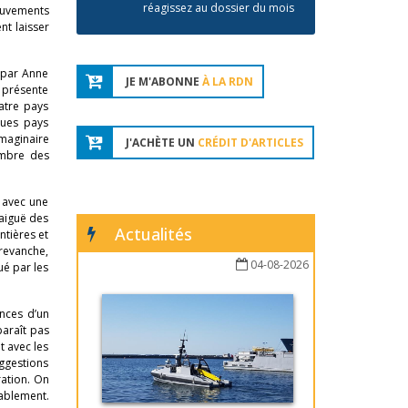
réagissez au dossier du mois
mouvements
nt laisser
é par Anne
JE M'ABONNE
À LA RDN
s présente
atre pays
ques pays
imaginaire
J'ACHÈTE UN
CRÉDIT D'ARTICLES
ombre des
 avec une
aiguë des
Actualités
ntières et
 revanche,
04-08-2026
ué par les
nces d’un
paraît pas
t avec les
ggestions
ration. On
ablement.