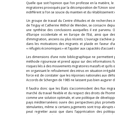
Quelle que soit l’opinion que l’on professe en la matière,
migratoires provoqués par la décomposition de l’Union sovié
indifférent si l’on se soucie du maintien et du rétablissement 
Un groupe de travail du Centre d’études et de recherches in
de Tinguy et Catherine Withol de Wenden, se consacre depuis
une synthèse des conclusions auxquelles il est parvenu. 
d’Europe occidentale et en Europe de l’Est, ainsi que des
d’immigration, anciens ou plus récents. L’ouvrage s’achève p
dans les motivations des migrants et plaide en faveur d’
« réfugiés économiques » et l’ajuster aux capacités d’accueil
Les dimensions d’une note bibliographique ne permettent
méthode rigoureuse et prend appui sur des informations fi
risques liés à des mouvements migratoires massifs et qu’ils o
en organisant le refoulement des intrus en situation irréguliè
force est de constater que les réponses nationales aux défis 
Accords de Schengen de 1985 ne laissent pas bien augurer d
Il faudra donc que les États s’accommodent des flux migra
marché du travail flexible et du respect des droits de l’homme
comme une solution optimale, et une politique de développem
pays méditerranéens ouvre des perspectives plus prometteu
stimulantes, même si certains jugements sont trop abrupts e
peut regretter aussi que dans l’appréciation des politiqu