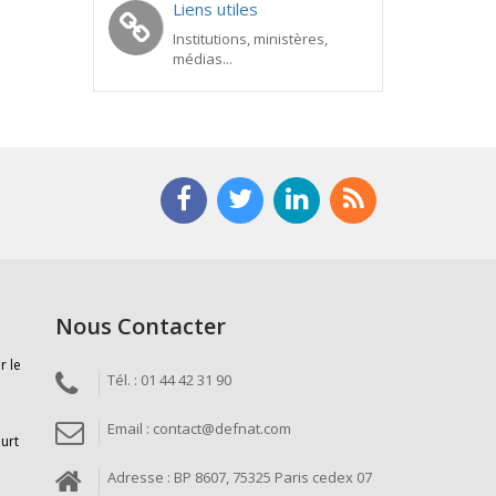
Liens utiles
Institutions, ministères,
médias...
Nous Contacter
r le
Tél. : 01 44 42 31 90
Email : contact@defnat.com
ourt
Adresse : BP 8607, 75325 Paris cedex 07