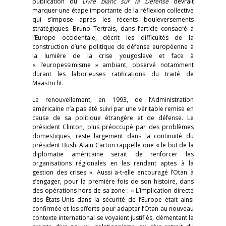
publication du
Livre blanc sur la Défense
devrait
marquer une étape importante de la réflexion collective
qui s’impose après les récents bouleversements
stratégiques. Bruno Tertrais, dans l’article consacré à
l’Europe occidentale, décrit les difficultés de la
construction d’une politique de défense européenne à
la lumière de la crise yougoslave et face à
« l’europessimisme » ambiant, observé notamment
durant les laborieuses ratifications du traité de
Maastricht.
Le renouvellement, en 1993, de l’Administration
américaine n’a pas été suivi par une véritable remise en
cause de sa politique étrangère et de défense. Le
président Clinton, plus préoccupé par des problèmes
domestiques, reste largement dans la continuité du
président Bush. Alain Carton rappelle que « le but de la
diplomatie américaine serait de renforcer les
organisations régionales en les rendant aptes à la
gestion des crises ». Aussi a-t-elle encouragé l’Otan à
s’engager, pour la première fois de son histoire, dans
des opérations hors de sa zone : « L’implication directe
des États-Unis dans la sécurité de l’Europe était ainsi
confirmée et les efforts pour adapter l’Otan au nouveau
contexte international se voyaient justifiés, démentant la