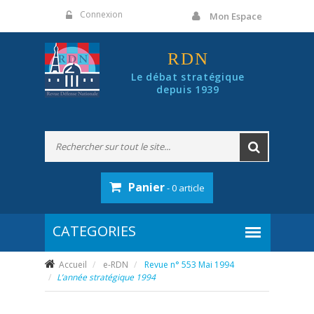
Panneau de gestion des cookies
Connexion
Mon Espace
RDN
Le débat stratégique
depuis 1939
Panier
- 0 article
Accueil
e-RDN
Revue n° 553 Mai 1994
L’année stratégique 1994