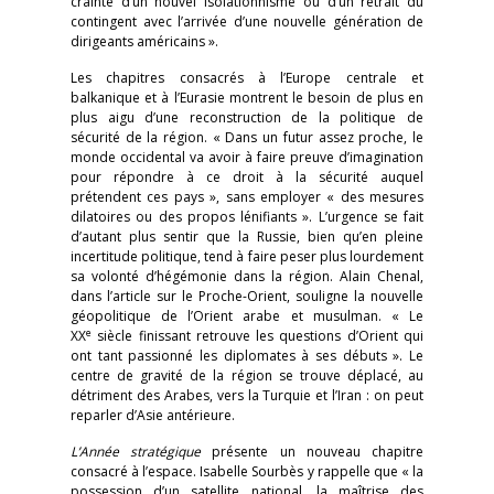
crainte d’un nouvel isolationnisme ou d’un retrait du
contingent avec l’arrivée d’une nouvelle génération de
dirigeants américains ».
Les chapitres consacrés à l’Europe centrale et
balkanique et à l’Eurasie montrent le besoin de plus en
plus aigu d’une reconstruction de la politique de
sécurité de la région. « Dans un futur assez proche, le
monde occidental va avoir à faire preuve d’imagination
pour répondre à ce droit à la sécurité auquel
prétendent ces pays », sans employer « des mesures
dilatoires ou des propos lénifiants ». L’urgence se fait
d’autant plus sentir que la Russie, bien qu’en pleine
incertitude politique, tend à faire peser plus lourdement
sa volonté d’hégémonie dans la région. Alain Chenal,
dans l’article sur le Proche-Orient, souligne la nouvelle
géopolitique de l’Orient arabe et musulman. « Le
e
XX
siècle finissant retrouve les questions d’Orient qui
ont tant passionné les diplomates à ses débuts ». Le
centre de gravité de la région se trouve déplacé, au
détriment des Arabes, vers la Turquie et l’Iran : on peut
reparler d’Asie antérieure.
L’Année stratégique
présente un nouveau chapitre
consacré à l’espace. Isabelle Sourbès y rappelle que « la
possession d’un satellite national, la maîtrise des