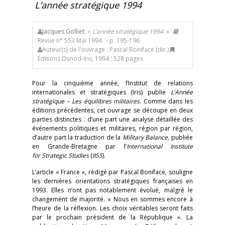
L’année stratégique 1994
Jacques Golliet
, «
L’année stratégique 1994
»
Revue n° 553 Mai 1994
- p. 195-196
Auteur(s) de l'ouvrage : Pascal Boniface (dir.)
Éditions Dunod-Iris, 1994 ; 528 pages
Pour la cinquième année, l’Institut de relations
internationales et stratégiques (Iris) publie
L’Année
stratégique – Les équilibres militaires.
Comme dans les
éditions précédentes, cet ouvrage se découpe en deux
parties distinctes : d’une part une analyse détaillée des
événements politiques et militaires, région par région,
d’autre part la traduction de la
Military Balance
, publiée
en Grande-Bretagne par l’
International Institute
for Strategic Studies
(
IISS
).
L’article « France », rédigé par Pascal Boniface, souligne
les dernières orientations stratégiques françaises en
1993. Elles n’ont pas notablement évolué, malgré le
changement de majorité. « Nous en sommes encore à
l’heure de la réflexion. Les choix véritables seront faits
par le prochain président de la République ». La