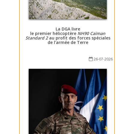
La DGA livre
le premier hélicoptère
NH90 Caïman
Standard 2
au profit des forces spéciales
de l’armée de Terre
26-07-2026