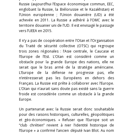
Russie (aujourd’hui l’Espace économique commun, EEC,
englobant la Russie, la Biélorussie et le Kazakhstan) et
l’Union européenne ; l’Union douanière (UD) a été
achevée en 2011. La Russie a adhéré à l’OMC avec le
territoire douanier uni de l’UD. Il est envisagé le passage
vers l’UEEA en 2015.
Il n’y a pas de coopération entre l’Otan et l’Organisation
du Traité de sécurité collective (OTSC) qui regroupe
trois zones régionales : l’Asie centrale, le Caucase et
l’Europe de l’Est. L’Otan est considéré comme un
obstacle pour la grande Europe des nations, elle ne
serait que le bras armé de la stratégie américaine.
L’Europe de la défense ne progresse pas, elle
n’intéresserait pas les Européens en dehors des
Français. La Russie est prête à collaborer avec l’Europe.
L’Otan qui n’aurait sans doute pas existé sans la guerre
froide est considérée comme un obstacle à la grande
Europe.
Un partenariat avec la Russie serait donc souhaitable
pour des raisons historiques, culturelles, géopolitiques
et géo-économiques. « Refuser que l’Europe soit un
“club chrétien” revient à nier l’identité historique de
l’Europe » a confirmé l’ancien député Ivan Blot. Au nom