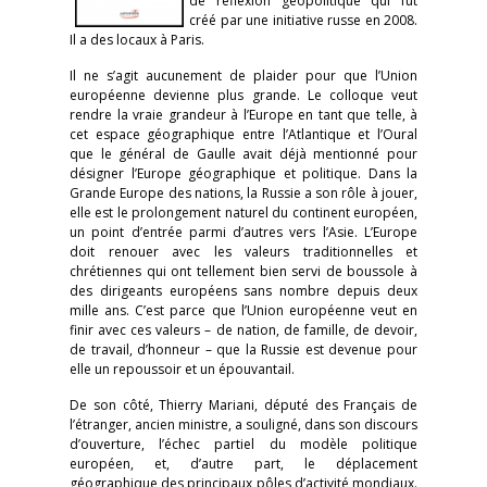
de réflexion géopolitique qui fut
créé par une initiative russe en 2008.
Il a des locaux à Paris.
Il ne s’agit aucunement de plaider pour que l’Union
européenne devienne plus grande. Le colloque veut
rendre la vraie grandeur à l’Europe en tant que telle, à
cet espace géographique entre l’Atlantique et l’Oural
que le général de Gaulle avait déjà mentionné pour
désigner l’Europe géographique et politique. Dans la
Grande Europe des nations, la Russie a son rôle à jouer,
elle est le prolongement naturel du continent européen,
un point d’entrée parmi d’autres vers l’Asie. L’Europe
doit renouer avec les valeurs traditionnelles et
chrétiennes qui ont tellement bien servi de boussole à
des dirigeants européens sans nombre depuis deux
mille ans. C’est parce que l’Union européenne veut en
finir avec ces valeurs – de nation, de famille, de devoir,
de travail, d’honneur – que la Russie est devenue pour
elle un repoussoir et un épouvantail.
De son côté, Thierry Mariani, député des Français de
l’étranger, ancien ministre, a souligné, dans son discours
d’ouverture, l’échec partiel du modèle politique
européen, et, d’autre part, le déplacement
géographique des principaux pôles d’activité mondiaux.