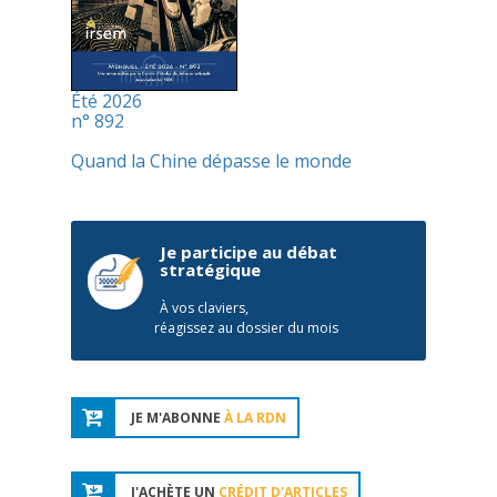
Été 2026
n° 892
Quand la Chine dépasse le monde
Je participe au débat
stratégique
À vos claviers,
réagissez au dossier du mois
JE M'ABONNE
À LA RDN
J'ACHÈTE UN
CRÉDIT D'ARTICLES