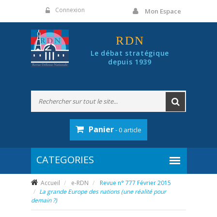
Panneau de gestion des cookies
Connexion
Mon Espace
RDN
Le débat stratégique
depuis 1939
Panier
- 0 article
Accueil
e-RDN
Revue n° 777 Février 2015
La grande Europe des nations (une réalité pour
demain ?)