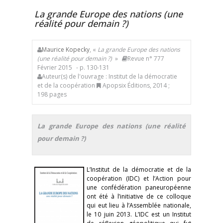
La grande Europe des nations (une
réalité pour demain ?)
Maurice Kopecky
, «
La grande Europe des nations
(une réalité pour demain ?)
»
Revue n° 777
Février 2015
- p. 130-131
Auteur(s) de l'ouvrage : Institut de la démocratie
et de la coopération
Apopsix Éditions, 2014 ;
198 pages
La grande Europe des nations (une réalité
pour demain ?)
L’Institut de la démocratie et de la
coopération (IDC) et l’Action pour
une confédération paneuropéenne
ont été à l’initiative de ce colloque
qui eut lieu à l’Assemblée nationale,
le 10 juin 2013. L’IDC est un Institut