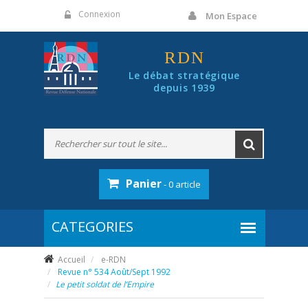
Panneau de gestion des cookies
Connexion
Mon Espace
RDN
Le débat stratégique
depuis 1939
Panier
- 0 article
Accueil
e-RDN
Revue n° 534 Août/Sept 1992
Le petit soldat de l’Empire