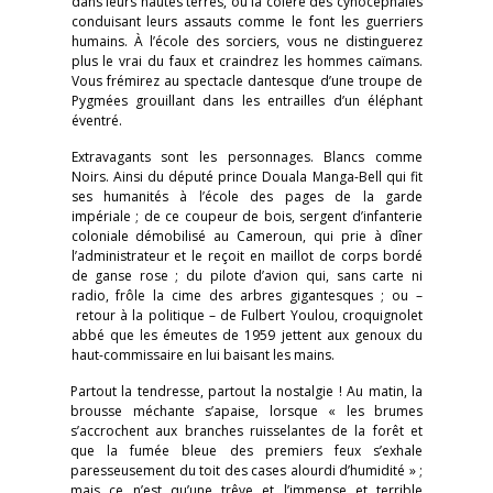
dans leurs hautes terres, ou la colère des cynocéphales
conduisant leurs assauts comme le font les guerriers
humains. À l’école des sorciers, vous ne distinguerez
plus le vrai du faux et craindrez les hommes caïmans.
Vous frémirez au spectacle dantesque d’une troupe de
Pygmées grouillant dans les entrailles d’un éléphant
éventré.
Extravagants sont les personnages. Blancs comme
Noirs. Ainsi du député prince Douala Manga-Bell qui fit
ses humanités à l’école des pages de la garde
impériale ; de ce coupeur de bois, sergent d’infanterie
coloniale démobilisé au Cameroun, qui prie à dîner
l’administrateur et le reçoit en maillot de corps bordé
de ganse rose ; du pilote d’avion qui, sans carte ni
radio, frôle la cime des arbres gigantesques ; ou –
retour à la politique – de Fulbert Youlou, croquignolet
abbé que les émeutes de 1959 jettent aux genoux du
haut-commissaire en lui baisant les mains.
Partout la tendresse, partout la nostalgie ! Au matin, la
brousse méchante s’apaise, lorsque « les brumes
s’accrochent aux branches ruisselantes de la forêt et
que la fumée bleue des premiers feux s’exhale
paresseusement du toit des cases alourdi d’humidité » ;
mais ce n’est qu’une trêve et l’immense et terrible