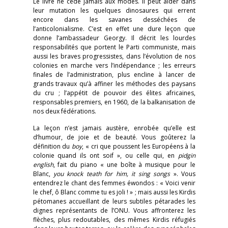
Le livre ne cède jamais aux modes. Il peut aider dans
leur mutation les quelques dinosaures qui errent
encore dans les savanes desséchées de
l’anticolonialisme. C’est en effet une dure leçon que
donne l’ambassadeur Georgy. Il décrit les lourdes
responsabilités que portent le Parti communiste, mais
aussi les braves progressistes, dans l’évolution de nos
colonies en marche vers l’indépendance ; les erreurs
finales de l’administration, plus encline à lancer de
grands travaux qu’à affiner les méthodes des paysans
du cru ; l’appétit de pouvoir des élites africaines,
responsables premiers, en 1960, de la balkanisation de
nos deux fédérations.
La leçon n’est jamais austère, enrobée qu’elle est
d’humour, de joie et de beauté. Vous goûterez la
définition du
boy
, « cri que poussent les Européens à la
colonie quand ils ont soif », ou celle qui, en
pidgin
english
, fait du piano « une boîte à musique pour le
Blanc,
you knock teath for him, it sing songs
». Vous
entendrez le chant des femmes éwondos : « Voici venir
le chef, ô Blanc comme tu es joli ! » ; mais aussi les Kirdis
pétomanes accueillant de leurs subtiles pétarades les
dignes représentants de l’ONU. Vous affronterez les
flèches, plus redoutables, des mêmes Kirdis réfugiés