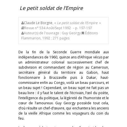
Le petit soldat de l’Empire
Claude Le Borgne
, «
Le petit soldat de l’Empire
»
Revue n° 534 Août/Sept 1992
- p. 197-197
Auteur(s) de l'ouvrage : Guy Georgy
Éditions
Flammarion, 1992 ; 271 pages
De la fin de la Seconde Guerre mondiale aux
indépendances de 1960, quinze ans d’Afrique vécus par
un administrateur colonial successivement chef de
subdivision et commandant de région au Cameroun,
secrétaire général du territoire au Gabon, haut
fonctionnaire à Brazzaville puis à Dakar, haut-
commissaire enfin au Congo, voilà un beau parcours, et
un beau sujet ! Cependant, un beau sujet ne fait pas un
beau livre : il y faut le talent de l’écrivain, l’œil du poète,
l’intelligence du politique, la légèreté de l’humoriste et le
cœur de l’amoureux. Guy Georgy possède tout cela,
d’où résulte un chef-d’œuvre, qui enchantera les anciens
de la vieille Afrique comme les voyageurs du coin du
feu.