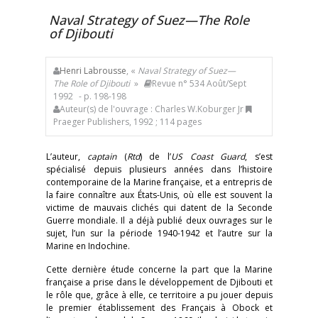
Naval Strategy of Suez—The Role
of Djibouti
Henri Labrousse
, «
Naval Strategy of Suez—
The Role of Djibouti
»
Revue n° 534 Août/Sept
1992
- p. 198-198
Auteur(s) de l'ouvrage : Charles W.Koburger Jr
Praeger Publishers, 1992 ; 114 pages
L’auteur,
captain
(
Rtd
) de l’
US Coast Guard
, s’est
spécialisé depuis plusieurs années dans l’histoire
contemporaine de la Marine française, et a entrepris de
la faire connaître aux États-Unis, où elle est souvent la
victime de mauvais clichés qui datent de la Seconde
Guerre mondiale. Il a déjà publié deux ouvrages sur le
sujet, l’un sur la période 1940-1942 et l’autre sur la
Marine en Indochine.
Cette dernière étude concerne la part que la Marine
française a prise dans le développement de Djibouti et
le rôle que, grâce à elle, ce territoire a pu jouer depuis
le premier établissement des Français à Obock et