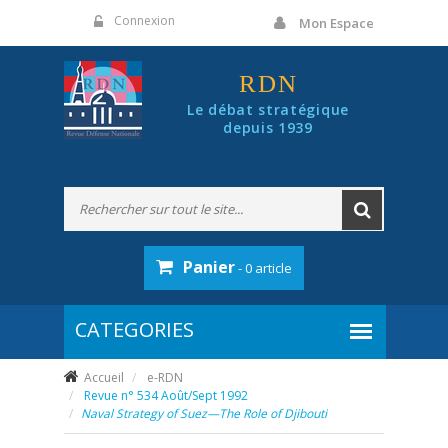
Panneau de gestion des cookies
Connexion
Mon Espace
RDN
Le débat stratégique
depuis 1939
Panier
- 0 article
Accueil
e-RDN
Revue n° 534 Août/Sept 1992
Naval Strategy of Suez—The Role of Djibouti