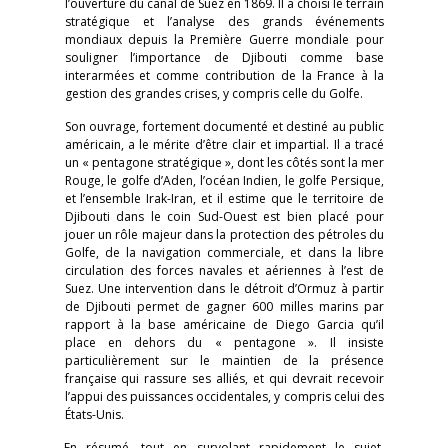
l’ouverture du canal de Suez en 1869. Il a choisi le terrain
stratégique et l’analyse des grands événements
mondiaux depuis la Première Guerre mondiale pour
souligner l’importance de Djibouti comme base
interarmées et comme contribution de la France à la
gestion des grandes crises, y compris celle du Golfe.
Son ouvrage, fortement documenté et destiné au public
américain, a le mérite d’être clair et impartial. Il a tracé
un « pentagone stratégique », dont les côtés sont la mer
Rouge, le golfe d’Aden, l’océan Indien, le golfe Persique,
et l’ensemble Irak-Iran, et il estime que le territoire de
Djibouti dans le coin Sud-Ouest est bien placé pour
jouer un rôle majeur dans la protection des pétroles du
Golfe, de la navigation commerciale, et dans la libre
circulation des forces navales et aériennes à l’est de
Suez. Une intervention dans le détroit d’Ormuz à partir
de Djibouti permet de gagner 600 milles marins par
rapport à la base américaine de Diego Garcia qu’il
place en dehors du « pentagone ». Il insiste
particulièrement sur le maintien de la présence
française qui rassure ses alliés, et qui devrait recevoir
l’appui des puissances occidentales, y compris celui des
États-Unis.
En résumé, tout en survolant rapidement le sujet,