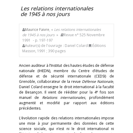
Les relations internationales
de 1945 à nos jours
Maurice Faivre
, «
Les relations internationales
de 1945 à nos jours
»
Revue n° 525 Novembre
1991
- p. 197-197
Auteur(s) de l'ouvrage : Daniel Colard
Éditions
Masson, 1991 ; 390 pages
Ancien auditeur à l’Institut des hautes études de défense
nationale (IHEDN), membre du Centre d’études de
défense et de sécurité internationale (CEDSI) de
Grenoble, collaborateur de la revue
Défense Nationale
,
Daniel Colard enseigne le droit international à la faculté
e
de Besançon. Il vient de rééditer pour la 4
fois son
manuel de
Relations internationales
, profondément
augmenté et modifié par rapport aux éditions
précédentes.
L’évolution rapide des relations internationales impose
une mise à jour permanente des données de cette
science sociale, qui n’est ni le droit international ni