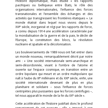
l’histoire diplomatique, mais étudie « les rapports
pacifiques ou belliqueux entre États, le rôle des
organisations internationales, l’influence des forces
transnationales et l’ensemble des échanges et des
activités qui transgressent les frontières étatiques ». Le
monde étatisé dans lequel nous vivons depuis le
e
XVI
siècle, inorganisé et régi par les rapports de force,
a connu depuis 1914 une accélération caractérisée par
la mondialisation de la guerre et de la paix, le déclin de
l’Europe, la constitution des blocs, la révolution
nucléaire et spatiale et la décolonisation.
Les bouleversements de 1989 nous ont fait entrer dans
un monde nouveau, remarquablement décrit par notre
ami : « Une société internationale semi-anarchique et
semi-désordonnée, vivant à l’ombre de l’atome et
ouverte sur l’espace cosmique, en transition entre un
ordre bipolaire qui meurt et un ordre multipolaire qui
e
e
naît à l’aube du III
millénaire et du XXI
siècle, enfin, une
société internationale devenant de plus en plus
planétaire et solidaire – sous l’influence de forces
centripètes plus puissantes que les forces centrifuges –,
e
tel nous apparaît le monde de la fin du XX
siècle ».
Cette accélération de l’histoire justifiait donc le profond
remaniement de cet ouvrage ; elle a imposé à son