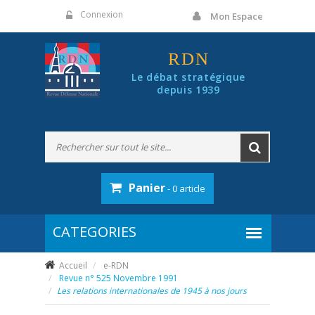
Panneau de gestion des cookies
Connexion
Mon Espace
RDN
Le débat stratégique
depuis 1939
Panier
- 0 article
Accueil
e-RDN
Revue n° 525 Novembre 1991
Les relations internationales de 1945 à nos jours