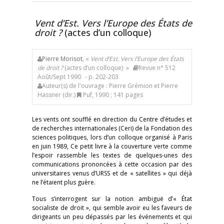
Vent d’Est. Vers l’Europe des États de
droit ?
(actes d’un colloque)
Pierre Morisot
, «
Vent d’Est. Vers l’Europe des États
de droit ?
(actes d’un colloque) »
Revue n° 512
Août/Sept 1990
- p. 202-203
Auteur(s) de l'ouvrage : Pierre Grémion et Pierre
Hassner (dir.)
Puf, 1990 ; 141 pages
Les vents ont soufflé en direction du Centre d’études et
de recherches internationales (Ceri) de la Fondation des
sciences politiques, lors d’un colloque organisé à Paris
en juin 1989, Ce petit livre à la couverture verte comme
l’espoir rassemble les textes de quelques-unes des
communications prononcées à cette occasion par des
universitaires venus d’URSS et de « satellites » qui déjà
ne l’étaient plus guère.
Tous s’interrogent sur la notion ambiguë d’« État
socialiste de droit », qui semble avoir eu les faveurs de
dirigeants un peu dépassés par les événements et qui