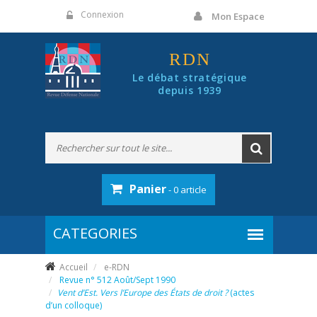
Panneau de gestion des cookies
Connexion
Mon Espace
RDN
Le débat stratégique
depuis 1939
Panier
- 0 article
Accueil
e-RDN
Revue n° 512 Août/Sept 1990
Vent d’Est. Vers l’Europe des États de droit ?
(actes
d’un colloque)