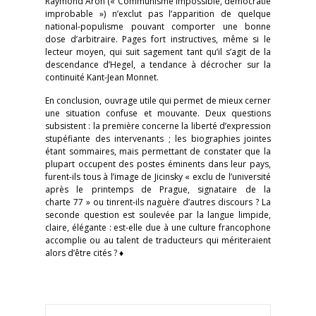
Raymond Aron (« Communisme impossible, démocratie
improbable ») n’exclut pas l’apparition de quelque
national-populisme pouvant comporter une bonne
dose d’arbitraire. Pages fort instructives, même si le
lecteur moyen, qui suit sagement tant qu’il s’agit de la
descendance d’Hegel, a tendance à décrocher sur la
continuité Kant-Jean Monnet.
En conclusion, ouvrage utile qui permet de mieux cerner
une situation confuse et mouvante. Deux questions
subsistent : la première concerne la liberté d’expression
stupéfiante des intervenants ; les biographies jointes
étant sommaires, mais permettant de constater que la
plupart occupent des postes éminents dans leur pays,
furent-ils tous à l’image de Jicinsky « exclu de l’université
après le printemps de Prague, signataire de la
charte 77 » ou tinrent-ils naguère d’autres discours ? La
seconde question est soulevée par la langue limpide,
claire, élégante : est-elle due à une culture francophone
accomplie ou au talent de traducteurs qui mériteraient
alors d’être cités ? ♦