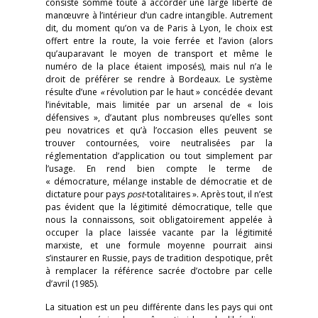
consiste somme toute à accorder une large liberté de
manœuvre à l’intérieur d’un cadre intangible. Autrement
dit, du moment qu’on va de Paris à Lyon, le choix est
offert entre la route, la voie ferrée et l’avion (alors
qu’auparavant le moyen de transport et même le
numéro de la place étaient imposés), mais nul n’a le
droit de préférer se rendre à Bordeaux. Le système
résulte d’une
«
révolution par le haut » concédée devant
l’inévitable, mais limitée par un arsenal de « lois
défensives », d’autant plus nombreuses qu’elles sont
peu novatrices et qu’à l’occasion elles peuvent se
trouver contournées, voire neutralisées par la
réglementation d’application ou tout simplement par
l’usage. En rend bien compte le terme de
« démocrature, mélange instable de démocratie et de
dictature pour pays
post
-totalitaires ». Après tout, il n’est
pas évident que la légitimité démocratique, telle que
nous la connaissons, soit obligatoirement appelée à
occuper la place laissée vacante par la légitimité
marxiste, et une formule moyenne pourrait ainsi
s’instaurer en Russie, pays de tradition despotique, prêt
à remplacer la référence sacrée d’octobre par celle
d’avril (1985).
La situation est un peu différente dans les pays qui ont