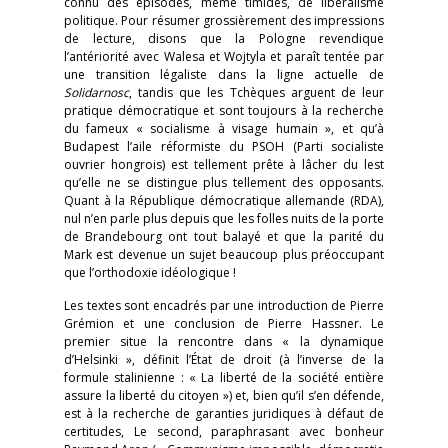
connu des épisodes, même timides, de libéralisme
politique. Pour résumer grossièrement des impressions
de lecture, disons que la Pologne revendique
l’antériorité avec Walesa et Wojtyla et paraît tentée par
une transition légaliste dans la ligne actuelle de
Solidarnosc
, tandis que les Tchèques arguent de leur
pratique démocratique et sont toujours à la recherche
du fameux « socialisme à visage humain », et qu’à
Budapest l’aile réformiste du PSOH (Parti socialiste
ouvrier hongrois) est tellement prête à lâcher du lest
qu’elle ne se distingue plus tellement des opposants.
Quant à la République démocratique allemande (RDA),
nul n’en parle plus depuis que les folles nuits de la porte
de Brandebourg ont tout balayé et que la parité du
Mark est devenue un sujet beaucoup plus préoccupant
que l’orthodoxie idéologique !
Les textes sont encadrés par une introduction de Pierre
Grémion et une conclusion de Pierre Hassner. Le
premier situe la rencontre dans « la dynamique
d’Helsinki », définit l’État de droit (à l’inverse de la
formule stalinienne : « La liberté de la société entière
assure la liberté du citoyen ») et, bien qu’il s’en défende,
est à la recherche de garanties juridiques à défaut de
certitudes, Le second, paraphrasant avec bonheur