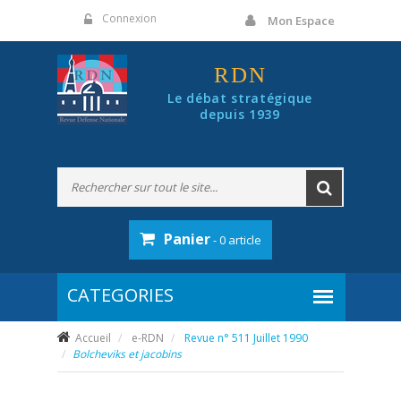
Panneau de gestion des cookies
Connexion
Mon Espace
RDN
Le débat stratégique
depuis 1939
Panier
- 0 article
Accueil
e-RDN
Revue n° 511 Juillet 1990
Bolcheviks et jacobins