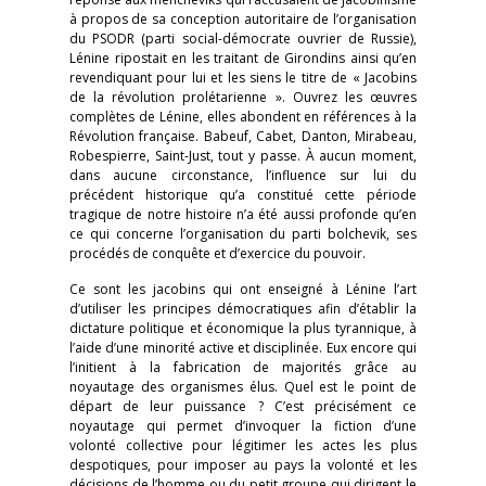
à propos de sa conception autoritaire de l’organisation
du PSODR (parti social-démocrate ouvrier de Russie),
Lénine ripostait en les traitant de Girondins ainsi qu’en
revendiquant pour lui et les siens le titre de « Jacobins
de la révolution prolétarienne ». Ouvrez les œuvres
complètes de Lénine, elles abondent en références à la
Révolution française. Babeuf, Cabet, Danton, Mirabeau,
Robespierre, Saint-Just, tout y passe. À aucun moment,
dans aucune circonstance, l’influence sur lui du
précédent historique qu’a constitué cette période
tragique de notre histoire n’a été aussi profonde qu’en
ce qui concerne l’organisation du parti bolchevik, ses
procédés de conquête et d’exercice du pouvoir.
Ce sont les jacobins qui ont enseigné à Lénine l’art
d’utiliser les principes démocratiques afin d’établir la
dictature politique et économique la plus tyrannique, à
l’aide d’une minorité active et disciplinée. Eux encore qui
l’initient à la fabrication de majorités grâce au
noyautage des organismes élus. Quel est le point de
départ de leur puissance ? C’est précisément ce
noyautage qui permet d’invoquer la fiction d’une
volonté collective pour légitimer les actes les plus
despotiques, pour imposer au pays la volonté et les
décisions de l’homme ou du petit groupe qui dirigent le