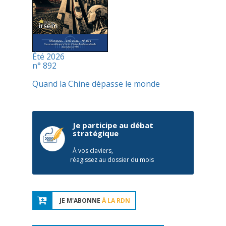
Été 2026
n° 892
Quand la Chine dépasse le monde
Je participe au débat
stratégique
À vos claviers,
réagissez au dossier du mois
JE M'ABONNE
À LA RDN