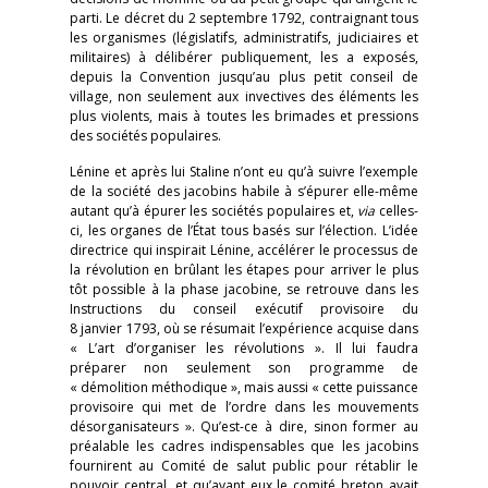
parti. Le décret du 2 septembre 1792, contraignant tous
les organismes (législatifs, administratifs, judiciaires et
militaires) à délibérer publiquement, les a exposés,
depuis la Convention jusqu’au plus petit conseil de
village, non seulement aux invectives des éléments les
plus violents, mais à toutes les brimades et pressions
des sociétés populaires.
Lénine et après lui Staline n’ont eu qu’à suivre l’exemple
de la société des jacobins habile à s’épurer elle-même
autant qu’à épurer les sociétés populaires et,
via
celles-
ci, les organes de l’État tous basés sur l’élection. L’idée
directrice qui inspirait Lénine, accélérer le processus de
la révolution en brûlant les étapes pour arriver le plus
tôt possible à la phase jacobine, se retrouve dans les
Instructions du conseil exécutif provisoire du
8 janvier 1793, où se résumait l’expérience acquise dans
« L’art d’organiser les révolutions ». Il lui faudra
préparer non seulement son programme de
« démolition méthodique », mais aussi « cette puissance
provisoire qui met de l’ordre dans les mouvements
désorganisateurs ». Qu’est-ce à dire, sinon former au
préalable les cadres indispensables que les jacobins
fournirent au Comité de salut public pour rétablir le
pouvoir central, et qu’avant eux le comité breton avait