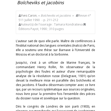
Bolcheviks et jacobins
Yves Caron
, «
Bolcheviks et jacobins
»
Revue n°
511 Juillet 1990
- p. 211-212
Auteur(s) de l'ouvrage : Tamara Kondratieva
Éditions Payot, 1990 ; 310 pages
L’auteur sait de quoi elle parle. Maître de conférences à
l’Institut national des langues orientales (Inalco) de Paris,
elle a soutenu une thèse sur Barnave à l’Université de
Moscou et un doctorat à la Sorbonne.
Jusqu’ici, c’est à un officier de Marine français, le
commandant Henry Rollin, fin observateur de la
psychologie des foules et auteur d’une remarquable
analyse de la révolution russe (Delagrave, 1931) qu’on
devait la meilleure mise en parallèle des bolcheviks et
des jacobins. Il faudra désormais compter avec ce livre
qui, par un recours systématique aux sources originales,
nous livre pour la première fois l’ensemble des pièces
du dossier russe et soviétique sur la question.
Dès le congrès de Londres de son parti (1903), en
réponse aux mencheviks qui l’accusaient de jacobinisme