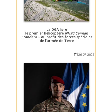
La DGA livre
le premier hélicoptère
NH90 Caïman
Standard 2
au profit des forces spéciales
de l’armée de Terre
26-07-2026