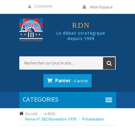
Panneau de gestion des cookies
Connexion
Mon Espace
RDN
Le débat stratégique
depuis 1939
Panier
- 0 article
Accueil
e-RDN
Revue n° 382 Novembre 1978
Présentation