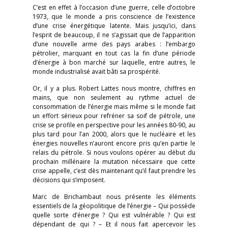
C’est en effet à l’occasion d’une guerre, celle d’octobre
1973, que le monde a pris conscience de l’existence
d’une crise énergétique latente. Mais jusqu’ici, dans
l’esprit de beaucoup, il ne s’agissait que de l’apparition
d’une nouvelle arme des pays arabes : l’embargo
pétrolier, marquant en tout cas la fin d’une période
d’énergie à bon marché sur laquelle, entre autres, le
monde industrialisé avait bâti sa prospérité.
Or, il y a plus. Robert Lattes nous montre, chiffres en
mains, que non seulement au rythme actuel de
consommation de l’énergie mais même si le monde fait
un effort sérieux pour refréner sa soif de pétrole, une
crise se profile en perspective pour les années 80-90, au
plus tard pour l’an 2000, alors que le nucléaire et les
énergies nouvelles n’auront encore pris qu’en partie le
relais du pétrole. Si nous voulons opérer au début du
prochain millénaire la mutation nécessaire que cette
crise appelle, c’est dès maintenant qu’il faut prendre les
décisions qui s’imposent.
Marc de Brichambaut nous présente les éléments
essentiels de la géopolitique de l’énergie – Qui possède
quelle sorte d’énergie ? Qui est vulnérable ? Qui est
dépendant de qui ? – Et il nous fait apercevoir les