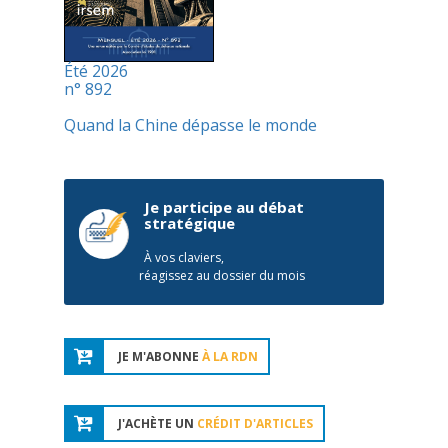
Été 2026
n° 892
Quand la Chine dépasse le monde
Je participe au débat
stratégique
À vos claviers,
réagissez au dossier du mois
JE M'ABONNE
À LA RDN
J'ACHÈTE UN
CRÉDIT D'ARTICLES