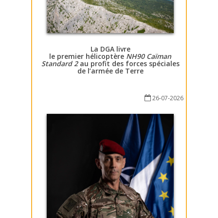
La DGA livre
le premier hélicoptère
NH90 Caïman
Standard 2
au profit des forces spéciales
de l’armée de Terre
26-07-2026