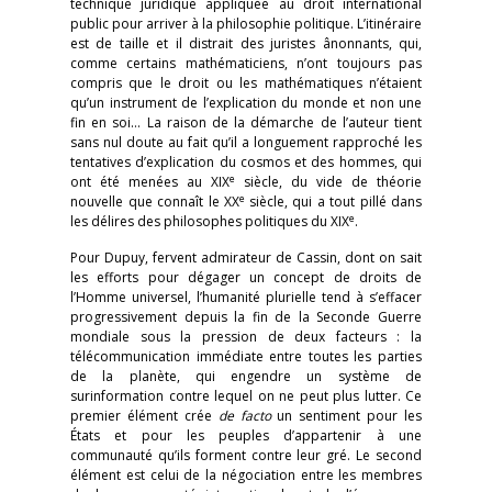
technique juridique appliquée au droit international
public pour arriver à la philosophie politique. L’itinéraire
est de taille et il distrait des juristes ânonnants, qui,
comme certains mathématiciens, n’ont toujours pas
compris que le droit ou les mathématiques n’étaient
qu’un instrument de l’explication du monde et non une
fin en soi… La raison de la démarche de l’auteur tient
sans nul doute au fait qu’il a longuement rapproché les
tentatives d’explication du cosmos et des hommes, qui
e
ont été menées au XIX
siècle, du vide de théorie
e
nouvelle que connaît le XX
siècle, qui a tout pillé dans
e
les délires des philosophes politiques du XIX
.
Pour Dupuy, fervent admirateur de Cassin, dont on sait
les efforts pour dégager un concept de droits de
l’Homme universel, l’humanité plurielle tend à s’effacer
progressivement depuis la fin de la Seconde Guerre
mondiale sous la pression de deux facteurs : la
télécommunication immédiate entre toutes les parties
de la planète, qui engendre un système de
surinformation contre lequel on ne peut plus lutter. Ce
premier élément crée
de facto
un sentiment pour les
États et pour les peuples d’appartenir à une
communauté qu’ils forment contre leur gré. Le second
élément est celui de la négociation entre les membres