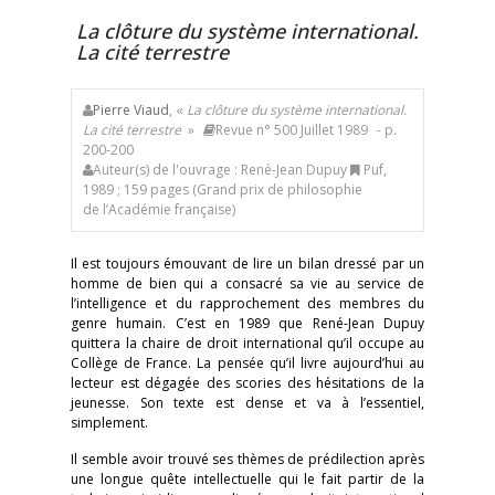
La clôture du système international.
La cité terrestre
Pierre Viaud
, «
La clôture du système international.
La cité terrestre
»
Revue n° 500 Juillet 1989
- p.
200-200
Auteur(s) de l'ouvrage : René-Jean Dupuy
Puf,
1989 ; 159 pages (Grand prix de philosophie
de l’Académie française)
Il est toujours émouvant de lire un bilan dressé par un
homme de bien qui a consacré sa vie au service de
l’intelligence et du rapprochement des membres du
genre humain. C’est en 1989 que René-Jean Dupuy
quittera la chaire de droit international qu’il occupe au
Collège de France. La pensée qu’il livre aujourd’hui au
lecteur est dégagée des scories des hésitations de la
jeunesse. Son texte est dense et va à l’essentiel,
simplement.
Il semble avoir trouvé ses thèmes de prédilection après
une longue quête intellectuelle qui le fait partir de la