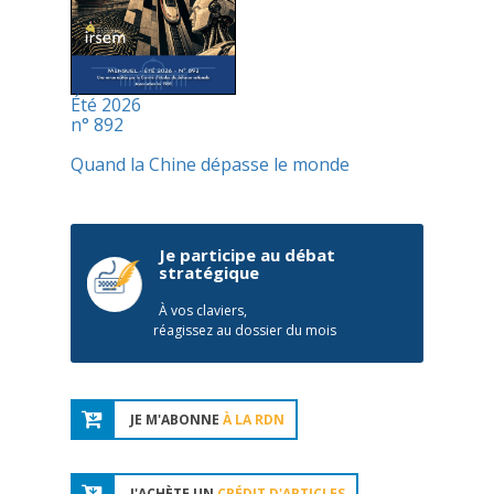
Été 2026
n° 892
Quand la Chine dépasse le monde
Je participe au débat
stratégique
À vos claviers,
réagissez au dossier du mois
JE M'ABONNE
À LA RDN
J'ACHÈTE UN
CRÉDIT D'ARTICLES