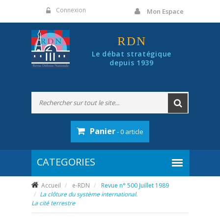
Panneau de gestion des cookies
Connexion
Mon Espace
RDN
Le débat stratégique
depuis 1939
Panier
- 0 article
Accueil
e-RDN
Revue n° 500 Juillet 1989
La clôture du système international.
La cité terrestre