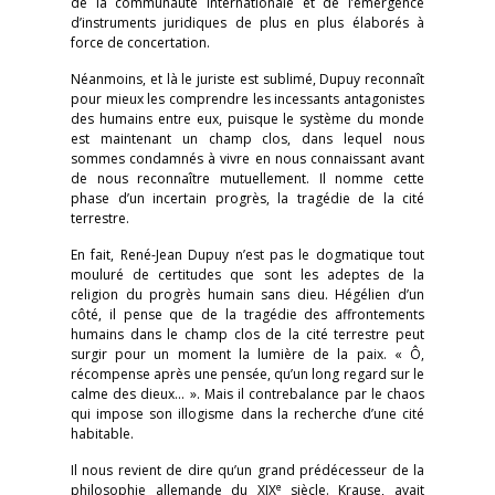
de la communauté internationale et de l’émergence
d’instruments juridiques de plus en plus élaborés à
force de concertation.
Néanmoins, et là le juriste est sublimé, Dupuy reconnaît
pour mieux les comprendre les incessants antagonistes
des humains entre eux, puisque le système du monde
est maintenant un champ clos, dans lequel nous
sommes condamnés à vivre en nous connaissant avant
de nous reconnaître mutuellement. Il nomme cette
phase d’un incertain progrès, la tragédie de la cité
terrestre.
En fait, René-Jean Dupuy n’est pas le dogmatique tout
mouluré de certitudes que sont les adeptes de la
religion du progrès humain sans dieu. Hégélien d’un
côté, il pense que de la tragédie des affrontements
humains dans le champ clos de la cité terrestre peut
surgir pour un moment la lumière de la paix. « Ô,
récompense après une pensée, qu’un long regard sur le
calme des dieux… ». Mais il contrebalance par le chaos
qui impose son illogisme dans la recherche d’une cité
habitable.
Il nous revient de dire qu’un grand prédécesseur de la
e
philosophie allemande du XIX
siècle. Krause, avait