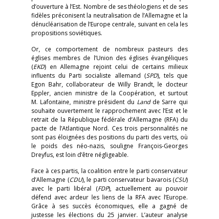
d’ouverture à l’Est. Nombre de ses théologiens et de ses
fidèles préconisent la neutralisation de l’Allemagne et la
dénucléarisation de l’Europe centrale, suivant en cela les
propositions soviétiques.
Or, ce comportement de nombreux pasteurs des
églises membres de l’Union des églises évangéliques
(
EKD
) en Allemagne rejoint celui de certains milieux
influents du Parti socialiste allemand (
SPD
), tels que
Egon Bahr, collaborateur de Willy Brandt, le docteur
Eppler, ancien ministre de la Coopération, et surtout
M. Lafontaine, ministre président du
Land
de Sarre qui
souhaite ouvertement le rapprochement avec l’Est et le
retrait de la République fédérale d’Allemagne (RFA) du
pacte de l’Atlantique Nord. Ces trois personnalités ne
sont pas éloignées des positions du parti des verts, où
le poids des néo-nazis, souligne François-Georges
Dreyfus, est loin d’être négligeable.
Face à ces partis, la coalition entre le parti conservateur
d’Allemagne (
CDU
), le parti conservateur bavarois (
CSU
)
avec le parti libéral (
FDP
), actuellement au pouvoir
défend avec ardeur les liens de la RFA avec l’Europe.
Grâce à ses succès économiques, elle a gagné de
justesse les élections du 25 janvier. L’auteur analyse