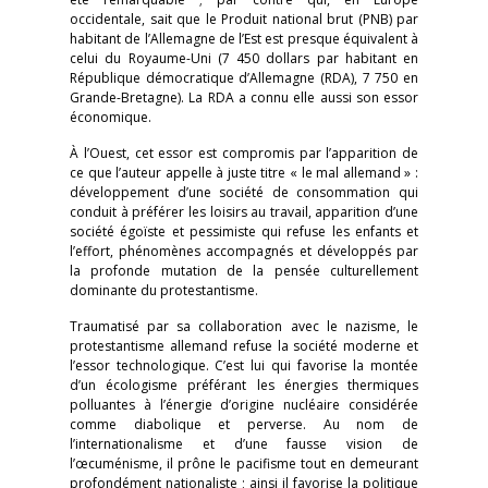
occidentale, sait que le Produit national brut (PNB) par
habitant de l’Allemagne de l’Est est presque équivalent à
celui du Royaume-Uni (7 450 dollars par habitant en
République démocratique d’Allemagne (RDA), 7 750 en
Grande-Bretagne). La RDA a connu elle aussi son essor
économique.
À l’Ouest, cet essor est compromis par l’apparition de
ce que l’auteur appelle à juste titre « le mal allemand » :
développement d’une société de consommation qui
conduit à préférer les loisirs au travail, apparition d’une
société égoïste et pessimiste qui refuse les enfants et
l’effort, phénomènes accompagnés et développés par
la profonde mutation de la pensée culturellement
dominante du protestantisme.
Traumatisé par sa collaboration avec le nazisme, le
protestantisme allemand refuse la société moderne et
l’essor technologique. C’est lui qui favorise la montée
d’un écologisme préférant les énergies thermiques
polluantes à l’énergie d’origine nucléaire considérée
comme diabolique et perverse. Au nom de
l’internationalisme et d’une fausse vision de
l’œcuménisme, il prône le pacifisme tout en demeurant
profondément nationaliste ; ainsi il favorise la politique