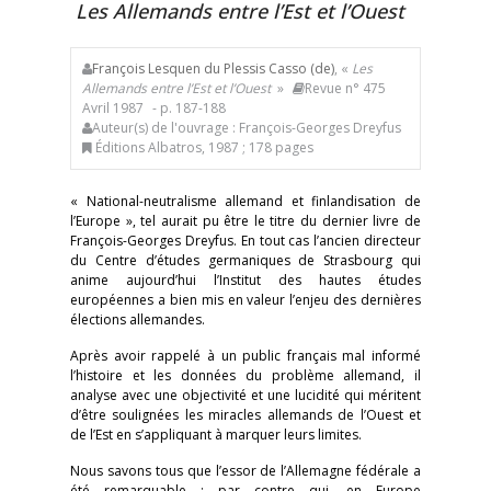
Les Allemands entre l’Est et l’Ouest
François Lesquen du Plessis Casso (de)
, «
Les
Allemands entre l’Est et l’Ouest
»
Revue n° 475
Avril 1987
- p. 187-188
Auteur(s) de l'ouvrage : François-Georges Dreyfus
Éditions Albatros, 1987 ; 178 pages
« National-neutralisme allemand et finlandisation de
l’Europe », tel aurait pu être le titre du dernier livre de
François-Georges Dreyfus. En tout cas l’ancien directeur
du Centre d’études germaniques de Strasbourg qui
anime aujourd’hui l’Institut des hautes études
européennes a bien mis en valeur l’enjeu des dernières
élections allemandes.
Après avoir rappelé à un public français mal informé
l’histoire et les données du problème allemand, il
analyse avec une objectivité et une lucidité qui méritent
d’être soulignées les miracles allemands de l’Ouest et
de l’Est en s’appliquant à marquer leurs limites.
Nous savons tous que l’essor de l’Allemagne fédérale a
été remarquable ; par contre qui, en Europe