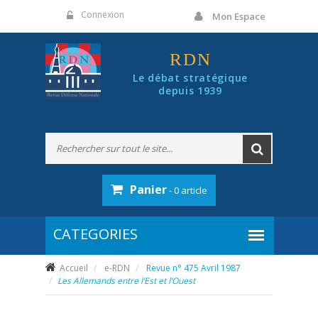
Panneau de gestion des cookies
Connexion
Mon Espace
RDN
Le débat stratégique
depuis 1939
Panier
- 0 article
Accueil
e-RDN
Revue n° 475 Avril 1987
Les Allemands entre l’Est et l’Ouest