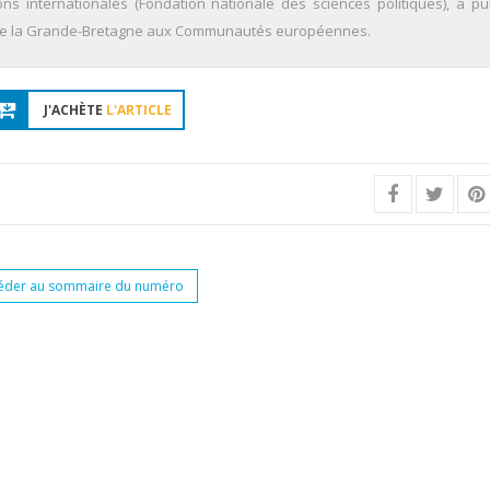
ns internationales (Fondation nationale des sciences politiques), a pu
 de la Grande-Bretagne aux Communautés européennes.
J'ACHÈTE
L'ARTICLE
éder au sommaire du numéro