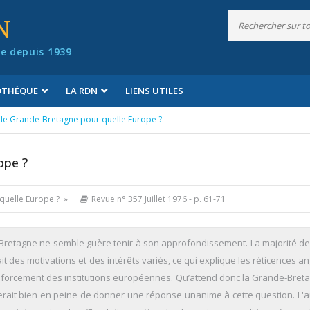
N
e depuis 1939
IOTHÈQUE
LA RDN
LIENS UTILES
le Grande-Bretagne pour quelle Europe ?
ope ?
quelle Europe ? »
Revue n° 357 Juillet 1976
- p. 61-71
e-Bretagne ne semble guère tenir à son approfondissement. La majorité de 
 des motivations et des intérêts variés, ce qui explique les réticences a
enforcement des institutions européennes. Qu’attend donc la Grande-Bret
rait bien en peine de donner une réponse unanime à cette question. L'a