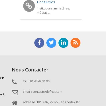
Liens utiles
Institutions, ministères,
médias...
Nous Contacter
r le
Tél. : 01 44 42 31 90
Email : contact@defnat.com
ourt
Adresse : BP 8607, 75325 Paris cedex 07