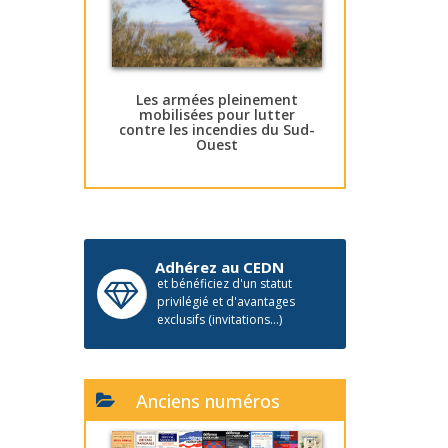
Les armées pleinement
mobilisées pour lutter
contre les incendies du Sud-
Ouest
Adhérez au CEDN
et bénéficiez d'un statut
privilégié et d'avantages
exclusifs (invitations...)
Anciens numéros