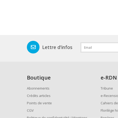
Lettre d'infos
Boutique
e
-RDN
Abonnements
Tribune
Crédits articles
e-Recensi
Points de vente
Cahiers de
CGV
Florilège h
Politique de confidentialité / Mentions
Repères