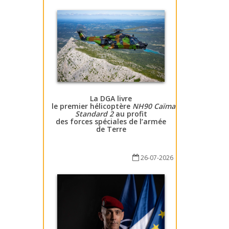
La DGA livre
le premier hélicoptère
NH90 Caïman
Standard 2
au profit
des forces spéciales de l’armée
de Terre
26-07-2026