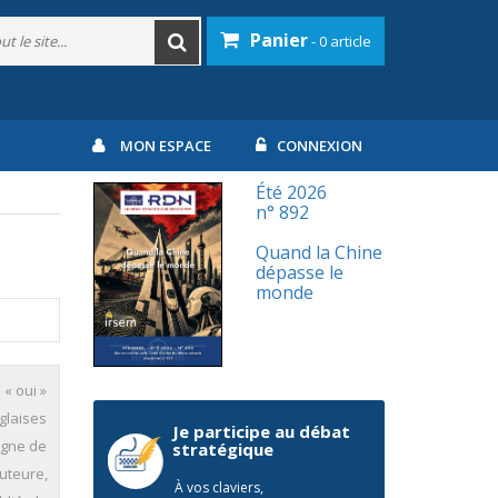
Panier
- 0 article
MON ESPACE
CONNEXION
Été 2026
n° 892
Quand la Chine
dépasse le
monde
« oui »
nglaises
Je participe au débat
agne de
stratégique
uteure,
À vos claviers,