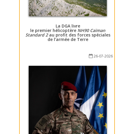
La DGA livre
le premier hélicoptère
NH90 Caïman
Standard 2
au profit des forces spéciales
de l’armée de Terre
26-07-2026