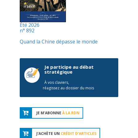
Été 2026
n° 892
Quand la Chine dépasse le monde
Je participe au débat
stratégique
À vos claviers,
réagissez au dossier du mois
JE M'ABONNE
À LA RDN
J'ACHÈTE UN
CRÉDIT D'ARTICLES