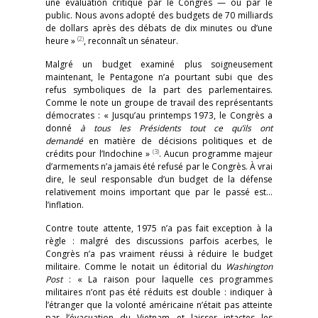
une évaluation critique par le Congrès — ou par le
public. Nous avons adopté des budgets de 70 milliards
de dollars après des débats de dix minutes ou d’une
(2)
heure »
, reconnaît un sénateur.
Malgré un budget examiné plus soigneusement
maintenant, le Pentagone n’a pourtant subi que des
refus symboliques de la part des parlementaires.
Comme le note un groupe de travail des représentants
démocrates : « Jusqu’au printemps 1973, le Congrès a
donné
à tous les Présidents tout ce qu’ils ont
demandé
en matière de décisions politiques et de
(3)
crédits pour l’Indochine »
. Aucun programme majeur
d’armements n’a jamais été refusé par le Congrès. À vrai
dire, le seul responsable d’un budget de la défense
relativement moins important que par le passé est…
l’inflation.
Contre toute attente, 1975 n’a pas fait exception à la
règle : malgré des discussions parfois acerbes, le
Congrès n’a pas vraiment réussi à réduire le budget
militaire. Comme le notait un éditorial du
Washington
Post
: « La raison pour laquelle ces programmes
militaires n’ont pas été réduits est double : indiquer à
l’étranger que la volonté américaine n’était pas atteinte
par l’évacuation du Vietnam et laisser intactes les