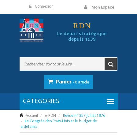
Panneau de gestion des cookies
Connexion
Mon Espace
RDN
Le débat stratégique
depuis 1939
Panier
- 0 article
Accueil
e-RDN
Revue n° 357 Juillet 1976
Le Congrès des États-Unis et le budget de
la défense