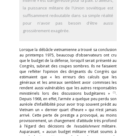
interne » est dangereuse pour la paix. D'ailleurs,
la puissance militaire de l'Union soviétique est
suffisamment redoutable dans sa simple réalité
pour n'avoir pas besoin d'être aussi
grossièrement exagérée.
Lorsque la débâcle vietnamienne a trouvé sa conclusion
au printemps 1975, beaucoup d’observateurs ont cru
que le budget de la défense, lorsqu’il serait présenté au
Congrès, subirait des coupes sombres. Ils ne faisaient
que refléter l’opinion des dirigeants du Congrès qui
estimaient que « les erreurs des calculs que les
généraux et les amiraux semblent avoir commises les
rendent aussi vulnérables que les autres responsables
(1)
ministériels lors des discussions budgétaires »
.
Depuis 1968, en effet, l’armée a quelque peu perdu son
auréole d’infaillibilité pour avoir trop souvent prédit au
Vietnam un « dernier quart d’heure » qui n’est jamais
arrivé. Cette perte de prestige a provoqué, au moins
provisoirement, un changement d’attitude très profond
à l’égard des décisions de
l’establishment
militaire.
Auparavant, « aucun budget militaire n’était soumis à