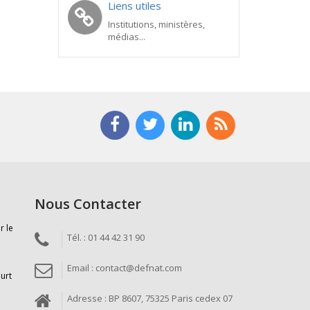
Liens utiles
Institutions, ministères,
médias...
Nous Contacter
r le
Tél. : 01 44 42 31 90
Email : contact@defnat.com
ourt
Adresse : BP 8607, 75325 Paris cedex 07