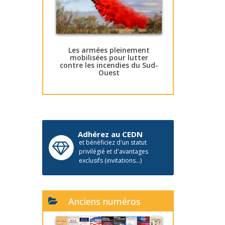
Les armées pleinement
mobilisées pour lutter
contre les incendies du Sud-
Ouest
Adhérez au CEDN
et bénéficiez d'un statut
privilégié et d'avantages
exclusifs (invitations...)
Anciens numéros