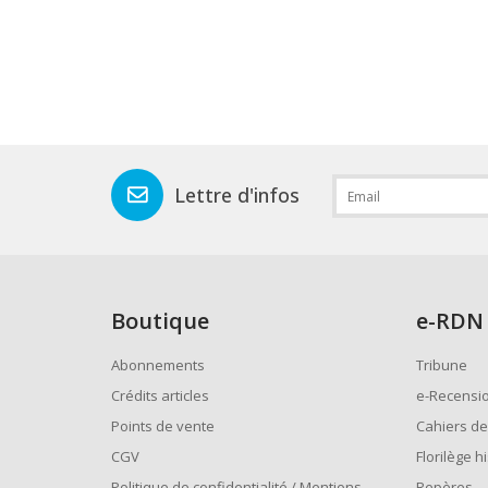
Lettre d'infos
Boutique
e
-RDN
Abonnements
Tribune
Crédits articles
e-Recensi
Points de vente
Cahiers de
CGV
Florilège h
Politique de confidentialité / Mentions
Repères