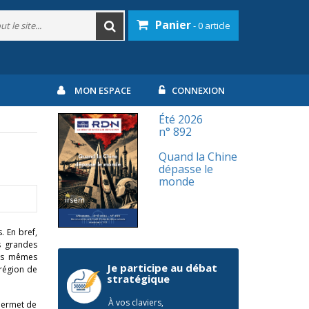
Panier
- 0 article
MON ESPACE
CONNEXION
Été 2026
n° 892
Quand la Chine
dépasse le
monde
. En bref,
s grandes
les mêmes
Je participe au débat
 région de
stratégique
À vos claviers,
 permet de