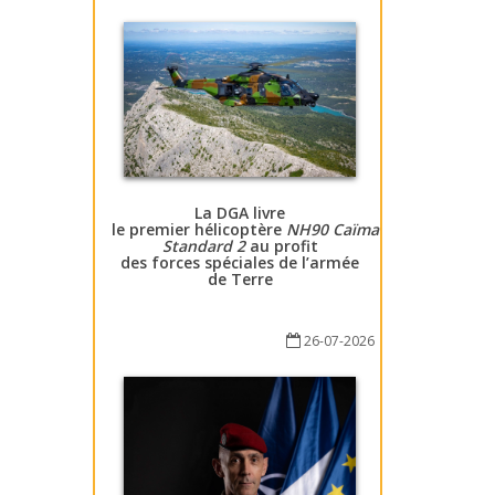
La DGA livre
le premier hélicoptère
NH90 Caïman
Standard 2
au profit
des forces spéciales de l’armée
de Terre
26-07-2026