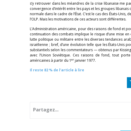
s’y retrouver dans les méandres de la crise libanaise me para
convergence d’intérêt entre les pays et les groupes libanais 
normale dans le cadre de l’État. C’est le cas des États-Unis, d
l’OLP. Mais les motivations de ces acteurs sont différentes.
L’Administration américaine, pour des raisons de fond et pou
continuation des combats implique le risque d’une mise en c
lutte politique ou militaire entre les diverses tendances ar
israélienne ; bref, d’une évolution telle que les États-Unis p
substantiels selon les commentateurs — obtenus par Kissinger
avec l’Union Soviétique. Ces raisons de fond, tout porte 
er
américaines à partir du 1
janvier 1977.
Il reste 82 % de l'article à lire
Partagez...