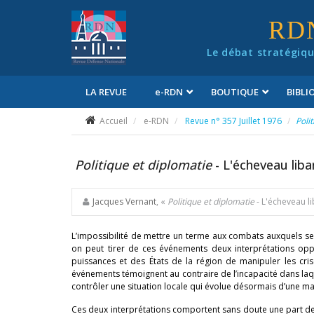
Panneau de gestion des cookies
RD
Le débat stratégiqu
LA REVUE
e
-RDN
BOUTIQUE
BIBL
Conditions générales de vente
Accueil
e-RDN
Revue n° 357 Juillet 1976
Poli
Politique et diplomatie
- L'écheveau liba
Jacques Vernant
, «
Politique et diplomatie
- L'écheveau l
L’impossibilité de mettre un terme aux combats auxquels se 
on peut tirer de ces événements deux interprétations oppo
puissances et des États de la région de manipuler les cri
événements témoignent au contraire de l’incapacité dans laqu
contrôler une situation locale qui évolue désormais d’une ma
Ces deux interprétations comportent sans doute une part de v