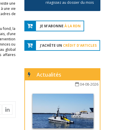
réagissez au dossier du mois
existe une
 à une vie
 cadres de
JE M'ABONNE
À LA RDN
u fond, la
ais, d’une
tervention
 minces ou
J'ACHÈTE UN
CRÉDIT D'ARTICLES
eau global
 affaires
Actualités
04-08-2026