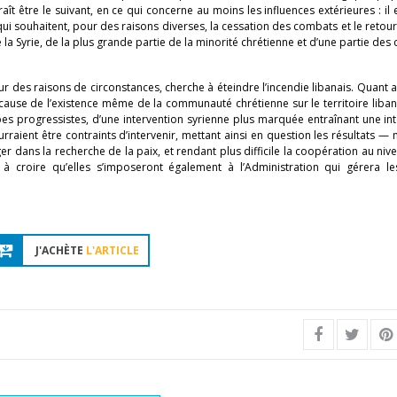
ît être le suivant, en ce qui concerne au moins les influences extérieures : il 
qui souhaitent, pour des raisons diverses, la cessation des combats et le retour
e la Syrie, de la plus grande partie de la minorité chrétienne et d’une partie des
r des raisons de circonstances, cherche à éteindre l’incendie libanais. Quant a
ause de l’existence même de la communauté chrétienne sur le territoire liban
abes progressistes, d’une intervention syrienne plus marquée entraînant une in
ourraient être contraints d’intervenir, mettant ainsi en question les résultats —
 dans la recherche de la paix, et rendant plus difficile la coopération au niv
à croire qu’elles s’imposeront également à l’Administration qui gérera les
J'ACHÈTE
L'ARTICLE