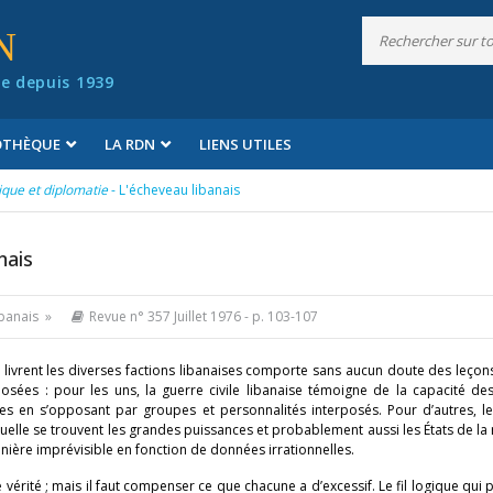
N
e depuis 1939
IOTHÈQUE
LA RDN
LIENS UTILES
tique et diplomatie
- L'écheveau libanais
nais
ibanais »
Revue n° 357 Juillet 1976
- p. 103-107
livrent les diverses factions libanaises comporte sans aucun doute des leçons
sées : pour les uns, la guerre civile libanaise témoigne de la capacité de
ses en s’opposant par groupes et personnalités interposés. Pour d’autres, 
elle se trouvent les grandes puissances et probablement aussi les États de la
nière imprévisible en fonction de données irrationnelles.
érité ; mais il faut compenser ce que chacune a d’excessif. Le fil logique qui