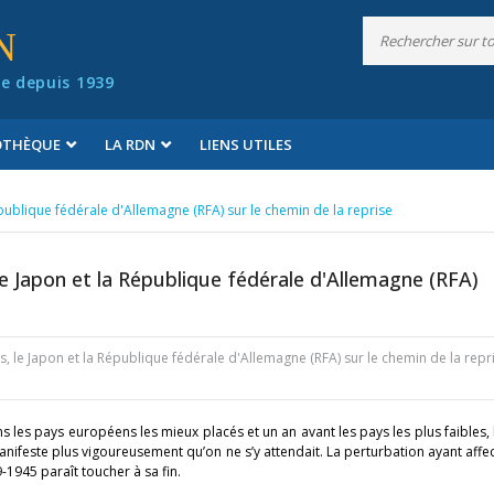
N
e depuis 1939
IOTHÈQUE
LA RDN
LIENS UTILES
République fédérale d'Allemagne (RFA) sur le chemin de la reprise
le Japon et la République fédérale d'Allemagne (RFA)
is, le Japon et la République fédérale d'Allemagne (RFA) sur le chemin de la repr
 les pays européens les mieux placés et un an avant les pays les plus faibles, 
ifeste plus vigoureusement qu’on ne s’y attendait. La perturbation ayant affec
1945 paraît toucher à sa fin.