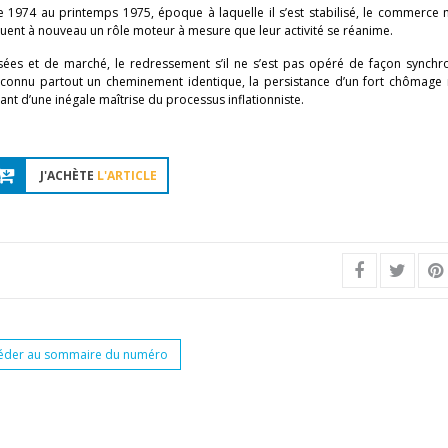
 1974 au printemps 1975, époque à laquelle il s’est stabilisé, le commerce 
ouent à nouveau un rôle moteur à mesure que leur activité se réanime.
sées et de marché, le redressement s’il ne s’est pas opéré de façon synchr
as connu partout un cheminement identique, la persistance d’un fort chômage 
 d’une inégale maîtrise du processus inflationniste.
J'ACHÈTE
L'ARTICLE
éder au sommaire du numéro