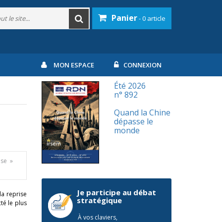
Panier
- 0 article
MON ESPACE
CONNEXION
Été 2026
n° 892
Quand la Chine
dépasse le
monde
ise »
Je participe au débat
la reprise
stratégique
té le plus
À vos claviers,