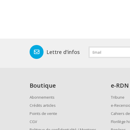
Lettre d'infos
Boutique
e
-RDN
Abonnements
Tribune
Crédits articles
e-Recensi
Points de vente
Cahiers de
CGV
Florilège h
Politique de confidentialité / Mentions
Repères