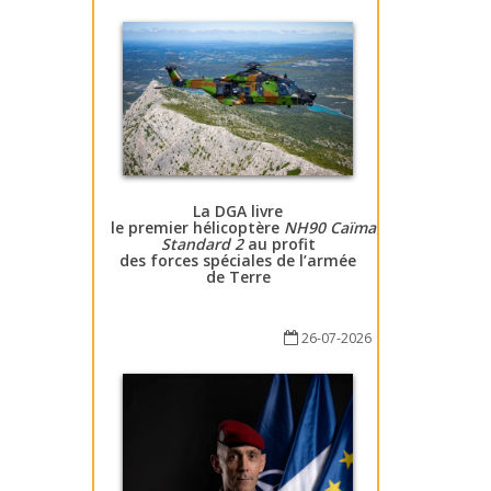
La DGA livre
le premier hélicoptère
NH90 Caïman
Standard 2
au profit
des forces spéciales de l’armée
de Terre
26-07-2026