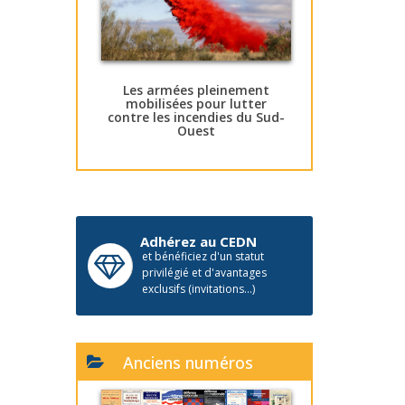
Les armées pleinement
mobilisées pour lutter
contre les incendies du Sud-
Ouest
Adhérez au CEDN
et bénéficiez d'un statut
privilégié et d'avantages
exclusifs (invitations...)
Anciens numéros