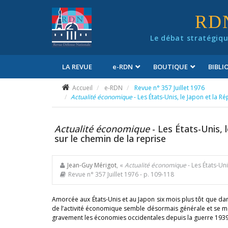
Panneau de gestion des cookies
RD
Le débat stratégiqu
LA REVUE
e
-RDN
BOUTIQUE
BIBL
Conditions générales de vente
Accueil
e-RDN
Revue n° 357 Juillet 1976
Actualité économique
- Les États-Unis, le Japon et la 
Actualité économique
- Les États-Unis, 
sur le chemin de la reprise
Jean-Guy Mérigot
, «
Actualité économique
- Les États-Un
Revue n° 357 Juillet 1976
- p. 109-118
Amorcée aux États-Unis et au Japon six mois plus tôt que dans
de l’activité économique semble désormais générale et se man
gravement les économies occidentales depuis la guerre 1939-