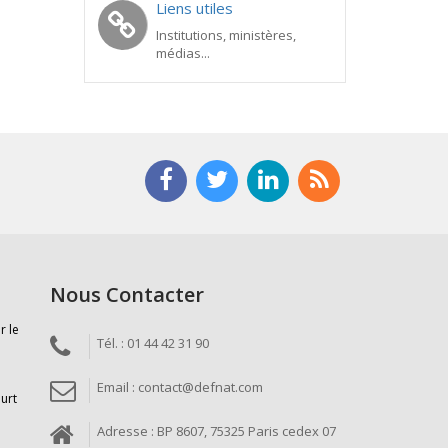
Liens utiles
Institutions, ministères,
médias...
Nous Contacter
r le
Tél. : 01 44 42 31 90
Email : contact@defnat.com
ourt
Adresse : BP 8607, 75325 Paris cedex 07