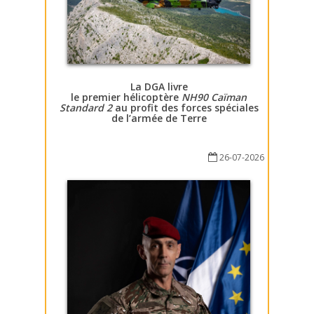
La DGA livre
le premier hélicoptère
NH90 Caïman
Standard 2
au profit des forces spéciales
de l’armée de Terre
26-07-2026