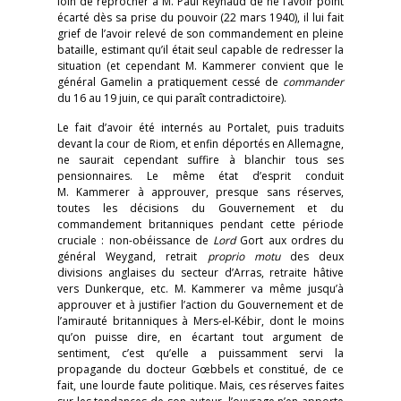
loin de reprocher à M. Paul Reynaud de ne l’avoir point
écarté dès sa prise du pouvoir (22 mars 1940), il lui fait
grief de l’avoir relevé de son commandement en pleine
bataille, estimant qu’il était seul capable de redresser la
situation (et cependant M. Kammerer convient que le
général Gamelin a pratiquement cessé de
commander
du 16 au 19 juin, ce qui paraît contradictoire).
Le fait d’avoir été internés au Portalet, puis traduits
devant la cour de Riom, et enfin déportés en Allemagne,
ne saurait cependant suffire à blanchir tous ses
pensionnaires. Le même état d’esprit conduit
M. Kammerer à approuver, presque sans réserves,
toutes les décisions du Gouvernement et du
commandement britanniques pendant cette période
cruciale : non-obéissance de
Lord
Gort aux ordres du
général Weygand, retrait
proprio motu
des deux
divisions anglaises du secteur d’Arras, retraite hâtive
vers Dunkerque, etc. M. Kammerer va même jusqu’à
approuver et à justifier l’action du Gouvernement et de
l’amirauté britanniques à Mers-el-Kébir, dont le moins
qu’on puisse dire, en écartant tout argument de
sentiment, c’est qu’elle a puissamment servi la
propagande du docteur Gœbbels et constitué, de ce
fait, une lourde faute politique. Mais, ces réserves faites