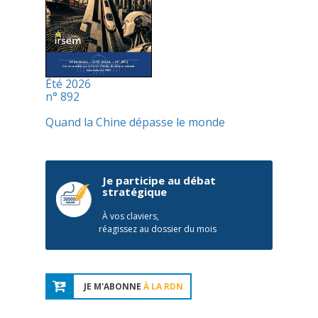
Été 2026
n° 892
Quand la Chine dépasse le monde
Je participe au débat
stratégique
À vos claviers,
réagissez au dossier du mois
JE M'ABONNE
À LA RDN