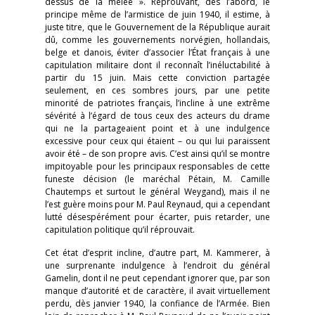
dessus de la mêlée ». Réprouvant, dès l’abord, le
principe même de l’armistice de juin 1940, il estime, à
juste titre, que le Gouvernement de la République aurait
dû, comme les gouvernements norvégien, hollandais,
belge et danois, éviter d’associer l’État français à une
capitulation militaire dont il reconnaît l’inéluctabilité à
partir du 15 juin. Mais cette conviction partagée
seulement, en ces sombres jours, par une petite
minorité de patriotes français, l’incline à une extrême
sévérité à l’égard de tous ceux des acteurs du drame
qui ne la partageaient point et à une indulgence
excessive pour ceux qui étaient – ou qui lui paraissent
avoir été – de son propre avis. C’est ainsi qu’il se montre
impitoyable pour les principaux responsables de cette
funeste décision (le maréchal Pétain, M. Camille
Chautemps et surtout le général Weygand), mais il ne
l’est guère moins pour M. Paul Reynaud, qui a cependant
lutté désespérément pour écarter, puis retarder, une
capitulation politique qu’il réprouvait.
Cet état d’esprit incline, d’autre part, M. Kammerer, à
une surprenante indulgence à l’endroit du général
Gamelin, dont il ne peut cependant ignorer que, par son
manque d’autorité et de caractère, il avait virtuellement
perdu, dès janvier 1940, la confiance de l’Armée. Bien