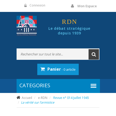
Panneau de gestion des cookies
Connexion
Mon Espace
RDN
Le débat stratégique
depuis 1939
Panier
- 0 article
Accueil
e-RDN
Revue n° 014 Juillet 1945
La vérité sur l’armistice