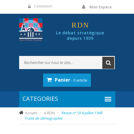
Panneau de gestion des cookies
Connexion
Mon Espace
RDN
Le débat stratégique
depuis 1939
Panier
- 0 article
Accueil
e-RDN
Revue n° 014 Juillet 1945
Traité de démographie