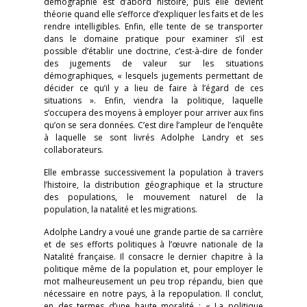
démographie est d’abord histoire, puis elle devient
théorie quand elle s’efforce d’expliquer les faits et de les
rendre intelligibles. Enfin, elle tente de se transporter
dans le domaine pratique pour examiner s’il est
possible d’établir une doctrine, c’est-à-dire de fonder
des jugements de valeur sur les situations
démographiques, « lesquels jugements permettant de
décider ce qu’il y a lieu de faire à l’égard de ces
situations ». Enfin, viendra la politique, laquelle
s’occupera des moyens à employer pour arriver aux fins
qu’on se sera données. C’est dire l’ampleur de l’enquête
à laquelle se sont livrés Adolphe Landry et ses
collaborateurs.
Elle embrasse successivement la population à travers
l’histoire, la distribution géographique et la structure
des populations, le mouvement naturel de la
population, la natalité et les migrations.
Adolphe Landry a voué une grande partie de sa carrière
et de ses efforts politiques à l’œuvre nationale de la
Natalité française. Il consacre le dernier chapitre à la
politique même de la population et, pour employer le
mot malheureusement un peu trop répandu, bien que
nécessaire en notre pays, à la repopulation. Il conclut,
en des termes d’une haute moralité : « La politique