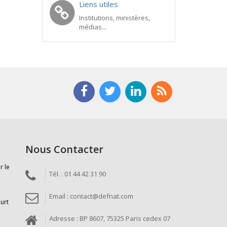
Liens utiles
Institutions, ministères,
médias...
Nous Contacter
r le
Tél. : 01 44 42 31 90
Email : contact@defnat.com
ourt
Adresse : BP 8607, 75325 Paris cedex 07