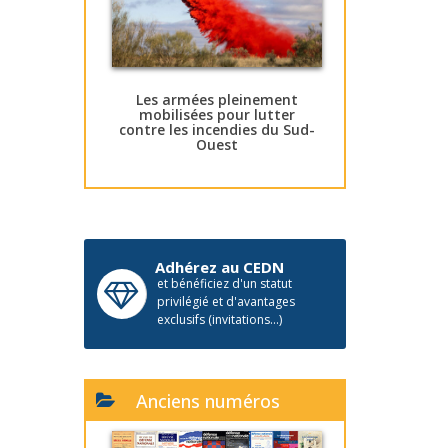
Les armées pleinement
mobilisées pour lutter
contre les incendies du Sud-
Ouest
Adhérez au CEDN
et bénéficiez d'un statut
privilégié et d'avantages
exclusifs (invitations...)
Anciens numéros