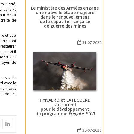
te fierté,
Le ministère des Armées engage
ntière » ;
une nouvelle étape majeure
ncu de la
dans le renouvellement
 traite de
de la capacité française
de guerre des mines
rre et que
uerre font
31-07-2026
restaurer
iste et il
mort ». Si
 moyen de
au succès
rd avec la
 mort tous
pit de ses
HYNAERO et LATECOERE
s’associent
pour le développement
du programme
Fregate-F100
30-07-2026