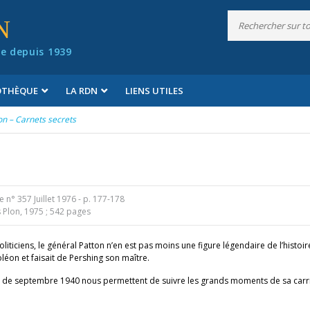
N
e depuis 1939
IOTHÈQUE
LA RDN
LIENS UTILES
on – Carnets secrets
 n° 357 Juillet 1976
- p. 177-178
 Plon, 1975 ; 542 pages
iticiens, le général Patton n’en est pas moins une figure légendaire de l’histoir
léon et faisait de Pershing son maître.
artir de septembre 1940 nous permettent de suivre les grands moments de sa carr