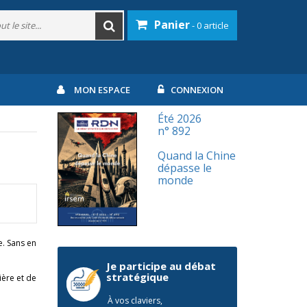
Panier
- 0 article
MON ESPACE
CONNEXION
Été 2026
n° 892
Quand la Chine
dépasse le
monde
e. Sans en
Je participe au débat
stratégique
ière et de
À vos claviers,