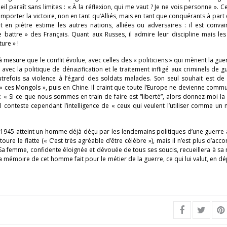
l paraît sans limites : « À la réflexion, qui me vaut ? Je ne vois personne ». Cet
remporter la victoire, non en tant qu’Alliés, mais en tant que conquérants à part e
n piètre estime les autres nations, alliées ou adversaires : il est convai
e battre » des Français. Quant aux Russes, il admire leur discipline mais les
ure » !
à mesure que le conflit évolue, avec celles des « politiciens » qui mènent la gue
avec la politique de dénazification et le traitement infligé aux criminels de g
refois sa violence à l’égard des soldats malades. Son seul souhait est de 
« ces Mongols », puis en Chine. Il craint que toute l’Europe ne devienne commun
 « Si ce que nous sommes en train de faire est “liberté”, alors donnez-moi la 
 conteste cependant l’intelligence de « ceux qui veulent l’utiliser comme un
1945 atteint un homme déjà déçu par les lendemains politiques d’une guerre 
toure le flatte (« C’est très agréable d’être célèbre »), mais il n’est plus d’acco
Sa femme, confidente éloignée et dévouée de tous ses soucis, recueillera à sa
 mémoire de cet homme fait pour le métier de la guerre, ce qui lui valut, en dé