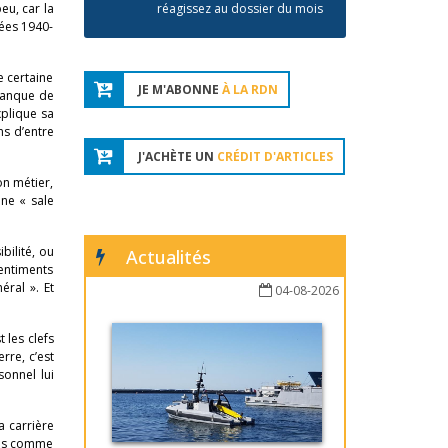
eu, car la
réagissez au dossier du mois
ées 1940-
e certaine
JE M'ABONNE
À LA RDN
 manque de
xplique sa
ns d’entre
J'ACHÈTE UN
CRÉDIT D'ARTICLES
on métier,
une « sale
bilité, ou
Actualités
sentiments
ral ». Et
04-08-2026
 les clefs
rre, c’est
sonnel lui
a carrière
lais comme