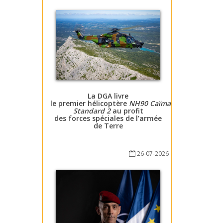
La DGA livre
le premier hélicoptère
NH90 Caïman
Standard 2
au profit
des forces spéciales de l’armée
de Terre
26-07-2026