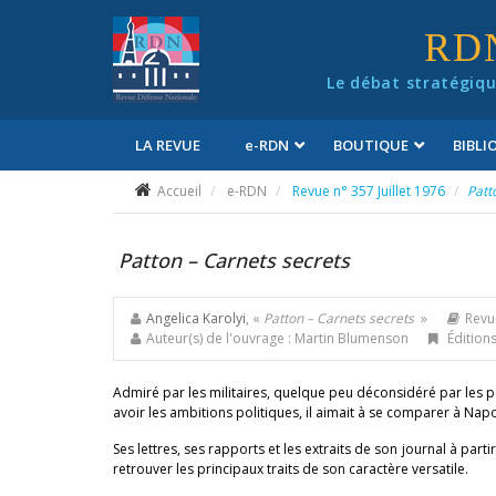
Panneau de gestion des cookies
RD
Le débat stratégiqu
LA REVUE
e
-RDN
BOUTIQUE
BIBL
Conditions générales de vente
Accueil
e-RDN
Revue n° 357 Juillet 1976
Patt
Patton – Carnets secrets
Angelica Karolyi
, «
Patton – Carnets secrets
»
Revue
Auteur(s) de l'ouvrage : Martin Blumenson
Éditions
Admiré par les militaires, quelque peu déconsidéré par les pol
avoir les ambitions politiques, il aimait à se comparer à Napo
Ses lettres, ses rapports et les extraits de son journal à p
retrouver les principaux traits de son caractère versatile.