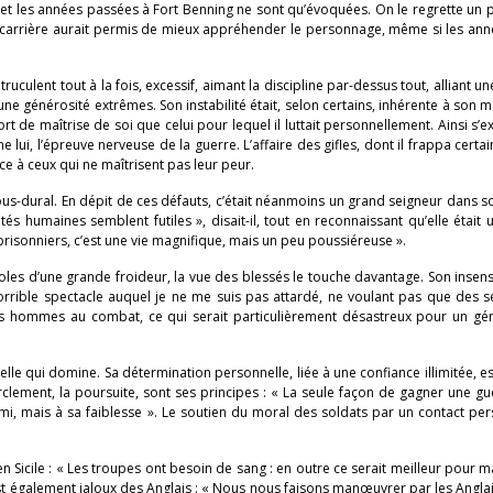
et les années passées à Fort Benning ne sont qu’évoquées. On le regrette un p
carrière aurait permis de mieux appréhender le personnage, même si les ann
ulent tout à la fois, excessif, aimant la discipline par-dessus tout, alliant un
une générosité extrêmes. Son instabilité était, selon certains, inhérente à son
t de maîtrise de soi que celui pour lequel il luttait personnellement. Ainsi s’e
ui, l’épreuve nerveuse de la guerre. L’affaire des gifles, dont il frappa certai
ace à ceux qui ne maîtrisent pas leur peur.
ous-dural. En dépit de ces défauts, c’était néanmoins un grand seigneur dans s
tés humaines semblent futiles », disait-il, tout en reconnaissant qu’elle était 
prisonniers, c’est une vie magnifique, mais un peu poussiéreuse ».
roles d’une grande froideur, la vue des blessés le touche davantage. Son insensi
 horrible spectacle auquel je ne me suis pas attardé, ne voulant pas que des 
s hommes au combat, ce qui serait particulièrement désastreux pour un géné
e qui domine. Sa détermination personnelle, liée à une confiance illimitée, est
rclement, la poursuite, sont ses principes : « La seule façon de gagner une gue
mi, mais à sa faiblesse ». Le soutien du moral des soldats par un contact per
n Sicile : « Les troupes ont besoin de sang : en outre ce serait meilleur pour m
Il est également jaloux des Anglais : « Nous nous faisons manœuvrer par les Ang