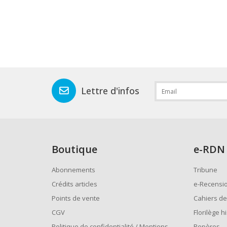
Lettre d'infos
Boutique
e
-RDN
Abonnements
Tribune
Crédits articles
e-Recensi
Points de vente
Cahiers de
CGV
Florilège h
Politique de confidentialité / Mentions
Repères