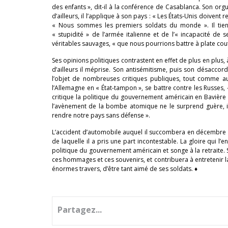
des enfants », dit-il à la conférence de Casablanca. Son orguei
d’ailleurs, il l’applique à son pays : « Les États-Unis doivent 
« Nous sommes les premiers soldats du monde ». Il tient e
« stupidité » de l’armée italienne et de l’« incapacité de s
véritables sauvages, « que nous pourrions battre à plate cout
Ses opinions politiques contrastent en effet de plus en plus, 
d’ailleurs il méprise. Son antisémitisme, puis son désaccord 
l’objet de nombreuses critiques publiques, tout comme aut
l’Allemagne en « État-tampon », se battre contre les Russes, 
critique la politique du gouvernement américain en Bavière :
l’avènement de la bombe atomique ne le surprend guère, il
rendre notre pays sans défense ».
L’accident d’automobile auquel il succombera en décembre 
de laquelle il a pris une part incontestable. La gloire qui l’en
politique du gouvernement américain et songe à la retraite. 
ces hommages et ces souvenirs, et contribuera à entretenir la
énormes travers, d’être tant aimé de ses soldats. ♦
Partagez...