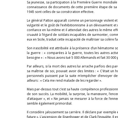
Sa jeunesse, sa participation à la Première Guerre mondiale 
connaissance de documents de cette première étape de sa 
1945 sont celles de sa consécration effective.
Le général Patton apparaît comme un personnage violent et truc
vulgarité et le goût de l’exhibitionnisme à un dévouement et 
confiance en lui-même et il attendait des autres le même effor
cruauté à l’égard de soldats incapables de surmonter, comme l
eux en Sicile, traduit cette incapacité de maîtriser sa colère f
Son irascibilité est attribuée à la présence d’un hématome s
la guerre : « comparées à la guerre, toutes les autres activi
besogne » : « Nous avons tué 5 000 Allemands et fait 30 000 
Par ailleurs, si la mort des autres lui arrache parfois des pa
sa maîtrise de soi, pouvait avoir des limites : « C’était un
personnels puissent par la suite m’empêcher d’envoyer de
ailleurs : « Cela me rend malade de les regarder ».
Mais par-dessus tout c’est sa haute compétence professionnell
de son succès. La mobilité, la surprise, la manœuvre, l’ence
d’attaquer », et « Ne jamais se mesurer à la force de l’enne
semble également primordial.
Il considère jalousement sa carrière. Il déclare par exemple e
future ». L’ascension de Eisenhower et de Clark l’inquiète. 