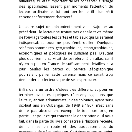
mineures, s’il était important de les conserver à l’usage
des spécialistes, lassent par moments l’attention du
lecteur ordinaire et lui font perdre le fil d’un récit
cependant fortement charpenté.
Un autre sujet de mécontentement vient s’ajouter au
précédent : le lecteur ne trouve pas dans le texte même
de l’ouvrage toutes les cartes et tableaux qui lui seraient
indispensables pour ne pas s’embrouiller. Quelques
schémas sommaires, géographiques, ethnographiques,
économiques et politiques ne suffisent pas. D’autant
plus que rien ne servirait de se référer à un atlas, car il
n’y en a pas en France de suffisamment détaillés et à
jour. Seules les cartes du Service géographique
pourraient pallier cette carence mais ce serait trop
demander aux lecteurs que de se les procurer.
Enfin, dans un ordre d’idées très différent, et pour en
terminer avec ces quelques réserves, signalons que
l’auteur, ancien administrateur des colonies, ayant servi
dix-huit ans en Oubangui, de 1949 à 1967, n’est sans
doute pas absolument exempt de tout parti-pris, en
particulier pour ce qui concerne la description qu’il nous
fait, dans la partie du livre consacrée à l’histoire récente,
de la mise en route et des aboutissements du
processus de décolonisation. Certaines mises au point,