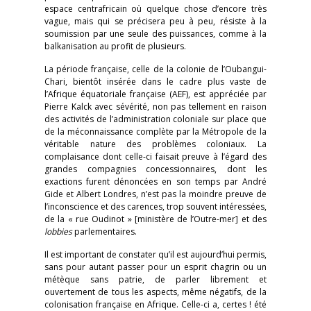
espace centrafricain où quelque chose d’encore très
vague, mais qui se précisera peu à peu, résiste à la
soumission par une seule des puissances, comme à la
balkanisation au profit de plusieurs.
La période française, celle de la colonie de l’Oubangui-
Chari, bientôt insérée dans le cadre plus vaste de
l’Afrique équatoriale française (AEF), est appréciée par
Pierre Kalck avec sévérité, non pas tellement en raison
des activités de l’administration coloniale sur place que
de la méconnaissance complète par la Métropole de la
véritable nature des problèmes coloniaux. La
complaisance dont celle-ci faisait preuve à l’égard des
grandes compagnies concessionnaires, dont les
exactions furent dénoncées en son temps par André
Gide et Albert Londres, n’est pas la moindre preuve de
l’inconscience et des carences, trop souvent intéressées,
de la « rue Oudinot » [ministère de l’Outre-mer] et des
lobbies
parlementaires.
Il est important de constater qu’il est aujourd’hui permis,
sans pour autant passer pour un esprit chagrin ou un
métèque sans patrie, de parler librement et
ouvertement de tous les aspects, même négatifs, de la
colonisation française en Afrique. Celle-ci a, certes ! été