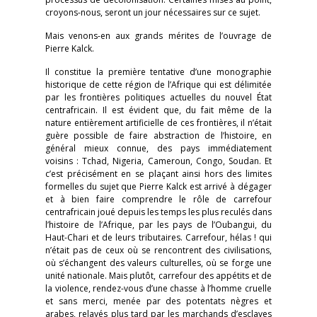
croyons-nous, seront un jour nécessaires sur ce sujet.
Mais venons-en aux grands mérites de l’ouvrage de
Pierre Kalck.
Il constitue la première tentative d’une monographie
historique de cette région de l’Afrique qui est délimitée
par les frontières politiques actuelles du nouvel État
centrafricain. Il est évident que, du fait même de la
nature entièrement artificielle de ces frontières, il n’était
guère possible de faire abstraction de l’histoire, en
général mieux connue, des pays immédiatement
voisins : Tchad, Nigeria, Cameroun, Congo, Soudan. Et
c’est précisément en se plaçant ainsi hors des limites
formelles du sujet que Pierre Kalck est arrivé à dégager
et à bien faire comprendre le rôle de carrefour
centrafricain joué depuis les temps les plus reculés dans
l’histoire de l’Afrique, par les pays de l’Oubangui, du
Haut-Chari et de leurs tributaires. Carrefour, hélas ! qui
n’était pas de ceux où se rencontrent des civilisations,
où s’échangent des valeurs culturelles, où se forge une
unité nationale. Mais plutôt, carrefour des appétits et de
la violence, rendez-vous d’une chasse à l’homme cruelle
et sans merci, menée par des potentats nègres et
arabes, relayés plus tard par les marchands d’esclaves