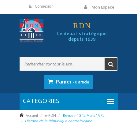
Panneau de gestion des cookies
Connexion
Mon Espace
RDN
Le débat stratégique
depuis 1939
Panier
- 0 article
Accueil
e-RDN
Revue n° 342 Mars 1975
Histoire de la République centrafricaine