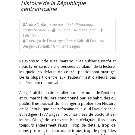
Histoire de la République
centrafricaine
André Nolde
, «
Histoire de la République
centrafricaine
»
Revue n° 342 Mars 1975
- p.
186-187
Auteur(s) de l'ouvrage : Pierre Kalck
Éditions
Berger-Levrault, 1974 ; 341 pages
Relevons tout de suite, mais pour les oublier aussitôt et
nous livrer sans arrière-pensées au plaisir de la lecture,
les quelques défauts de ce très passionnant ouvrage.
De la plupart d’entre eux, l’auteur n’est d’ailleurs pas
entièrement responsable.
Ainsi, était-il tenu de se plier aux servitudes de l’édition,
et du marché du livre conditionné par les habitudes du
public. Il ne pouvait donc songer à publier son Histoire
de la République centrafricaine telle qu’il l’avait conçue
et rédigée (1777 pages !) pour sa thèse de doctorat ès-
lettres. Obligé de se restreindre et d’élaguer, il n’y a pas
toujours entièrement réussi. Trop de détails, trop de
noms propres, de lieux ou de tribus, trop de péripéties