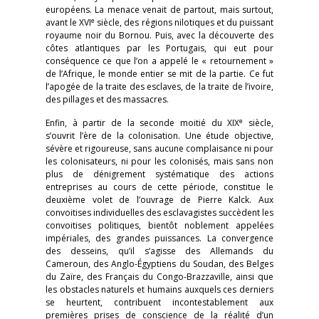
européens. La menace venait de partout, mais surtout,
e
avant le XVI
siècle, des régions nilotiques et du puissant
royaume noir du Bornou. Puis, avec la découverte des
côtes atlantiques par les Portugais, qui eut pour
conséquence ce que l’on a appelé le « retournement »
de l’Afrique, le monde entier se mit de la partie. Ce fut
l’apogée de la traite des esclaves, de la traite de l’ivoire,
des pillages et des massacres.
e
Enfin, à partir de la seconde moitié du XIX
siècle,
s’ouvrit l’ère de la colonisation. Une étude objective,
sévère et rigoureuse, sans aucune complaisance ni pour
les colonisateurs, ni pour les colonisés, mais sans non
plus de dénigrement systématique des actions
entreprises au cours de cette période, constitue le
deuxième volet de l’ouvrage de Pierre Kalck. Aux
convoitises individuelles des esclavagistes succèdent les
convoitises politiques, bientôt noblement appelées
impériales, des grandes puissances. La convergence
des desseins, qu’il s’agisse des Allemands du
Cameroun, des Anglo-Égyptiens du Soudan, des Belges
du Zaïre, des Français du Congo-Brazzaville, ainsi que
les obstacles naturels et humains auxquels ces derniers
se heurtent, contribuent incontestablement aux
premières prises de conscience de la réalité d’un