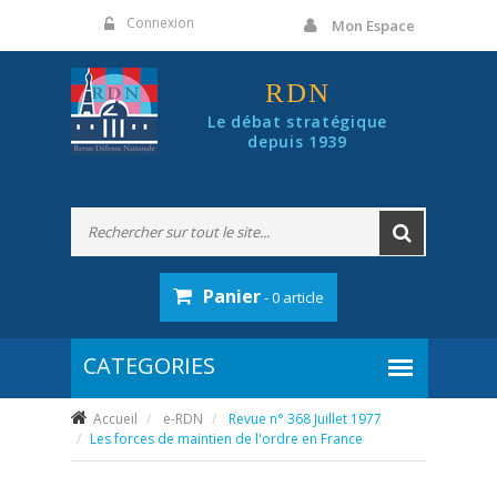
Panneau de gestion des cookies
Connexion
Mon Espace
RDN
Le débat stratégique
depuis 1939
Panier
- 0 article
Accueil
e-RDN
Revue n° 368 Juillet 1977
Les forces de maintien de l'ordre en France