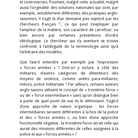
et controverses. Pourtant, malgré cette actualité, malgré
aussi l’originalité des solutions nationales qui sont, par
exemple, sensiblement différentes des pratiques anglo-
saxonnes, il s’agit là d’un domaine peu exploré par les
(1)
chercheurs français
, ce qui peut s’expliquer par
l’ampleur de la matière, son caractère de carrefour, ou
bien encore par certaines préventions d’ordre
idéologique. Le chercheur qui s’y aventure se trouve
confronté à l’ambiguïté de la terminologie ainsi qu’à
l’arbitraire des modèles.
Que faut-il entendre par exemple par l’expression
« forces armées » ? Doit-on y inclure, à côté des
militaires, d’autres catégories de détenteurs des
moyens de violence, comme unités para-militaires,
milices, police militarisée ? Par ailleurs, certains auteurs
anglo-saxons utilisent le concept de « troisième force »
ou de « force intermédiaire » sans qu’on distingue bien
à partir de quel point de vue ils le définissent. S’agit-il
d’une approche de nature organique : les forces
intermédiaires seraient différentes à la fois de la police
et des « forces armées », ou bien d’une approche
fonctionnelle négative : la troisième force serait celle qui
aurait des missions différentes de celles assignées à la
police et aux « forces armées » ?