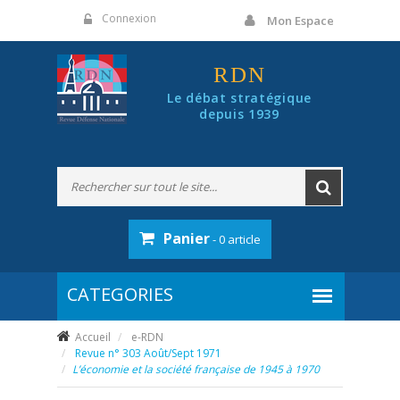
Panneau de gestion des cookies
Connexion
Mon Espace
RDN
Le débat stratégique
depuis 1939
Panier
- 0 article
Accueil
e-RDN
Revue n° 303 Août/Sept 1971
L’économie et la société française de 1945 à 1970