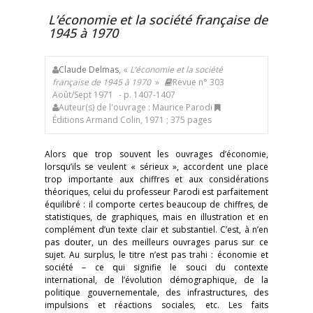
L’économie et la société française de
1945 à 1970
Claude Delmas
, «
L’économie et la société
française de 1945 à 1970
»
Revue n° 303
Août/Sept 1971
- p. 1407-1407
Auteur(s) de l'ouvrage : Maurice Parodi
Éditions Armand Colin, 1971 ; 375 pages
Alors que trop souvent les ouvrages d’économie,
lorsqu’ils se veulent « sérieux », accordent une place
trop importante aux chiffres et aux considérations
théoriques, celui du professeur Parodi est parfaitement
équilibré : il comporte certes beaucoup de chiffres, de
statistiques, de graphiques, mais en illustration et en
complément d’un texte clair et substantiel. C’est, à n’en
pas douter, un des meilleurs ouvrages parus sur ce
sujet. Au surplus, le titre n’est pas trahi : économie et
société – ce qui signifie le souci du contexte
international, de l’évolution démographique, de la
politique gouvernementale, des infrastructures, des
impulsions et réactions sociales, etc. Les faits