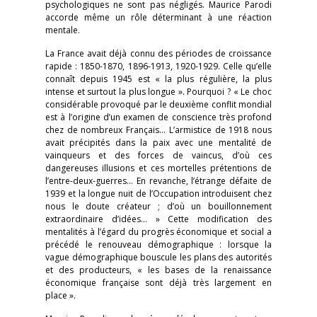
psychologiques ne sont pas négligés. Maurice Parodi
accorde même un rôle déterminant à une réaction
mentale.
La France avait déjà connu des périodes de croissance
rapide : 1850-1870, 1896-1913, 1920-1929. Celle qu’elle
connaît depuis 1945 est « la plus régulière, la plus
intense et surtout la plus longue ». Pourquoi ? « Le choc
considérable provoqué par le deuxième conflit mondial
est à l’origine d’un examen de conscience très profond
chez de nombreux Français… L’armistice de 1918 nous
avait précipités dans la paix avec une mentalité de
vainqueurs et des forces de vaincus, d’où ces
dangereuses illusions et ces mortelles prétentions de
l’entre-deux-guerres… En revanche, l’étrange défaite de
1939 et la longue nuit de l’Occupation introduisent chez
nous le doute créateur ; d’où un bouillonnement
extraordinaire d’idées… » Cette modification des
mentalités à l’égard du progrès économique et social a
précédé le renouveau démographique : lorsque la
vague démographique bouscule les plans des autorités
et des producteurs, « les bases de la renaissance
économique française sont déjà très largement en
place ».