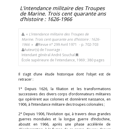
L’intendance militaire des Troupes
de Marine. Trois cent quarante ans
d’histoire : 1626-1966
, «
L’intendance militaire des Troupes de
Marine. Trois cent quarante ans d’histoire : 1626-
1966
»
Revue n° 299 Avril 1971
- p. 702-703
Auteur(s) de l'ouvrage :
Intendant général André Souchal
École supérieure de l'intendance, 1969 ; 380 pages
Il s’agit d’une étude historique dont l’objet est de
retracer :
1° Depuis 1626, la filiation et les transformations
successives des divers corps d’ordonnateurs militaires
qui opérèrent aux colonies et donnèrent naissance, en
1906, à l’Intendance militaire des troupes coloniales ;
2° Depuis 1906, l’évolution qui, à travers deux grandes
guerres mondiales et la longue guerre d’Indochine,
aboutit en 1966, après une phase accélérée de