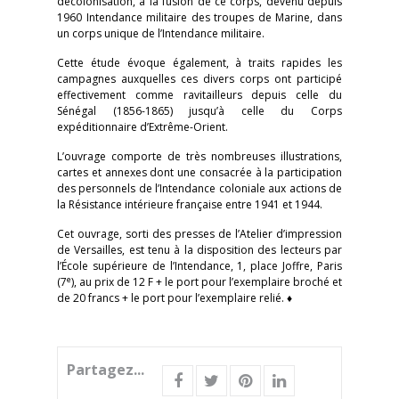
décolonisation, à la fusion de ce corps, devenu depuis
1960 Intendance militaire des troupes de Marine, dans
un corps unique de l’Intendance militaire.
Cette étude évoque également, à traits rapides les
campagnes auxquelles ces divers corps ont participé
effectivement comme ravitailleurs depuis celle du
Sénégal (1856-1865) jusqu’à celle du Corps
expéditionnaire d’Extrême-Orient.
L’ouvrage comporte de très nombreuses illustrations,
cartes et annexes dont une consacrée à la participation
des personnels de l’Intendance coloniale aux actions de
la Résistance intérieure française entre 1941 et 1944.
Cet ouvrage, sorti des presses de l’Atelier d’impression
de Versailles, est tenu à la disposition des lecteurs par
l’École supérieure de l’Intendance, 1, place Joffre, Paris
e
(7
), au prix de 12 F + le port pour l’exemplaire broché et
de 20 francs + le port pour l’exemplaire relié. ♦
Partagez...