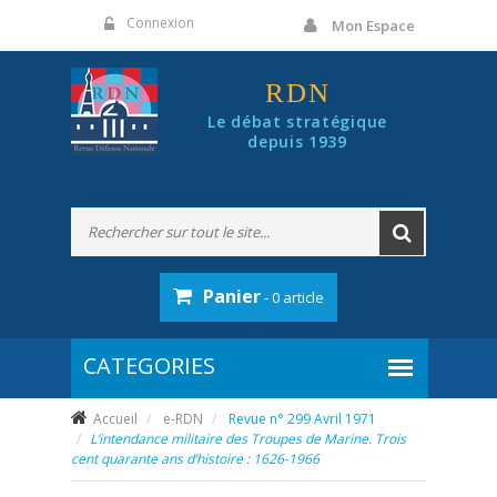
Panneau de gestion des cookies
Connexion
Mon Espace
RDN
Le débat stratégique
depuis 1939
Panier
- 0 article
Accueil
e-RDN
Revue n° 299 Avril 1971
L’intendance militaire des Troupes de Marine. Trois
cent quarante ans d’histoire : 1626-1966