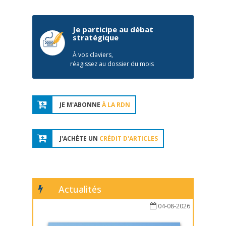
Je participe au débat
stratégique
À vos claviers,
réagissez au dossier du mois
JE M'ABONNE
À LA RDN
J'ACHÈTE UN
CRÉDIT D'ARTICLES
Actualités
04-08-2026