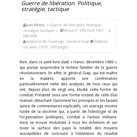
Guerre de libération. Politique,
stratégie, tactique
Jean Némo
, «
Guerre de libération. Politique,
stratégie, tactique
»
Revue n° 299 Avril 1971
- p.
699-699
Auteur(s) de l'ouvrage : Général Giap
Éditions
sociales, 1970 ; 160 pages
Rien, dans ce petit livre daté « Hanoï, décembre 1969 »,
qui puisse surprendre le lecteur familier de la guerre
révolutionnaire. En effet, le général Giap, qui est maître
en la matière, apporte une confirmation
particulièrement nette des analyses de tous ceux qui
ont, depuis plus de vingt ans, étudié cette forme de
combat. Présenté sous une forme voisine de celle d’un
manuel, détachant clairement les principes et les faisant
suivre de commentaires explicatifs, cet ouvrage montre
l’unité de la doctrine qui, à partir de l’idéologie et de
l’organisation politiques, conduit à l’action militaire.
Ainsi se trouve mobilisée à tous les échelons et sur
toute la surface des pays la totalité des moyens
susceptibles de concourir à l’obtention du résultat