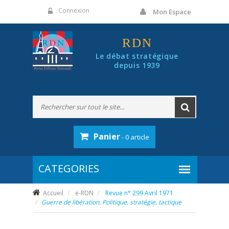
Panneau de gestion des cookies
Connexion
Mon Espace
RDN
Le débat stratégique
depuis 1939
Panier
- 0 article
Accueil
e-RDN
Revue n° 299 Avril 1971
Guerre de libération. Politique, stratégie, tactique