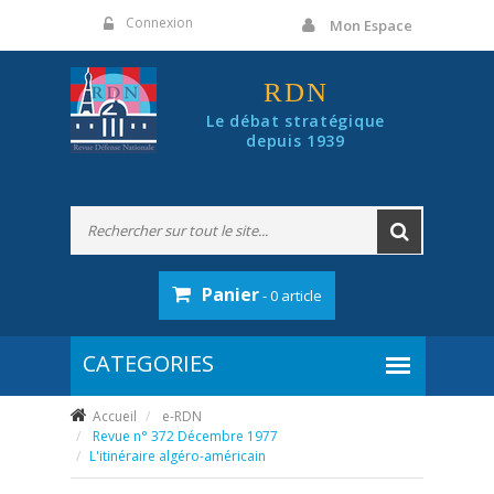
Panneau de gestion des cookies
Connexion
Mon Espace
RDN
Le débat stratégique
depuis 1939
Panier
- 0 article
Accueil
e-RDN
Revue n° 372 Décembre 1977
L'itinéraire algéro-américain