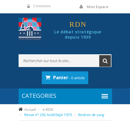
Panneau de gestion des cookies
Connexion
Mon Espace
RDN
Le débat stratégique
depuis 1939
Panier
- 0 article
Accueil
e-RDN
Revue n° 292 Août/Sept 1970
Rizières de sang