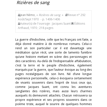
Rizières de sang
Jean Némo
, «
Rizières de sang
»
Revue n° 292
Août/Sept 1970
- p. 1406-1406
Auteur(s) de l'ouvrage : Jacques Suant
Éditions
Arthaud, 1970 ; 218 pages
La guerre d’Indochine, celle que les Français ont faite, a
déjà donné matière à de nombreux romans. Celui-ci
rend un son particulier car il est davantage une
méditation qu’un récit, une sorte de lamento funèbre
qu’une histoire mettant en scène des personnages et
des caractères. Au-delà de l’indispensable affabulation,
c’est la terre et le peuple d’Indochine, également
marqués par la guerre, que l’auteur évoque au long des
pages nostalgiques de son livre. Né d’une longue
expérience personnelle, celui-ci évoquera certainement
de vivants souvenirs dans l’esprit de tous ceux qui,
comme Jacques Suant, ont connu les aventures
sanglantes des rizières, mais aussi leurs charmes
auxquels ils demeurent attachés. Chacun retrouvera sa
propre expérience et ses propres souvenirs dans ce
poème triste, auquel le sourire de quelques hommes