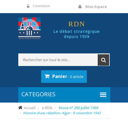
Panneau de gestion des cookies
Connexion
Mon Espace
RDN
Le débat stratégique
depuis 1939
Panier
- 0 article
Accueil
e-RDN
Revue n° 280 Juillet 1969
Histoire d’une rébellion. Alger : 8 novembre 1942