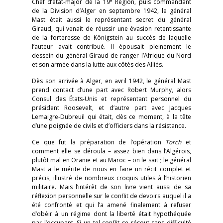
e
Chef d’état-major de la 19
Région, puis commandant
de la Division d’Alger en septembre 1942, le général
Mast était aussi le représentant secret du général
Giraud, qui venait de réussir une évasion retentissante
de la forteresse de Königstein au succès de laquelle
l’auteur avait contribué. Il épousait pleinement le
dessein du général Giraud de ranger l’Afrique du Nord
et son armée dans la lutte aux côtés des Alliés.
Dès son arrivée à Alger, en avril 1942, le général Mast
prend contact d’une part avec Robert Murphy, alors
Consul des États-Unis et représentant personnel du
président Roosevelt, et d’autre part avec Jacques
Lemaigre-Dubreuil qui était, dès ce moment, à la tête
d’une poignée de civils et d’officiers dans la résistance.
Ce que fut la préparation de l’opération
Torch
et
comment elle se déroula – assez bien dans l’Algérois,
plutôt mal en Oranie et au Maroc – on le sait ; le général
Mast a le mérite de nous en faire un récit complet et
précis, illustré de nombreux croquis utiles à l’historien
militaire. Mais l’intérêt de son livre vient aussi de sa
réflexion personnelle sur le conflit de devoirs auquel il a
été confronté et qui l’a amené finalement à refuser
d’obéir à un régime dont la liberté était hypothéquée
par l’occupant. Si un tel conflit se résout sans difficulté