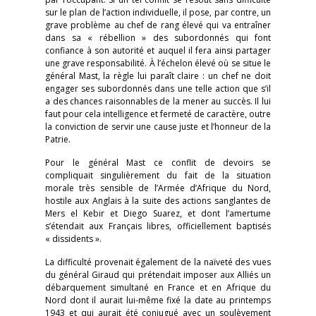
sur le plan de l’action individuelle, il pose, par contre, un
grave problème au chef de rang élevé qui va entraîner
dans sa « rébellion » des subordonnés qui font
confiance à son autorité et auquel il fera ainsi partager
une grave responsabilité. À l’échelon élevé où se situe le
général Mast, la règle lui paraît claire : un chef ne doit
engager ses subordonnés dans une telle action que s’il
a des chances raisonnables de la mener au succès. Il lui
faut pour cela intelligence et fermeté de caractère, outre
la conviction de servir une cause juste et l’honneur de la
Patrie.
Pour le général Mast ce conflit de devoirs se
compliquait singulièrement du fait de la situation
morale très sensible de l’Armée d’Afrique du Nord,
hostile aux Anglais à la suite des actions sanglantes de
Mers el Kebir et Diego Suarez, et dont l’amertume
s’étendait aux Français libres, officiellement baptisés
« dissidents ».
La difficulté provenait également de la naïveté des vues
du général Giraud qui prétendait imposer aux Alliés un
débarquement simultané en France et en Afrique du
Nord dont il aurait lui-même fixé la date au printemps
1943 et qui aurait été conjugué avec un soulèvement