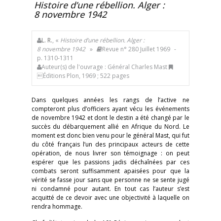
Histoire d’une rébellion. Alger :
8 novembre 1942
L. R.
, «
Histoire d’une rébellion. Alger :
8 novembre 1942
»
Revue n° 280 Juillet 1969
-
p. 1310-1311
Auteur(s) de l'ouvrage : Général Charles Mast
Éditions Plon, 1969 ; 522 pages
Dans quelques années les rangs de l’active ne
compteront plus d’officiers ayant vécu les événements
de novembre 1942 et dont le destin a été changé par le
succès du débarquement allié en Afrique du Nord. Le
moment est donc bien venu pour le général Mast, qui fut
du côté français l’un des principaux acteurs de cette
opération, de nous livrer son témoignage : on peut
espérer que les passions jadis déchaînées par ces
combats seront suffisamment apaisées pour que la
vérité se fasse jour sans que personne ne se sente jugé
ni condamné pour autant. En tout cas l’auteur s’est
acquitté de ce devoir avec une objectivité à laquelle on
rendra hommage.