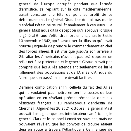
général de l’Europe occupée pendant que l’armée
d’armistice, se repliant sur la côte méditerranéenne,
aurait constitué une tête de pont au profit de ce
débarquement. Le général Giraud ne doutait pas que le
Maréchal Pétain ne se ralliât finalement à ces vues..! Le
général Mast nous dit la déception qu’il éprouva lorsque
le général Giraud s’effondra moralement, entre le 8 et le
10 novembre 1942, après avoir perdu l’illusion qu’il avait
nourrie jusque-là de prendre le commandement en chef
des forces alliées. Il est vrai que jusqu’à son arrivée à
Gibraltar les Américains n’avaient pas osé opposer un
refus net à sa prétention et le général Giraud n’avait pas
compris que les Alliés attendaient seulement de lui le
ralliement des populations et de l’Armée d’Afrique du
Nord que son passé militaire devait faciliter.
Dernière complication enfin, celle-là du fait des Alliés
qui ne voulaient pas mettre en péril le succès de leur
opération en en révélant prématurément la date aux
résistants français : au rendez-vous clandestin de
Cherchell (Algérie) les 20 et 21 octobre, le général Mast
pouvait-il imaginer que ses interlocuteurs américains, le
général Clark et le colonel Lemnitzer savaient, mais ne
pouvaient révéler, que les convois de troupe étaient
déjà en route à travers l’Atlantique ? Ce manque de