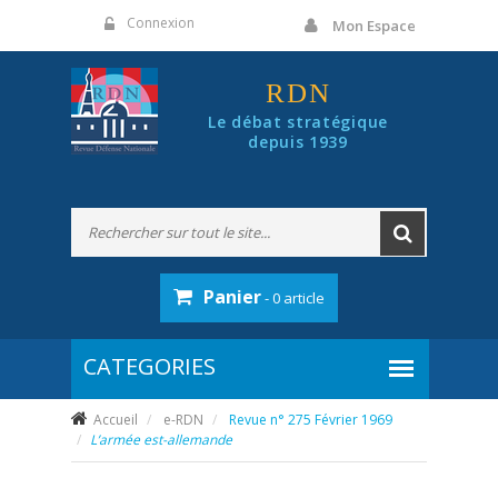
Panneau de gestion des cookies
Connexion
Mon Espace
RDN
Le débat stratégique
depuis 1939
Panier
- 0 article
Accueil
e-RDN
Revue n° 275 Février 1969
L’armée est-allemande