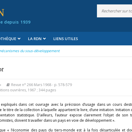
N
e depuis 1939
IOTHÈQUE
LA RDN
LIENS UTILES
mécanismes du sous-développement
nt
»
Revue n° 266 Mars 1968
- p. 578-579
itions ouvrières, 1967 ; 344 pages
xpliqués dans cet ouvrage avec la précision d’usage dans un cours dest
le titre de la collection à laquelle appartient le livre, d’une initiation. Initiatio
ation statistique. D’ailleurs, l’auteur expose clairement l’objet de son tr
omistes, doivent travailler dans un pays en voie de développement ».
on que « l’économie des pays du tiers-monde est à la fois désarticulée et do