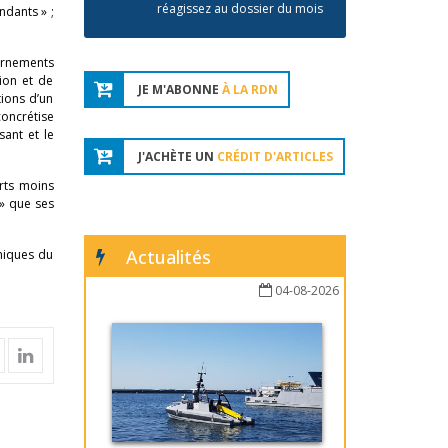
réagissez au dossier du mois
ndants » ;
ernements
tion et de
JE M'ABONNE
À LA RDN
tions d’un
concrétise
sant et le
J'ACHÈTE UN
CRÉDIT D'ARTICLES
rts moins
 » que ses
Actualités
miques du
04-08-2026