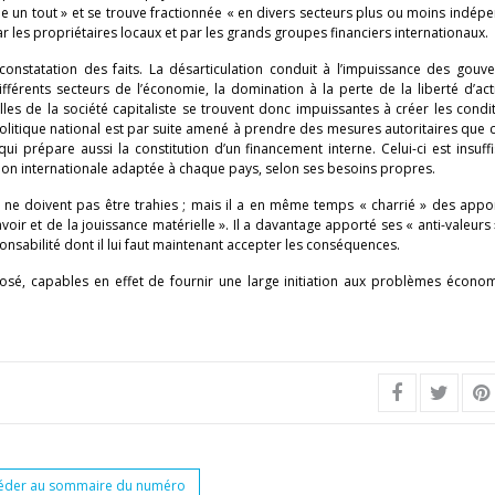
 un tout » et se trouve fractionnée « en divers secteurs plus ou moins indépe
par les propriétaires locaux et par les grands groupes financiers internationaux.
constatation des faits. La désarticulation conduit à l’impuissance des gouv
fférents secteurs de l’économie, la domination à la perte de la liberté d’ac
elles de la société capitaliste se trouvent donc impuissantes à créer les condi
itique national est par suite amené à prendre des mesures autoritaires que 
 prépare aussi la constitution d’un financement interne. Celui-ci est insuffi
ion internationale adaptée à chaque pays, selon ses besoins propres.
i ne doivent pas être trahies ; mais il a en même temps « charrié » des appo
voir et de la jouissance matérielle ». Il a davantage apporté ses « anti-valeurs
onsabilité dont il lui faut maintenant accepter les conséquences.
xposé, capables en effet de fournir une large initiation aux problèmes écono
éder au sommaire du numéro