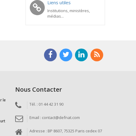
Liens utiles
Institutions, ministères,
médias...
Nous Contacter
r le
Tél. : 01 44 42 31 90
Email : contact@defnat.com
ourt
Adresse : BP 8607, 75325 Paris cedex 07