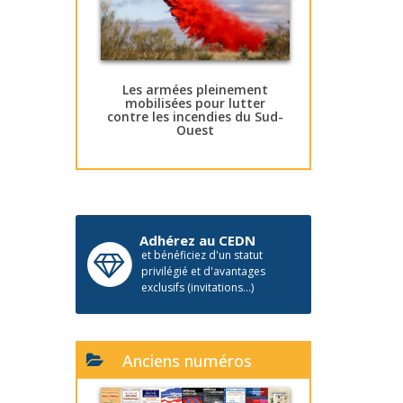
Les armées pleinement
mobilisées pour lutter
contre les incendies du Sud-
Ouest
Adhérez au CEDN
et bénéficiez d'un statut
privilégié et d'avantages
exclusifs (invitations...)
Anciens numéros