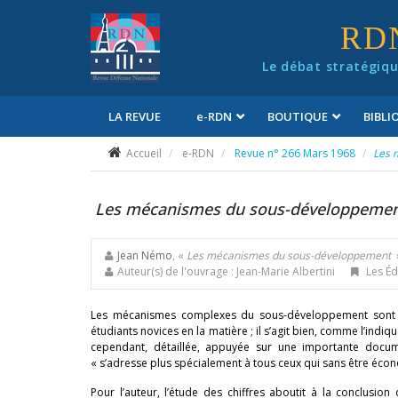
Panneau de gestion des cookies
RD
Le débat stratégiqu
LA REVUE
e
-RDN
BOUTIQUE
BIBL
Conditions générales de vente
Accueil
e-RDN
Revue n° 266 Mars 1968
Les 
Les mécanismes du sous-développeme
Jean Némo
, «
Les mécanismes du sous-développement
Auteur(s) de l'ouvrage : Jean-Marie Albertini
Les Éd
Les mécanismes complexes du sous-développement sont e
étudiants novices en la matière ; il s’agit bien, comme l’indique 
cependant, détaillée, appuyée sur une importante document
« s’adresse plus spécialement à tous ceux qui sans être écon
Pour l’auteur, l’étude des chiffres aboutit à la conclusi