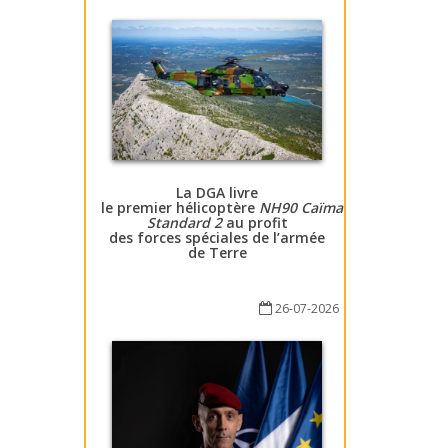
La DGA livre
le premier hélicoptère
NH90 Caïman
Standard 2
au profit
des forces spéciales de l’armée
de Terre
26-07-2026