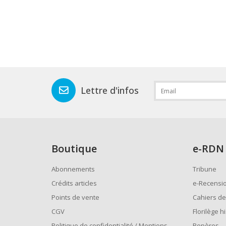
Lettre d'infos
Boutique
e
-RDN
Abonnements
Tribune
Crédits articles
e-Recensi
Points de vente
Cahiers de
CGV
Florilège h
Politique de confidentialité / Mentions
Repères