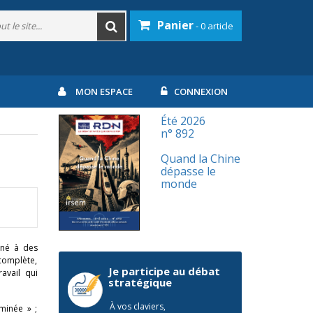
Panier
- 0 article
MON ESPACE
CONNEXION
Été 2026
n° 892
Quand la Chine
dépasse le
monde
iné à des
n complète,
Je participe au débat
avail qui
stratégique
À vos claviers,
minée » ;