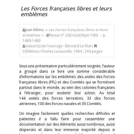
Les Forces françaises libres et leurs
emblèmes
Jean Némo
, «
Les Forces françaises libres et leurs
emblèmes
»
Revue n° 238 Août/Sept 1965
- p.
1489-1489
Auteur(s) de l'ouvrage : Bernard Le Marc
Éditions Charles Lavauzelle, 1964 ; 264 pages
Sous une présentation particulièrement soignée, l’auteur
a groupé dans ce livre une somme considérable
d’informations sur les emblèmes des unités des Forces
françaises libres (FFL) et des Comités qui se formèrent
partout dans le monde, au sein des colonies françaises
à l’étranger, pour soutenir leur action. Au total
144 unités des forces terrestres, 33 des forces
aériennes, 100 des forces navales et 30 Comités.
On imagine facilement quelles recherches difficiles et
patientes il a fallu faire pour rassembler une
documentation sur des éléments aussi nombreux, aussi
dispersés et dans leur immense majorité depuis si