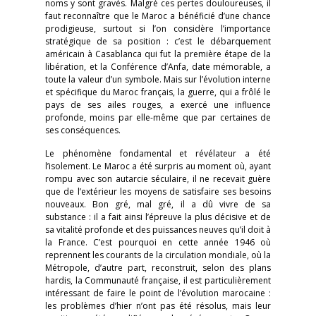
noms y sont gravés. Malgré ces pertes douloureuses, il
faut reconnaître que le Maroc a bénéficié d’une chance
prodigieuse, surtout si l’on considère l’importance
stratégique de sa position : c’est le débarquement
américain à Casablanca qui fut la première étape de la
libération, et la Conférence d’Anfa, date mémorable, a
toute la valeur d’un symbole. Mais sur l’évolution interne
et spécifique du Maroc français, la guerre, qui a frôlé le
pays de ses ailes rouges, a exercé une influence
profonde, moins par elle-même que par certaines de
ses conséquences.
Le phénomène fondamental et révélateur a été
l’isolement. Le Maroc a été surpris au moment où, ayant
rompu avec son autarcie séculaire, il ne recevait guère
que de l’extérieur les moyens de satisfaire ses besoins
nouveaux. Bon gré, mal gré, il a dû vivre de sa
substance : il a fait ainsi l’épreuve la plus décisive et de
sa vitalité profonde et des puissances neuves qu’il doit à
la France. C’est pourquoi en cette année 1946 où
reprennent les courants de la circulation mondiale, où la
Métropole, d’autre part, reconstruit, selon des plans
hardis, la Communauté française, il est particulièrement
intéressant de faire le point de l’évolution marocaine :
les problèmes d’hier n’ont pas été résolus, mais leur