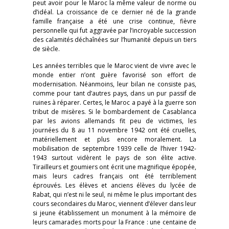
peut avoir pour le Maroc la même valeur de norme ou
d’idéal. La croissance de ce dernier né de la grande
famille française a été une crise continue, fièvre
personnelle qui fut aggravée par l’incroyable succession
des calamités déchaînées sur l’humanité depuis un tiers
de siècle.
Les années terribles que le Maroc vient de vivre avec le
monde entier n’ont guère favorisé son effort de
modernisation. Néanmoins, leur bilan ne consiste pas,
comme pour tant d’autres pays, dans un pur passif de
ruines à réparer. Certes, le Maroc a payé à la guerre son
tribut de misères. Si le bombardement de Casablanca
par les avions allemands fit peu de victimes, les
journées du 8 au 11 novembre 1942 ont été cruelles,
matériellement et plus encore moralement. La
mobilisation de septembre 1939 celle de l’hiver 1942-
1943 surtout vidèrent le pays de son élite active.
Tirailleurs et goumiers ont écrit une magnifique épopée,
mais leurs cadres français ont été terriblement
éprouvés. Les élèves et anciens élèves du lycée de
Rabat, qui n’est ni le seul, ni même le plus important des
cours secondaires du Maroc, viennent d’élever dans leur
si jeune établissement un monument à la mémoire de
leurs camarades morts pour la France : une centaine de