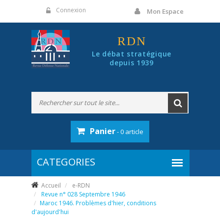
Panneau de gestion des cookies
Connexion
Mon Espace
RDN
Le débat stratégique
depuis 1939
Panier
- 0 article
Accueil
e-RDN
Revue n° 028 Septembre 1946
Maroc 1946. Problèmes d'hier, conditions
d'aujourd'hui