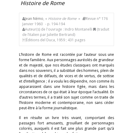
Histoire de Rome
Jean Némo
, «
Histoire de Rome
»
Revue n° 176
Janvier 1960
- p. 194-194
Auteur(s) de l'ouvrage : Indro Montanelli
(traduit
de l’italien par Juliette Bertrand)
Éditions del Duca, 1959 ; 431 pages
L’histoire de Rome est racontée par l’auteur sous une
forme familière. Aux personnages auréolés de grandeur
et de majesté, que nos études classiques ont marqués
dans nos souvenirs, il a substitué des hommes, plein de
qualités et de défauts, de vices et de vertus, de sottise
et d’intelligence ; il a voulu les dépeindre, non comme ils
apparaissent dans une histoire figée, mais dans les
circonstances de ce qui était à leur époque l’actualité. En
d’autres termes, il a traité son sujet comme on traite de
l’histoire moderne et contemporaine, non sans céder
peut-être à la forme journalistique.
Il en résulte un livre très vivant, comportant des
passages fort amusants, grouillant de personnages
colorés, auxquels il est fait une plus grande part qu’à