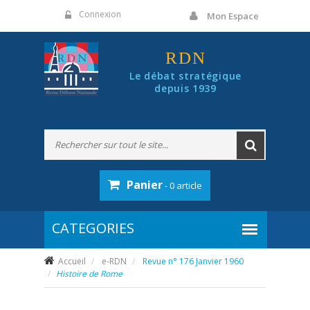
Panneau de gestion des cookies
Connexion
Mon Espace
RDN
Le débat stratégique
depuis 1939
Panier
- 0 article
Accueil
e-RDN
Revue n° 176 Janvier 1960
Histoire de Rome