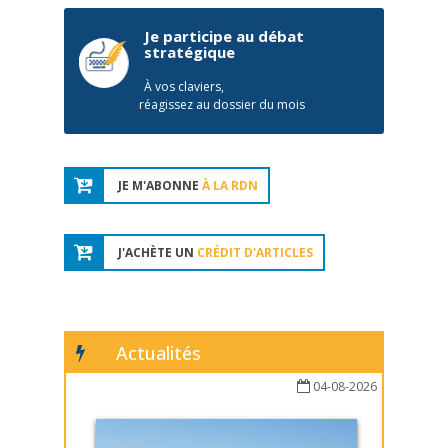
Je participe au débat
stratégique
À vos claviers,
réagissez au dossier du mois
JE M'ABONNE
À LA RDN
J'ACHÈTE UN
CRÉDIT D'ARTICLES
Actualités
04-08-2026