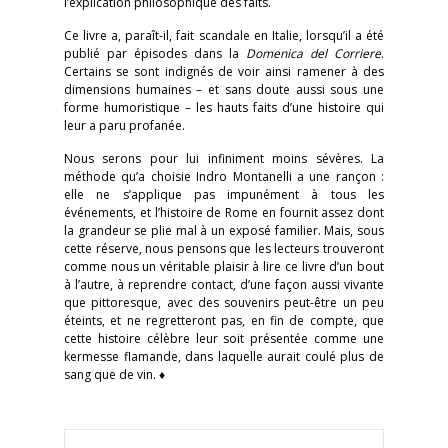
l’explication philosophique des faits.
Ce livre a, paraît-il, fait scandale en Italie, lorsqu’il a été
publié par épisodes dans la
Domenica del Corriere
.
Certains se sont indignés de voir ainsi ramener à des
dimensions humaines – et sans doute aussi sous une
forme humoristique – les hauts faits d’une histoire qui
leur a paru profanée.
Nous serons pour lui infiniment moins sévères. La
méthode qu’a choisie Indro Montanelli a une rançon :
elle ne s’applique pas impunément à tous les
événements, et l’histoire de Rome en fournit assez dont
la grandeur se plie mal à un exposé familier. Mais, sous
cette réserve, nous pensons que les lecteurs trouveront
comme nous un véritable plaisir à lire ce livre d’un bout
à l’autre, à reprendre contact, d’une façon aussi vivante
que pittoresque, avec des souvenirs peut-être un peu
éteints, et ne regretteront pas, en fin de compte, que
cette histoire célèbre leur soit présentée comme une
kermesse flamande, dans laquelle aurait coulé plus de
sang que de vin. ♦