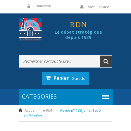
Panneau de gestion des cookies
Connexion
Mon Espace
RDN
Le débat stratégique
depuis 1939
Panier
- 0 article
Accueil
e-RDN
Revue n° 138 Juillet 1956
La Réunion