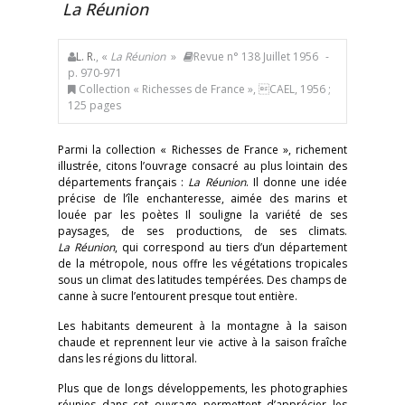
La Réunion
L. R.
, «
La Réunion
»
Revue n° 138 Juillet 1956
-
p. 970-971
Collection « Richesses de France », CAEL, 1956 ;
125 pages
Parmi la collection « Richesses de France », richement
illustrée, citons l’ouvrage consacré au plus lointain des
départements français :
La Réunion
. Il donne une idée
précise de l’île enchanteresse, aimée des marins et
louée par les poètes Il souligne la variété de ses
paysages, de ses productions, de ses climats.
La Réunion
, qui correspond au tiers d’un département
de la métropole, nous offre les végétations tropicales
sous un climat des latitudes tempérées. Des champs de
canne à sucre l’entourent presque tout entière.
Les habitants demeurent à la montagne à la saison
chaude et reprennent leur vie active à la saison fraîche
dans les régions du littoral.
Plus que de longs développements, les photographies
réunies dans cet ouvrage permettent d’apprécier les