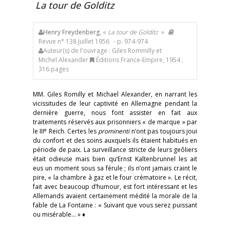
La tour de Golditz
Henry Freydenberg
, «
La tour de Golditz
»
Revue n° 138 Juillet 1956
- p. 974-974
Auteur(s) de l'ouvrage : Giles Rommilly et
Michel Alexander
Éditions France-Empire, 1954 ;
316 pages
MM. Giles Romilly et Michael Alexander, en narrant les
vicissitudes de leur captivité en Allemagne pendant la
dernière guerre, nous font assister en fait aux
traitements réservés aux prisonniers « de marque » par
e
le III
Reich. Certes les
prominenti
n’ont pas toujours joui
du confort et des soins auxquels ils étaient habitués en
période de paix. La surveillance stricte de leurs geôliers
était odieuse mais bien qu’Ernst Kaltenbrunnel les ait
eus un moment sous sa férule ; ils n’ont jamais craint le
pire, « la chambre à gaz et le four crématoire ». Le récit,
fait avec beaucoup d’humour, est fort intéressant et les
Allemands avaient certainement médité la morale de la
fable de La Fontaine : « Suivant que vous serez puissant
ou misérable… » ♦