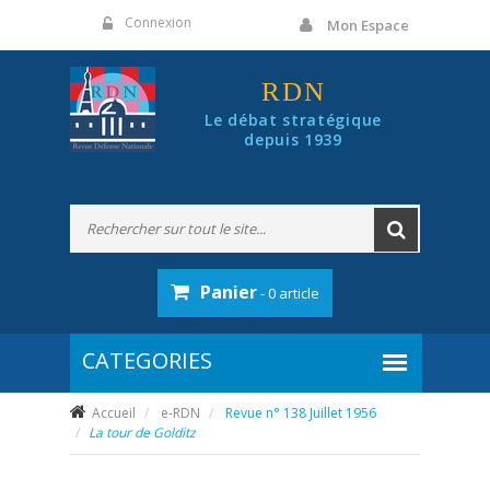
Panneau de gestion des cookies
Connexion
Mon Espace
RDN
Le débat stratégique
depuis 1939
Panier
- 0 article
Accueil
e-RDN
Revue n° 138 Juillet 1956
La tour de Golditz