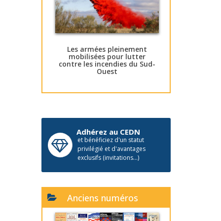
Les armées pleinement
mobilisées pour lutter
contre les incendies du Sud-
Ouest
Adhérez au CEDN
et bénéficiez d'un statut
privilégié et d'avantages
exclusifs (invitations...)
Anciens numéros