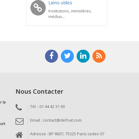
Liens utiles
Institutions, ministères,
médias...
Nous Contacter
r le
Tél. : 01 44 42 31 90
Email : contact@defnat.com
ourt
Adresse : BP 8607, 75325 Paris cedex 07