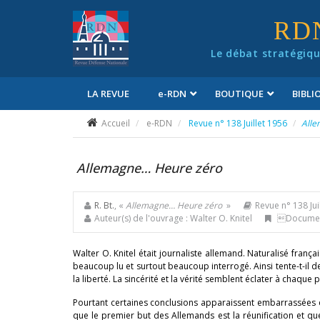
Panneau de gestion des cookies
RD
Le débat stratégiqu
LA REVUE
e
-RDN
BOUTIQUE
BIBL
Conditions générales de vente
Accueil
e-RDN
Revue n° 138 Juillet 1956
Alle
Allemagne… Heure zéro
R. Bt.
, «
Allemagne… Heure zéro
»
Revue n° 138 Jui
Auteur(s) de l'ouvrage : Walter O. Knitel
Document
Walter O. Knitel était journaliste allemand. Naturalisé franç
beaucoup lu et surtout beaucoup interrogé. Ainsi tente-t-il 
la liberté. La sincérité et la vérité semblent éclater à chaque 
Pourtant certaines conclusions apparaissent embarrassées et 
que le premier but des Allemands est la réunification et que