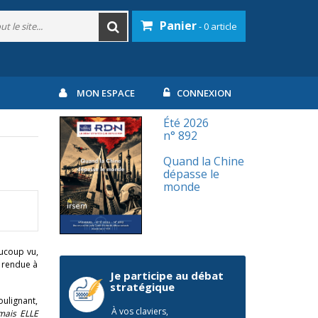
Panier
- 0 article
MON ESPACE
CONNEXION
Été 2026
n° 892
Quand la Chine
dépasse le
monde
aucoup vu,
) rendue à
Je participe au débat
stratégique
oulignant,
À vos claviers,
mais ELLE