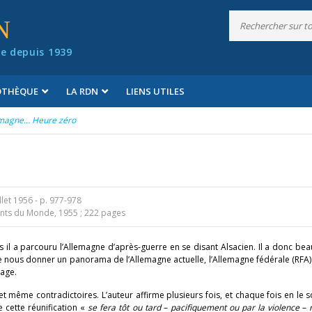
N
e depuis 1939
IOTHÈQUE
LA RDN
LIENS UTILES
magne… Heure zéro
llet 1956
- p. 977-978
s du Monde, 1955 ; 222 pages
ais il a parcouru l’Allemagne d’après-guerre en se disant Alsacien. Il a donc be
de nous donner un panorama de l’Allemagne actuelle, l’Allemagne fédérale (RFA
page.
même contradictoires. L’auteur affirme plusieurs fois, et chaque fois en le s
 cette réunification «
se fera tôt ou tard
–
pacifiquement ou par la violence
–