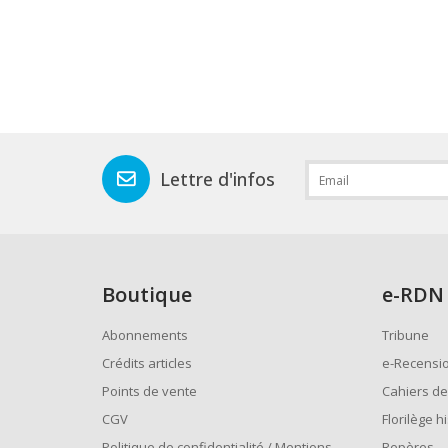
Lettre d'infos
Boutique
e
-RDN
Abonnements
Tribune
Crédits articles
e-Recensi
Points de vente
Cahiers de
CGV
Florilège h
Politique de confidentialité / Mentions
Repères