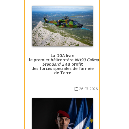
La DGA livre
le premier hélicoptère
NH90 Caïman
Standard 2
au profit
des forces spéciales de l’armée
de Terre
26-07-2026