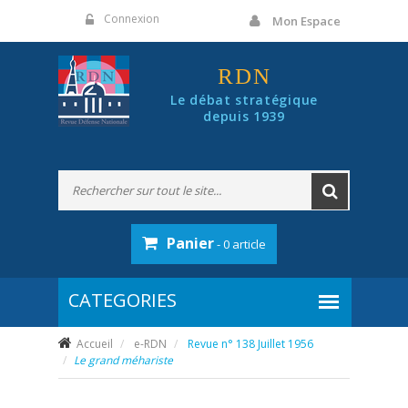
Panneau de gestion des cookies
Connexion
Mon Espace
RDN
Le débat stratégique
depuis 1939
Panier
- 0 article
Accueil
e-RDN
Revue n° 138 Juillet 1956
Le grand méhariste