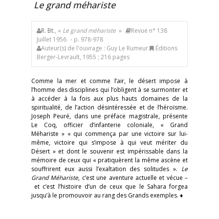
Le grand méhariste
R. Bt.
, «
Le grand méhariste
»
Revue n° 138
Juillet 1956
- p. 978-978
Auteur(s) de l'ouvrage : Guy Le Rumeur
Éditions
Berger-Levrault, 1955 ; 216 pages
Comme la mer et comme l’air, le désert impose à
l’homme des disciplines qui l’obligent à se surmonter et
à accéder à la fois aux plus hauts domaines de la
spiritualité, de l’action désintéressée et de l’héroïsme.
Joseph Peuré, dans une préface magistrale, présente
Le Coq, officier d’infanterie coloniale, « Grand
Méhariste » « qui commença par une victoire sur lui-
même, victoire qui s’impose à qui veut mériter du
Désert » et dont le souvenir est impérissable dans la
mémoire de ceux qui « pratiquèrent la même ascène et
souffrirent eux aussi l’exaltation des solitudes ».
Le
Grand Méhariste
, c’est une aventure actuelle et vécue –
et c’est l’histoire d’un de ceux que le Sahara forgea
jusqu’à le promouvoir au rang des Grands exemples. ♦