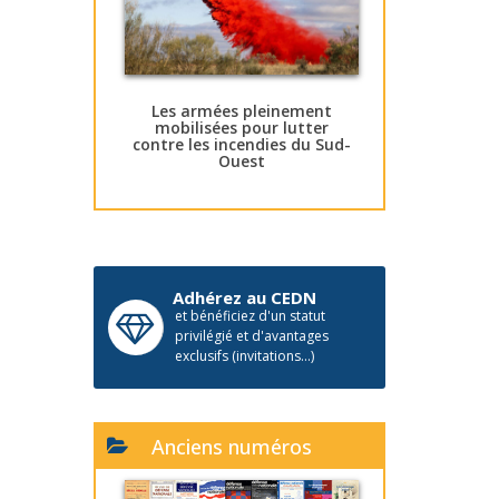
Les armées pleinement
mobilisées pour lutter
contre les incendies du Sud-
Ouest
Adhérez au CEDN
et bénéficiez d'un statut
privilégié et d'avantages
exclusifs (invitations...)
Anciens numéros