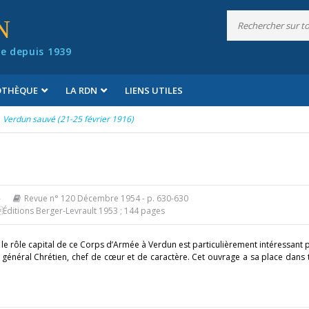
N
e depuis 1939
IOTHÈQUE
LA RDN
LIENS UTILES
Verdun sauvé (21-25 février 1916)
»
Revue n° 120 Décembre 1954
- p. 630-630
Éditions Berger-Levrault 1953 ; 144 pages
le rôle capital de ce Corps d’Armée à Verdun est particulièrement intéressant p
e du général Chrétien, chef de cœur et de caractère. Cet ouvrage a sa place dans 