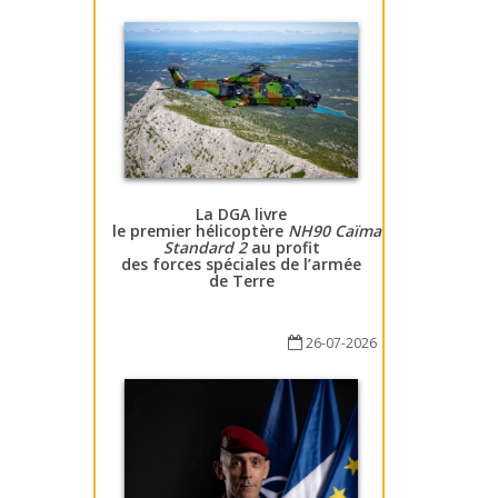
La DGA livre
le premier hélicoptère
NH90 Caïman
Standard 2
au profit
des forces spéciales de l’armée
de Terre
26-07-2026