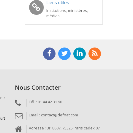
Liens utiles
Institutions, ministères,
médias...
Nous Contacter
r le
Tél. : 01 44 42 31 90
Email : contact@defnat.com
ourt
Adresse : BP 8607, 75325 Paris cedex 07