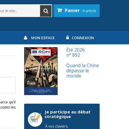
Panier
- 0 article
MON ESPACE
CONNEXION
Été 2026
n° 892
Quand la Chine
dépasse le
monde
arce qu’il
toutes les
Je participe au débat
stratégique
À vos claviers,