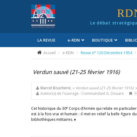
Panneau de gestion des cookies
RD
Le débat stratégiqu
LA REVUE
e
-RDN
BOUTIQUE
BIBL
Conditions générales de vente
Accueil
e-RDN
Revue n° 120 Décembre 1954
Verdun sauvé (21-25 février 1916)
Marcel Boucherie
, «
Verdun sauvé (21-25 février 1916)
Auteur(s) de l'ouvrage : Commandant G. Douare

e
Cet historique du 30
Corps d’Armée qui relate en particulier 
est à la fois vrai et humain : il met en relief la belle figur
bibliothèques militaires. ♦