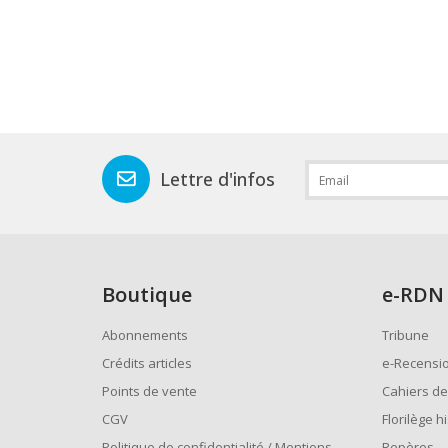
Lettre d'infos
Boutique
e
-RDN
Abonnements
Tribune
Crédits articles
e-Recensi
Points de vente
Cahiers de
CGV
Florilège h
Politique de confidentialité / Mentions
Repères