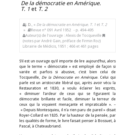
De la démocratie en Amérique.
T. 1
et
T. 2
J. D.
, «
De la démocratie en Amérique. T. 1
et
T. 2
»
Revue n° 091 Avril 1952
- p. 494-495
Auteur(s) de l'ouvrage : Alexis de Tocqueville
(notes par André Gain, préface de Firmin Roz)
Librairie de Médicis, 1951 ; 466 et 461 pages
S’il est un ouvrage qu’il importe de lire aujourd’hui, alors
que le terme « démocratie » est employé de façon si
variée et parfois si abusive, c’est bien celui de
Tocqueville,
De la Démocratie en Amérique
. Celui qui
parle est un aristocrate libéral qui, après avoir vécu la
Restauration et 1830, a voulu éclairer les esprits,
« diminuer l’ardeur de ceux qui se figuraient la
démocratie brillante et facile, diminuer la terreur de
ceux qui la voyaient menaçante et impraticable ». –
« Depuis Montesquieu, il n’a rien paru de pareil » disait
Royer-Collard en 1835. Par la hauteur de la pensée, par
les qualités de forme, le livre faisait penser à Bossuet, à
Pascal, à Chateaubriand.