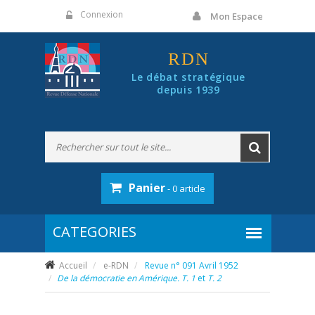
Panneau de gestion des cookies
Connexion
Mon Espace
RDN
Le débat stratégique
depuis 1939
Panier
- 0 article
Accueil
e-RDN
Revue n° 091 Avril 1952
De la démocratie en Amérique. T. 1
et
T. 2