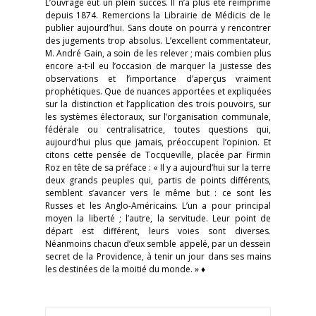
L’ouvrage eut un plein succès. Il n’a plus été réimprimé
depuis 1874. Remercions la Librairie de Médicis de le
publier aujourd’hui. Sans doute on pourra y rencontrer
des jugements trop absolus. L’excellent commentateur,
M. André Gain, a soin de les relever ; mais combien plus
encore a-t-il eu l’occasion de marquer la justesse des
observations et l’importance d’aperçus vraiment
prophétiques. Que de nuances apportées et expliquées
sur la distinction et l’application des trois pouvoirs, sur
les systèmes électoraux, sur l’organisation communale,
fédérale ou centralisatrice, toutes questions qui,
aujourd’hui plus que jamais, préoccupent l’opinion. Et
citons cette pensée de Tocqueville, placée par Firmin
Roz en tête de sa préface : « Il y a aujourd’hui sur la terre
deux grands peuples qui, partis de points différents,
semblent s’avancer vers le même but : ce sont les
Russes et les Anglo-Américains. L’un a pour principal
moyen la liberté ; l’autre, la servitude. Leur point de
départ est différent, leurs voies sont diverses.
Néanmoins chacun d’eux semble appelé, par un dessein
secret de la Providence, à tenir un jour dans ses mains
les destinées de la moitié du monde. » ♦