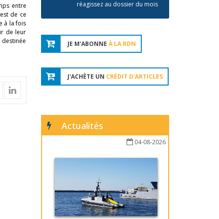
réagissez au dossier du mois
mps entre
uest de ce
 à la fois
ur de leur
a destinée
JE M'ABONNE
À LA RDN
J'ACHÈTE UN
CRÉDIT D'ARTICLES
Actualités
04-08-2026