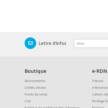
Lettre d'infos
Boutique
e
-RDN
Abonnements
Tribune
Crédits articles
e-Recensi
Points de vente
Cahiers de
CGV
Florilège h
Politique de confidentialité / Mentions
Repères