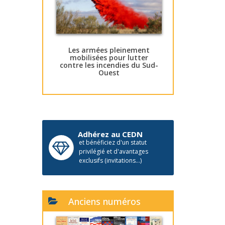
Les armées pleinement
mobilisées pour lutter
contre les incendies du Sud-
Ouest
Adhérez au CEDN
et bénéficiez d'un statut
privilégié et d'avantages
exclusifs (invitations...)
Anciens numéros