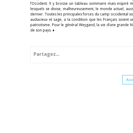
l’Occident. Il y brosse un tableau sommaire mais inspiré
lesquels se divise, malheureusement, le monde actuel, auss
dernier. Toutes les principales forces du camp occidental son
audacieux et sage, a la condition que les Français soient un
patriotisme. Pour le général Weygand, la vie d’une grande Na
de son pays. ♦
Partagez...
Acc