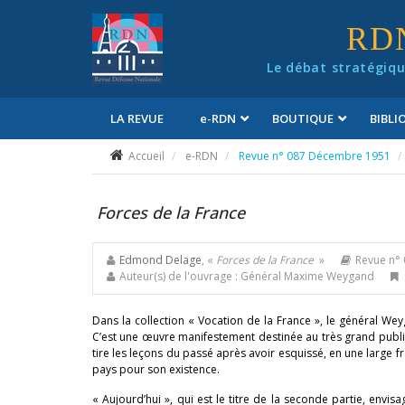
Panneau de gestion des cookies
RD
Le débat stratégiqu
LA REVUE
e
-RDN
BOUTIQUE
BIBL
Conditions générales de vente
Accueil
e-RDN
Revue n° 087 Décembre 1951
Forces de la France
Edmond Delage
, «
Forces de la France
»
Revue n°
Auteur(s) de l'ouvrage : Général Maxime Weygand
Dans la collection « Vocation de la France », le général Wey
C’est une œuvre manifestement destinée au très grand public 
tire les leçons du passé après avoir esquissé, en une large fr
pays pour son existence.
« Aujourd’hui », qui est le titre de la seconde partie, envi