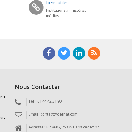
Liens utiles
Institutions, ministères,
médias...
Nous Contacter
r le
Tél. : 01 44 42 31 90
Email : contact@defnat.com
ourt
Adresse : BP 8607, 75325 Paris cedex 07