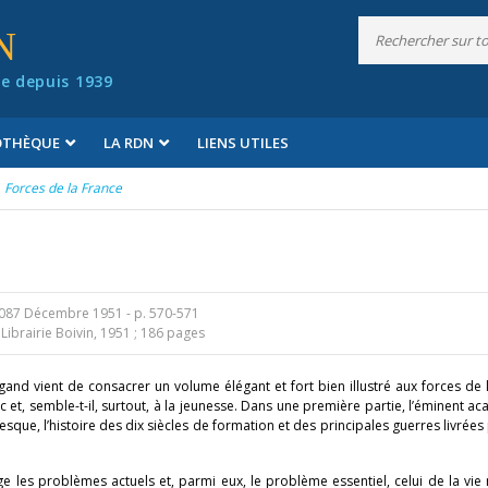
N
e depuis 1939
IOTHÈQUE
LA RDN
LIENS UTILES
Forces de la France
 087 Décembre 1951
- p. 570-571
Librairie Boivin, 1951 ; 186 pages
gand vient de consacrer un volume élégant et fort bien illustré aux forces de 
et, semble-t-il, surtout, à la jeunesse. Dans une première partie, l’éminent a
esque, l’histoire des dix siècles de formation et des principales guerres livrées
sage les problèmes actuels et, parmi eux, le problème essentiel, celui de la v