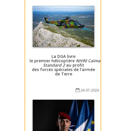
La DGA livre
le premier hélicoptère
NH90 Caïman
Standard 2
au profit
des forces spéciales de l’armée
de Terre
26-07-2026