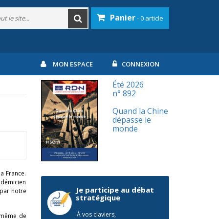
Panier
- 0 article
MON ESPACE
CONNEXION
Été 2026
n° 892
Quand la Chine
dépasse le
monde
la France.
cadémicien
Je participe au débat
 par notre
stratégique
À vos claviers,
ie même de