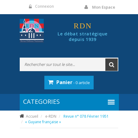
Panneau de gestion des cookies
Connexion
Mon Espace
RDN
Le débat stratégique
depuis 1939
Panier
- 0 article
Accueil
e-RDN
Revue n° 078 Février 1951
« Guyane française »