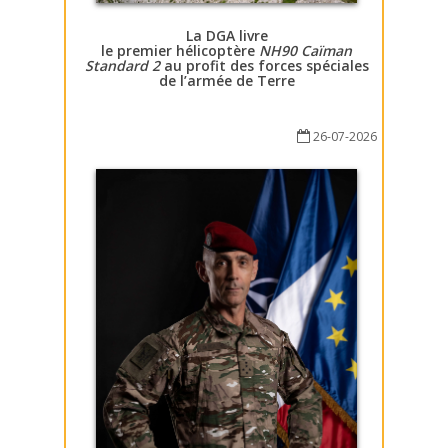
La DGA livre
le premier hélicoptère
NH90 Caïman
Standard 2
au profit des forces spéciales
de l’armée de Terre
26-07-2026