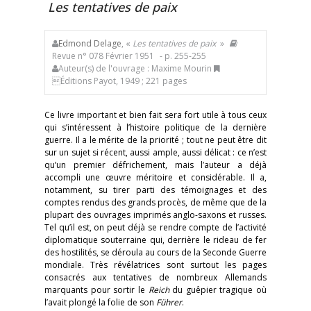
Les tentatives de paix
Edmond Delage
, «
Les tentatives de paix
»
Revue n° 078 Février 1951
- p. 255-255
Auteur(s) de l'ouvrage : Maxime Mourin
Éditions Payot, 1949 ; 221 pages
Ce livre important et bien fait sera fort utile à tous ceux
qui s’intéressent à l’histoire politique de la dernière
guerre. Il a le mérite de la priorité ; tout ne peut être dit
sur un sujet si récent, aussi ample, aussi délicat : ce n’est
qu’un premier défrichement, mais l’auteur a déjà
accompli une œuvre méritoire et considérable. Il a,
notamment, su tirer parti des témoignages et des
comptes rendus des grands procès, de même que de la
plupart des ouvrages imprimés anglo-saxons et russes.
Tel qu’il est, on peut déjà se rendre compte de l’activité
diplomatique souterraine qui, derrière le rideau de fer
des hostilités, se déroula au cours de la Seconde Guerre
mondiale. Très révélatrices sont surtout les pages
consacrés aux tentatives de nombreux Allemands
marquants pour sortir le
Reich
du guêpier tragique où
l’avait plongé la folie de son
Führer
.