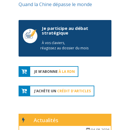
Quand la Chine dépasse le monde
Je participe au débat
stratégique
À vos claviers,
réagissez au dossier du mois
JE M'ABONNE
À LA RDN
J'ACHÈTE UN
CRÉDIT D'ARTICLES
Actualités
04-08-2026