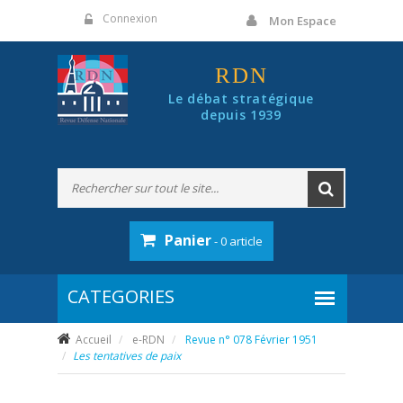
Panneau de gestion des cookies
Connexion
Mon Espace
RDN
Le débat stratégique
depuis 1939
Panier
- 0 article
Accueil
e-RDN
Revue n° 078 Février 1951
Les tentatives de paix