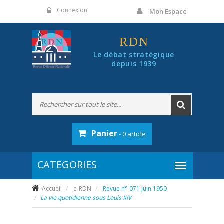
Panneau de gestion des cookies
Connexion
Mon Espace
RDN
Le débat stratégique
depuis 1939
Panier
- 0 article
Accueil
e-RDN
Revue n° 071 Juin 1950
La vie quotidienne sous Louis XIV