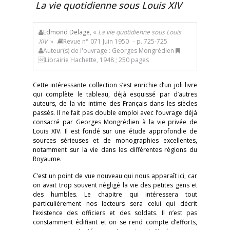
La vie quotidienne sous Louis XIV
Edmond Delage
, «
La vie quotidienne sous Louis
XIV
»
Revue n° 071 Juin 1950
- p. 725-725
Auteur(s) de l'ouvrage : Georges Mongrédien
Librairie Hachette, 1948 ; 250 pages
Cette intéressante collection s’est enrichie d’un joli livre
qui complète le tableau, déjà esquissé par d’autres
auteurs, de la vie intime des Français dans les siècles
passés. Il ne fait pas double emploi avec l’ouvrage déjà
consacré par Georges Mongrédien à la vie privée de
Louis XIV. Il est fondé sur une étude approfondie de
sources sérieuses et de monographies excellentes,
notamment sur la vie dans les différentes régions du
Royaume.
C’est un point de vue nouveau qui nous apparaît ici, car
on avait trop souvent négligé la vie des petites gens et
des humbles. Le chapitre qui intéressera tout
particulièrement nos lecteurs sera celui qui décrit
l’existence des officiers et des soldats. Il n’est pas
constamment édifiant et on se rend compte d’efforts,