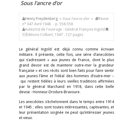
Sous l’ancre d’or
Henry Freydenberg
, «
Sous l’ancre d’or
»
Revue
n° 047 Avril 1948
- p. 558-558
Auteur(s) de l'ouvrage : Général François Ingold
Éditions Colbert, 1947 ; 127 pages
Le général Ingold est déjà connu comme écrivain
militaire. Il présente, cette fois, une série d’anecdotes
qui s’adressent « aux jeunes de France, dont le plus
grand devoir est de maintenir outre-mer la grandeur
française » et ces récits sont bien faits pour faire sentir
aux jeunes l’âme et l’idéal des hommes d’outre-mer –
qui restent fidèles à leurs vieilles traditions affirmées
par le général Marchand en 1918, dans cette belle
devise : Honneur-Droilure-Bravoure.
Les anecdotes s’échelonnent dans le temps entre 1914
et 1945 ; elles sont toutes intéressantes, captivantes, et
leur présentation soignée ne peut qu’intéresser jeunes
et vieux.