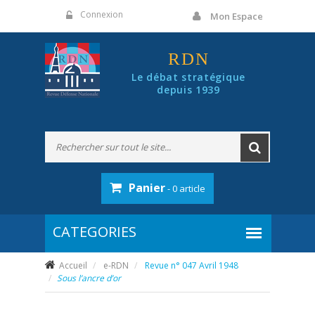
Panneau de gestion des cookies
Connexion
Mon Espace
RDN
Le débat stratégique
depuis 1939
Panier
- 0 article
Accueil
e-RDN
Revue n° 047 Avril 1948
Sous l’ancre d’or