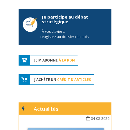
Je participe au débat
stratégique
À vos claviers,
réagissez au dossier du mois
JE M'ABONNE
À LA RDN
J'ACHÈTE UN
CRÉDIT D'ARTICLES
Actualités
04-08-2026