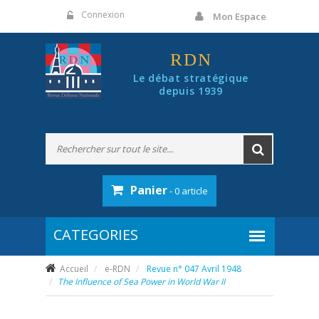
Panneau de gestion des cookies
Connexion
Mon Espace
RDN
Le débat stratégique
depuis 1939
Panier
- 0 article
Accueil
e-RDN
Revue n° 047 Avril 1948
The Influence of Sea Power in World War II