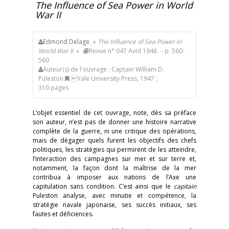
The Influence of Sea Power in World
War II
Edmond Delage
, «
The Influence of Sea Power in
World War II
»
Revue n° 047 Avril 1948
- p. 560-
560
Auteur(s) de l'ouvrage : Captain William D.
Puleston
Yale University Press, 1947 ;
310 pages
L’objet essentiel de cet ouvrage, note, dès sa préface
son auteur, n’est pas de donner une histoire narrative
complète de la guerre, ni une critique des opérations,
mais de dégager quels furent les objectifs des chefs
politiques, les stratégies qui permirent de les atteindre,
l’interaction des campagnes sur mer et sur terre et,
notamment, la façon dont la maîtrise de la mer
contribua à imposer aux nations de l’Axe une
capitulation sans condition. C’est ainsi que le
capitain
Puleston analyse, avec minutie et compétence, la
stratégie navale japonaise, ses succès initiaux, ses
fautes et déficiences.