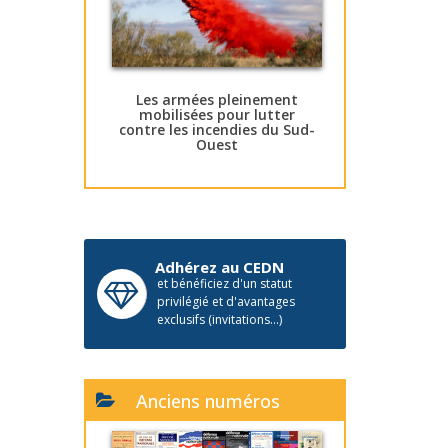
Les armées pleinement
mobilisées pour lutter
contre les incendies du Sud-
Ouest
Adhérez au CEDN
et bénéficiez d'un statut
privilégié et d'avantages
exclusifs (invitations...)
Anciens numéros