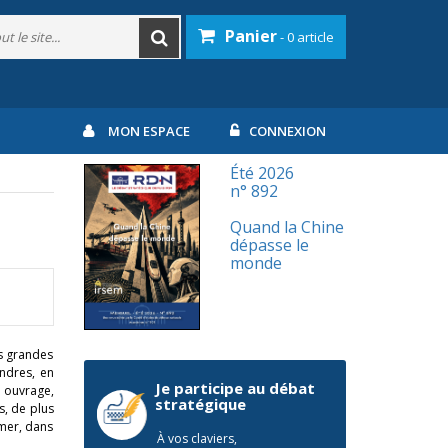
Panier
- 0 article
MON ESPACE
CONNEXION
Été 2026
n° 892
Quand la Chine
dépasse le
monde
es grandes
ondres, en
Je participe au débat
 ouvrage,
stratégique
s, de plus
 mer, dans
À vos claviers,