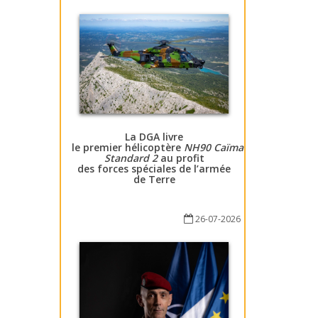
La DGA livre
le premier hélicoptère
NH90 Caïman
Standard 2
au profit
des forces spéciales de l’armée
de Terre
26-07-2026