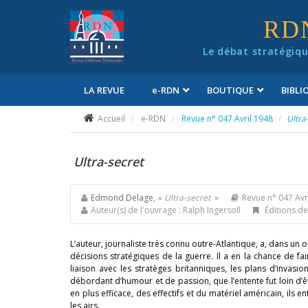
Panneau de gestion des cookies
RD
Le débat stratégiqu
LA REVUE
e
-RDN
BOUTIQUE
BIBL
Conditions générales de vente
Accueil
e-RDN
Revue n° 047 Avril 1948
Ultra
Ultra-secret
Edmond Delage
, «
Ultra-secret
»
Revue n° 047 Avr
Auteur(s) de l'ouvrage : Ralph Ingersoll
Éditions de
L’auteur, journaliste très connu outre-Atlantique, a, dans u
décisions stratégiques de la guerre. Il a en la chance de f
liaison avec les stratèges britanniques, les plans d’invasio
débordant d’humour et de passion, que l’entente fut loin d’êtr
en plus efficace, des effectifs et du matériel américain, ils 
les airs.