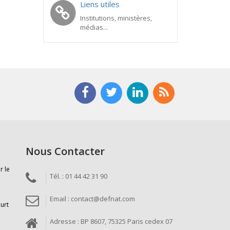
Liens utiles
Institutions, ministères,
médias...
Nous Contacter
r le
Tél. : 01 44 42 31 90
Email : contact@defnat.com
ourt
Adresse : BP 8607, 75325 Paris cedex 07