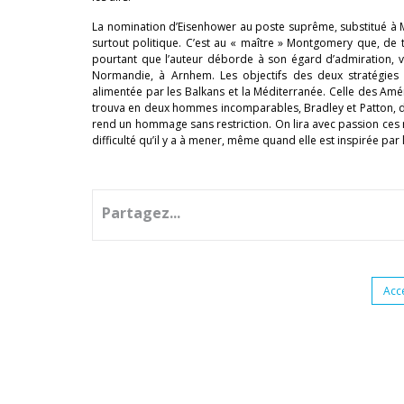
La nomination d’Eisenhower au poste suprême, substitué à Mars
surtout politique. C’est au « maître » Montgomery que, de trè
pourtant que l’auteur déborde à son égard d’admiration, v
Normandie, à Arnhem. Les objectifs des deux stratégies 
alimentée par les Balkans et la Méditerranée. Celle des América
trouva en deux hommes incomparables, Bradley et Patton, des
rend un hommage sans restriction. On lira avec passion ces ré
difficulté qu’il y a à mener, même quand elle est inspirée par 
Partagez...
Acc