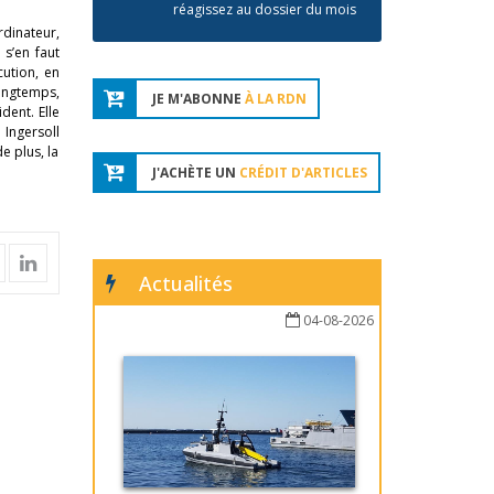
réagissez au dossier du mois
rdinateur,
 s’en faut
ution, en
ongtemps,
JE M'ABONNE
À LA RDN
dent. Elle
 Ingersoll
e plus, la
J'ACHÈTE UN
CRÉDIT D'ARTICLES
Actualités
04-08-2026