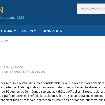
N
e depuis 1939
IOTHÈQUE
LA RDN
LIENS UTILES
-secret
il 1948
- p. 560-561
 la Jeune Parque, 1947 ; 335 pages
n ouvrage qui y a obtenu un succès considérable, révélé les dessous des dernièr
aire partie de l’État-major des « nouveaux débarqués » chargé d’élaborer à L
n de l’Ouest européen. Contrairement aux thèses officielles, il
ressort de cet
e parfaite entre les chefs de la coalition. Si les Anglais acceptaient le concour
entendaient bien se réserver la direction effective des opérations, sur terre, sur