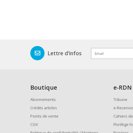
Lettre d'infos
Boutique
e
-RDN
Abonnements
Tribune
Crédits articles
e-Recensi
Points de vente
Cahiers de
CGV
Florilège h
Politique de confidentialité / Mentions
Repères