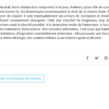
hall, fut le résultat d’un compromis. Il ne joua, d’ailleurs, qu’un rôle de coo
s bonne foi, les Britanniques reconnaissaient le droit de la victoire finale. Il
oire de respect. Il note impitoyablement ses erreurs de conception et d’exéc
furent constamment divergents. Celle d’un Churchill fut longtemps, trop l
ins visait le plus tôt possible, à la destruction totale de l’adversaire, à l’occi
 réalisateurs d’une science, d’un caractère admirables. C’est à eux que Ralph
vélations, d’inspiration essentiellement américaine : elles prouvent, une fois d
la même idéologie, une coalition militaire à une victoire rapide et décisive.
éder au sommaire du numéro