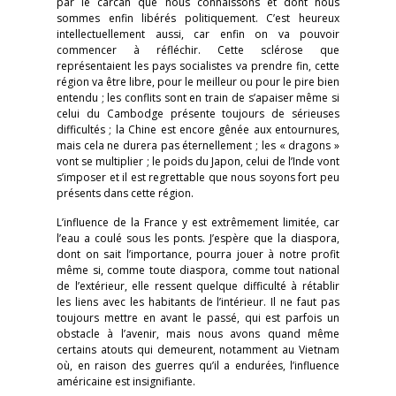
par le carcan que nous connaissons et dont nous
sommes enfin libérés politiquement. C’est heureux
intellectuellement aussi, car enfin on va pouvoir
commencer à réfléchir. Cette sclérose que
représentaient les pays socialistes va prendre fin, cette
région va être libre, pour le meilleur ou pour le pire bien
entendu ; les conflits sont en train de s’apaiser même si
celui du Cambodge présente toujours de sérieuses
difficultés ; la Chine est encore gênée aux entournures,
mais cela ne durera pas éternellement ; les « dragons »
vont se multiplier ; le poids du Japon, celui de l’Inde vont
s’imposer et il est regrettable que nous soyons fort peu
présents dans cette région.
L’influence de la France y est extrêmement limitée, car
l’eau a coulé sous les ponts. J’espère que la diaspora,
dont on sait l’importance, pourra jouer à notre profit
même si, comme toute diaspora, comme tout national
de l’extérieur, elle ressent quelque difficulté à rétablir
les liens avec les habitants de l’intérieur. Il ne faut pas
toujours mettre en avant le passé, qui est parfois un
obstacle à l’avenir, mais nous avons quand même
certains atouts qui demeurent, notamment au Vietnam
où, en raison des guerres qu’il a endurées, l’influence
américaine est insignifiante.