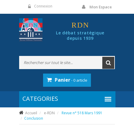
Panneau de gestion des cookies
Connexion
Mon Espace
RDN
Le débat stratégique
depuis 1939
Panier
- 0 article
Accueil
e-RDN
Revue n° 518 Mars 1991
Conclusion