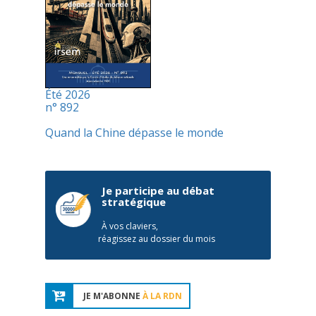
Été 2026
n° 892
Quand la Chine dépasse le monde
Je participe au débat
stratégique
À vos claviers,
réagissez au dossier du mois
JE M'ABONNE
À LA RDN