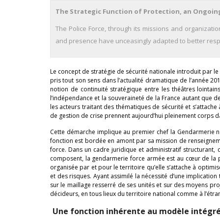
The Strategic Function of Protection, an Ongoing
The Police Force, through its missions and organization,
and presence have unceasingly adapted to better respon
Le concept de stratégie de sécurité nationale introduit par l
pris tout son sens dans l’actualité dramatique de l’année 20
notion de continuité stratégique entre les théâtres lointain
l’indépendance et la souveraineté de la France autant que de 
les acteurs traitant des thématiques de sécurité et s’attache 
de gestion de crise prennent aujourd’hui pleinement corps dan
Cette démarche implique au premier chef la Gendarmerie nat
fonction est bordée en amont par sa mission de renseignemen
force. Dans un cadre juridique et administratif structurant,
composent, la gendarmerie force armée est au cœur de la pro
organisée par et pour le territoire qu’elle s’attache à opt
et des risques. Ayant assimilé la nécessité d’une implicat
sur le maillage resserré de ses unités et sur des moyens pro
décideurs, en tous lieux du territoire national comme à l’étra
Une fonction inhérente au modèle intégr