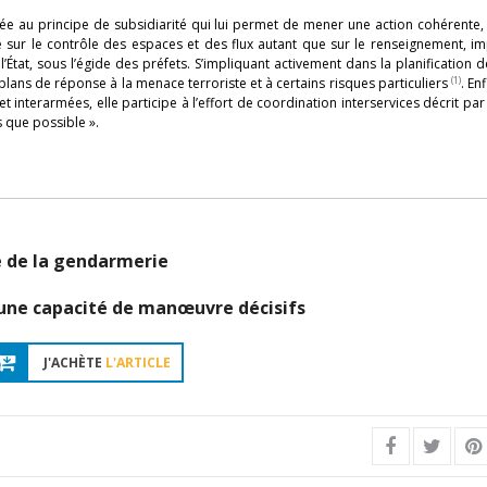
e au principe de subsidiarité qui lui permet de mener une action cohérente, 
e sur le contrôle des espaces et des flux autant que sur le renseignement, i
État, sous l’égide des préfets. S’impliquant activement dans la planification d
(1)
lans de réponse à la menace terroriste et à certains risques particuliers
. En
interarmées, elle participe à l’effort de coordination interservices décrit par
 que possible ».
é de la gendarmerie
une capacité de manœuvre décisifs
J'ACHÈTE
L'ARTICLE