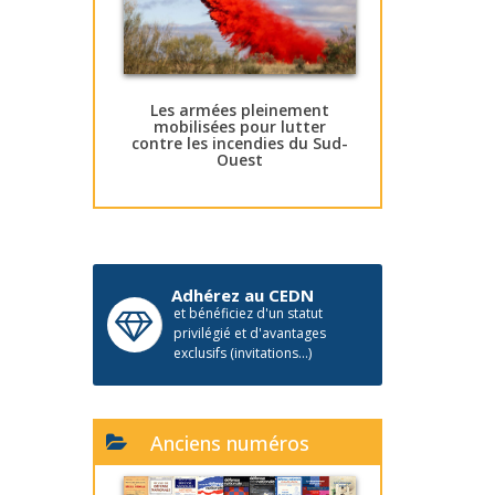
Les armées pleinement
mobilisées pour lutter
contre les incendies du Sud-
Ouest
Adhérez au CEDN
et bénéficiez d'un statut
privilégié et d'avantages
exclusifs (invitations...)
Anciens numéros