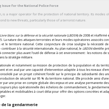
 Issue for the National Police Force
 is a major operator for the protection of national territory. Its modes o
d to new threats, particularly those of a terrorist nature.
e
Livre blanc sur la défense et la sécurité nationale
(
LBDSN
) de 2008 et réaffirmé 
15. La nature des attaques terroristes et leurs modes opératoires associés con
s et le territoire national. Cette conjoncture de crise souligne la nécessité d
contribuer à la sécurité internationale. Au plan national, le
LBDSN
identifie p
à connecter plus avant l’outil de défense à cet environnement : les notions de s
s la stratégie militaire.
ionale et notamment sa mission de protection de la population et du territo
t et en aval par une capacité d’intervention adaptée à tous les niveaux d’em
 consolidé par un projet cohérent fondé sur le principe de subsidiarité des uni
duction de sécurité sur 95 % du territoire national. Elle procède ainsi d’une
imiser par une prise en compte globale des enjeux et une analyse permanente d
ion toujours plus opérationnelle des échelons de commandement, la gendarmeri
jetables et mobilisables à court délai pour offrir des options concrètes et ad
nger.
é de la gendarmerie