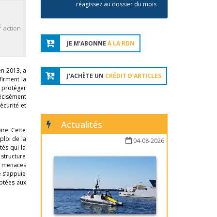
réagissez au dossier du mois
f action
JE M'ABONNE
À LA RDN
en 2013, a
J'ACHÈTE UN
CRÉDIT D'ARTICLES
firment la
e protéger
récisément
écurité et
Actualités
ire. Cette
ploi de la
04-08-2026
tés qui la
 structure
es menaces
e s’appuie
aptées aux