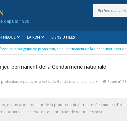
N
e depuis 1939
IOTHÈQUE
LA RDN
LIENS UTILES
fonction stratégique de protection, enjeu permanent de la Gendarmerie nation
enjeu permanent de la Gendarmerie nationale
de protection, enjeu permanent de la Gendarmerie nationale »
Revue n° 78
n, est un acteur majeur de la protection du territoire. Ses modes d’actio
aux nouvelles menaces, en particulier de nature terroriste.