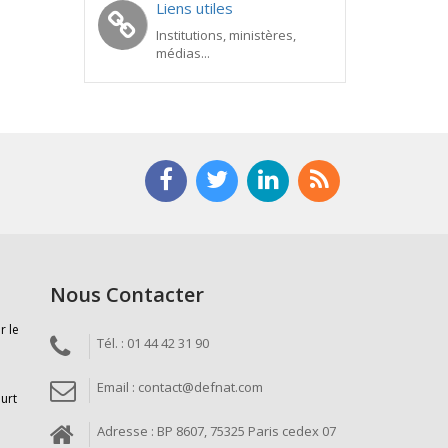
Liens utiles
Institutions, ministères,
médias...
Nous Contacter
r le
Tél. : 01 44 42 31 90
Email : contact@defnat.com
ourt
Adresse : BP 8607, 75325 Paris cedex 07