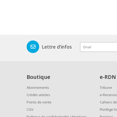
Lettre d'infos
Boutique
e
-RDN
Abonnements
Tribune
Crédits articles
e-Recensi
Points de vente
Cahiers de
CGV
Florilège h
Politique de confidentialité / Mentions
Repères