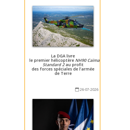
La DGA livre
le premier hélicoptère
NH90 Caïman
Standard 2
au profit
des forces spéciales de l’armée
de Terre
26-07-2026