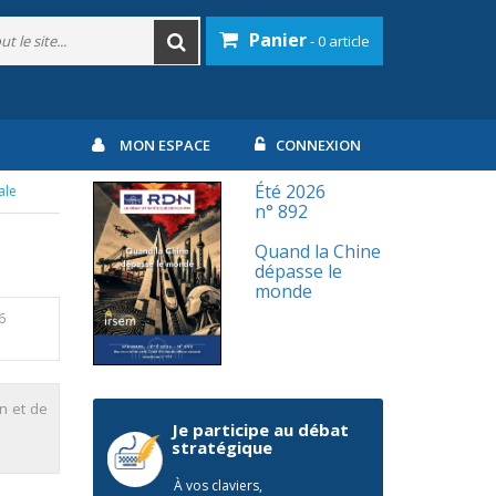
Panier
- 0 article
MON ESPACE
CONNEXION
Été 2026
ale
n° 892
Quand la Chine
dépasse le
monde
6
n et de
Je participe au débat
stratégique
À vos claviers,