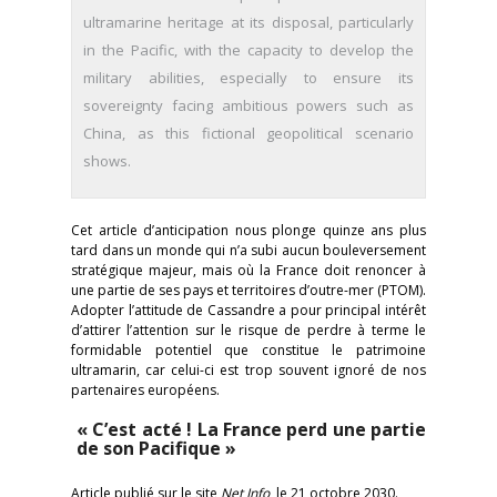
ultramarine heritage at its disposal, particularly
in the Pacific, with the capacity to develop the
military abilities, especially to ensure its
sovereignty facing ambitious powers such as
China, as this fictional geopolitical scenario
shows.
Cet article d’anticipation nous plonge quinze ans plus
tard dans un monde qui n’a subi aucun bouleversement
stratégique majeur, mais où la France doit renoncer à
une partie de ses pays et territoires d’outre-mer (PTOM).
Adopter l’attitude de Cassandre a pour principal intérêt
d’attirer l’attention sur le risque de perdre à terme le
formidable potentiel que constitue le patrimoine
ultramarin, car celui-ci est trop souvent ignoré de nos
partenaires européens.
« C’est acté ! La France perd une partie
de son Pacifique »
Article publié sur le site
Net Info
, le 21 octobre 2030.