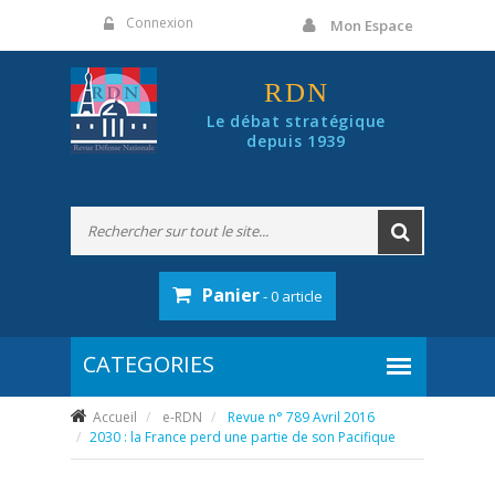
Panneau de gestion des cookies
Connexion
Mon Espace
RDN
Le débat stratégique
depuis 1939
Panier
- 0 article
Accueil
e-RDN
Revue n° 789 Avril 2016
2030 : la France perd une partie de son Pacifique