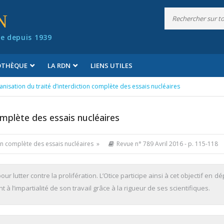
N
e depuis 1939
IOTHÈQUE
LA RDN
LIENS UTILES
anisation du traité d’interdiction complète des essais nucléaires
omplète des essais nucléaires
tion complète des essais nucléaires »
Revue n° 789 Avril 2016
- p. 115-118
r lutter contre la prolifération. L’Otice participe ainsi à cet objectif en d
 à l’impartialité de son travail grâce à la rigueur de ses scientifiques.