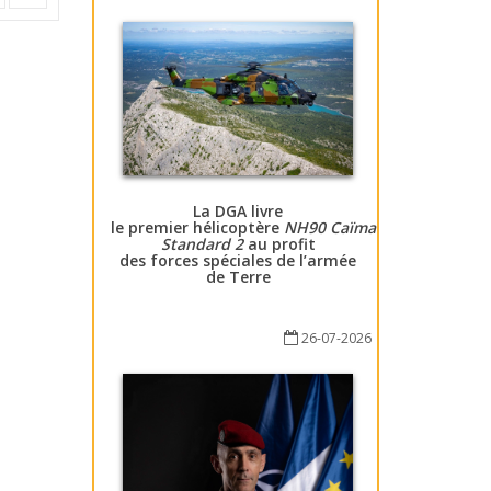
La DGA livre
le premier hélicoptère
NH90 Caïman
Standard 2
au profit
des forces spéciales de l’armée
de Terre
26-07-2026