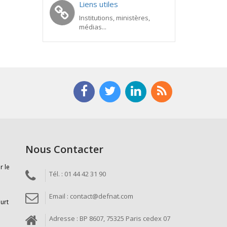
Liens utiles
Institutions, ministères,
médias...
Nous Contacter
r le
Tél. : 01 44 42 31 90
Email : contact@defnat.com
ourt
Adresse : BP 8607, 75325 Paris cedex 07