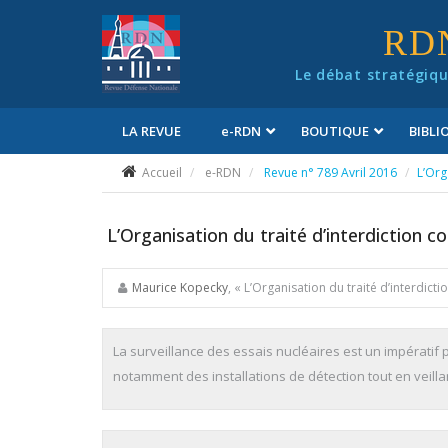
Panneau de gestion des cookies
RD
Le débat stratégiqu
LA REVUE
e
-RDN
BOUTIQUE
BIBL
Conditions générales de vente
Accueil
e-RDN
Revue n° 789 Avril 2016
L’Org
L’Organisation du traité d’interdiction c
Maurice Kopecky
, « L’Organisation du traité d’interdic
La surveillance des essais nucléaires est un impératif pou
notamment des installations de détection tout en veillant