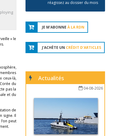
réagissez au dossier du mois
eploying
JE M'ABONNE
À LA RDN
eille » le
es.
J'ACHÈTE UN
CRÉDIT D'ARTICLES
tmosphère,
ts-membres
Actualités
i ceux-là,
a Corée du
04-08-2026
cte pas la
nale et du
station de
 signe. Il
 l’on peut
mment.