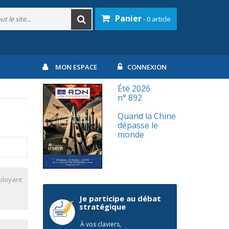
Panier
- 0 article
MON ESPACE
CONNEXION
Été 2026
n° 892
Quand la Chine
dépasse le
monde
éployant
Je participe au débat
stratégique
À vos claviers,