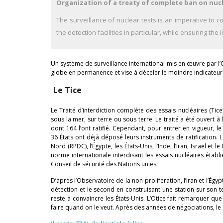
Organization of a treaty of complete ban on nucl
The surveillance of nuclear tests is an imperative to c
the detection facilities in particular, while ensuring the im
Un système de surveillance international mis en œuvre par l’Or
globe en permanence et vise à déceler le moindre indicateur d
Le Tice
Le Traité d’interdiction complète des essais nucléaires (Tice
sous la mer, sur terre ou sous terre. Le traité a été ouvert
dont 164 l’ont ratifié. Cependant, pour entrer en vigueur, le 
36 États ont déjà déposé leurs instruments de ratification. La
Nord (RPDC), l’Égypte, les États-Unis, l’Inde, l’Iran, Israël e
norme internationale interdisant les essais nucléaires étab
Conseil de sécurité des Nations unies.
D’après l’Observatoire de la non-prolifération, l’Iran et l’É
détection et le second en construisant une station sur son te
reste à convaincre les États-Unis. L’Otice fait remarquer qu
faire quand on le veut. Après des années de négociations, le P