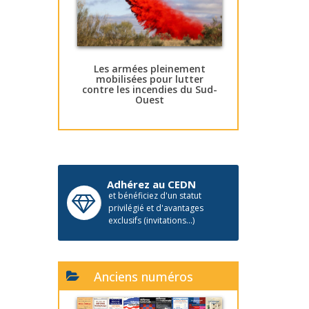
Les armées pleinement
mobilisées pour lutter
contre les incendies du Sud-
Ouest
Adhérez au CEDN
et bénéficiez d'un statut
privilégié et d'avantages
exclusifs (invitations...)
Anciens numéros