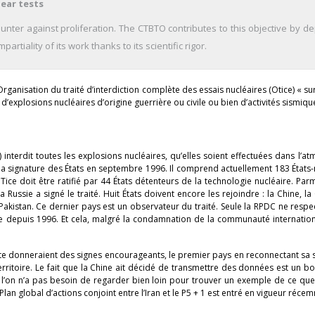
ear tests
ounter against proliferation. The CTBTO contributes to this objective by d
partiality of its work thanks to its scientific rigor.
ganisation du traité d’interdiction complète des essais nucléaires (Otice) « surv
’explosions nucléaires d’origine guerrière ou civile ou bien d’activités sismiqu
) interdit toutes les explosions nucléaires, qu’elles soient effectuées dans l’a
 à la signature des États en septembre 1996. Il comprend actuellement 183 Éta
Tice doit être ratifié par 44 États détenteurs de la technologie nucléaire. Parm
 Russie a signé le traité. Huit États doivent encore les rejoindre : la Chine, l
t le Pakistan. Ce dernier pays est un observateur du traité. Seule la RPDC ne respe
lie depuis 1996. Et cela, malgré la condamnation de la communauté internatio
gypte donneraient des signes encourageants, le premier pays en reconnectant sa 
rritoire. Le fait que la Chine ait décidé de transmettre des données est un bon
e l’on n’a pas besoin de regarder bien loin pour trouver un exemple de ce que
lan global d’actions conjoint entre l’Iran et le P5 + 1 est entré en vigueur réce