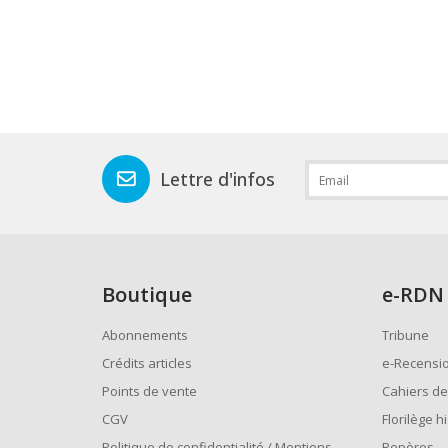
Lettre d'infos
Boutique
e
-RDN
Abonnements
Tribune
Crédits articles
e-Recensi
Points de vente
Cahiers de
CGV
Florilège h
Politique de confidentialité / Mentions
Repères