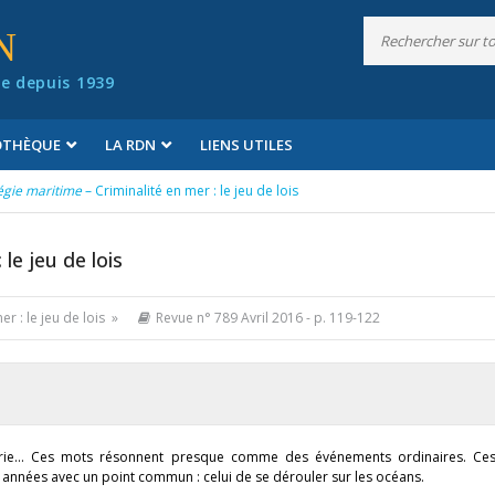
N
e depuis 1939
IOTHÈQUE
LA RDN
LIENS UTILES
égie maritime
– Criminalité en mer : le jeu de lois
 le jeu de lois
er : le jeu de lois »
Revue n° 789 Avril 2016
- p. 119-122
iraterie… Ces mots résonnent presque comme des événements ordinaires. Ces 
s années avec un point commun : celui de se dérouler sur les océans.