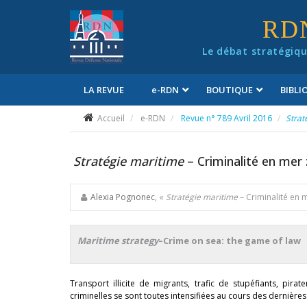
Panneau de gestion des cookies
RD
Le débat stratégiqu
LA REVUE
e
-RDN
BOUTIQUE
BIBL
Conditions générales de vente
Accueil
e-RDN
Revue n° 789 Avril 2016
Strat
Stratégie maritime
– Criminalité en mer :
Alexia Pognonec
, «
Stratégie maritime
– Criminalité en m
Maritime strategy
–Crime on sea: the game of law
Transport illicite de migrants, trafic de stupéfiants, p
criminelles se sont toutes intensifiées au cours des dernière