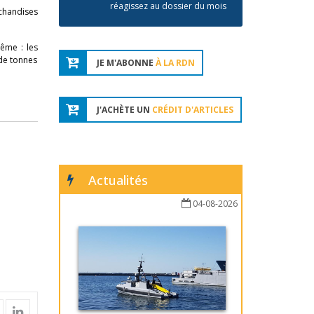
réagissez au dossier du mois
rchandises
même : les
 de tonnes
JE M'ABONNE
À LA RDN
J'ACHÈTE UN
CRÉDIT D'ARTICLES
Actualités
04-08-2026