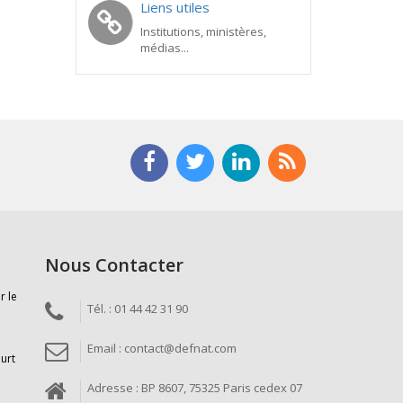
Liens utiles
Institutions, ministères,
médias...
Nous Contacter
r le
Tél. : 01 44 42 31 90
Email : contact@defnat.com
ourt
Adresse : BP 8607, 75325 Paris cedex 07