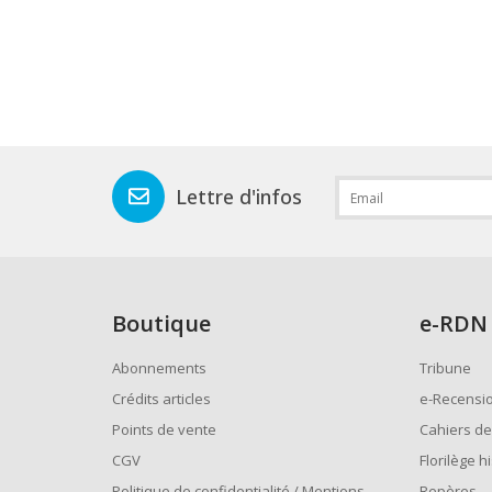
Lettre d'infos
Boutique
e
-RDN
Abonnements
Tribune
Crédits articles
e-Recensi
Points de vente
Cahiers de
CGV
Florilège h
Politique de confidentialité / Mentions
Repères