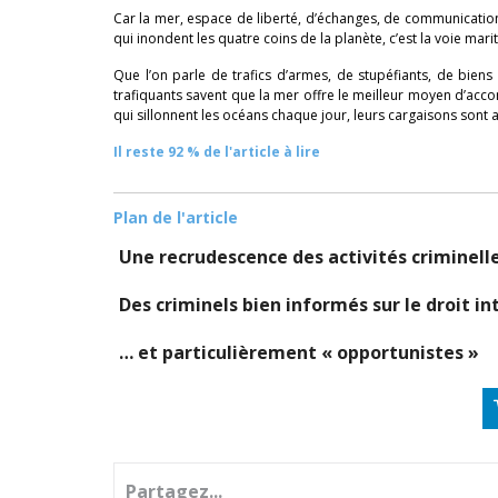
Car la mer, espace de liberté, d’échanges, de communication 
qui inondent les quatre coins de la planète, c’est la voie marit
Que l’on parle de trafics d’armes, de stupéfiants, de biens
trafiquants savent que la mer offre le meilleur moyen d’ac
qui sillonnent les océans chaque jour, leurs cargaisons sont 
Il reste 92 % de l'article à lire
Plan de l'article
Une recrudescence des activités criminell
Des criminels bien informés sur le droit in
… et particulièrement « opportunistes »
Partagez...