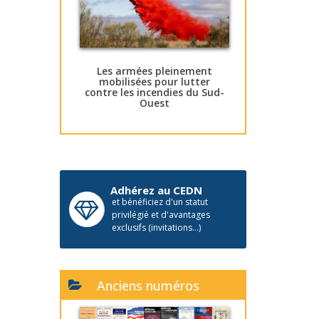
Les armées pleinement
mobilisées pour lutter
contre les incendies du Sud-
Ouest
Adhérez au CEDN
et bénéficiez d'un statut
privilégié et d'avantages
exclusifs (invitations...)
Anciens numéros