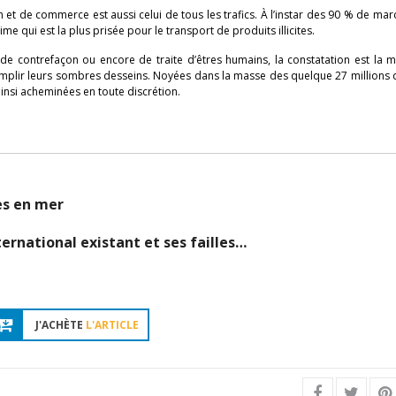
et de commerce est aussi celui de tous les trafics. À l’instar des 90 % de ma
ime qui est la plus prisée pour le transport de produits illicites.
 de contrefaçon ou encore de traite d’êtres humains, la constatation est la 
complir leurs sombres desseins. Noyées dans la masse des quelque 27 millions
ainsi acheminées en toute discrétion.
es en mer
ternational existant et
ses
failles…
J'ACHÈTE
L'ARTICLE