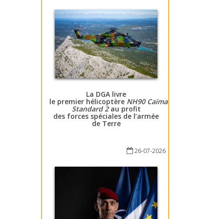
La DGA livre
le premier hélicoptère
NH90 Caïman
Standard 2
au profit
des forces spéciales de l’armée
de Terre
26-07-2026