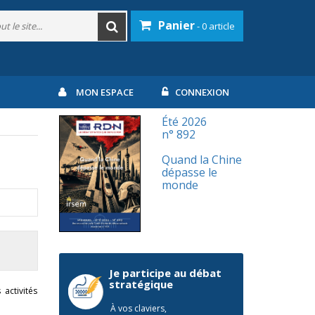
Panier
- 0 article
MON ESPACE
CONNEXION
Été 2026
n° 892
Quand la Chine
dépasse le
monde
Je participe au débat
stratégique
activités
À vos claviers,