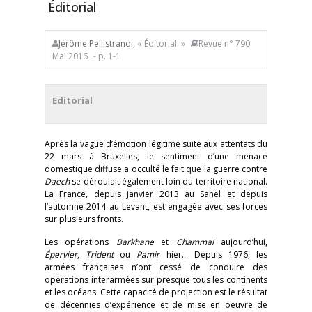
Éditorial
Jérôme Pellistrandi
, « Éditorial »
Revue n° 790
Mai 2016
- p. 1-1
Editorial
Après la vague d’émotion légitime suite aux attentats du
22 mars à Bruxelles, le sentiment d’une menace
domestique diffuse a occulté le fait que la guerre contre
Daech
se déroulait également loin du territoire national.
La France, depuis janvier 2013 au Sahel et depuis
l’automne 2014 au Levant, est engagée avec ses forces
sur plusieurs fronts.
Les opérations
Barkhane
et
Chammal
aujourd’hui,
Épervier
,
Trident
ou
Pamir
hier… Depuis 1976, les
armées françaises n’ont cessé de conduire des
opérations interarmées sur presque tous les continents
et les océans. Cette capacité de projection est le résultat
de décennies d’expérience et de mise en oeuvre de