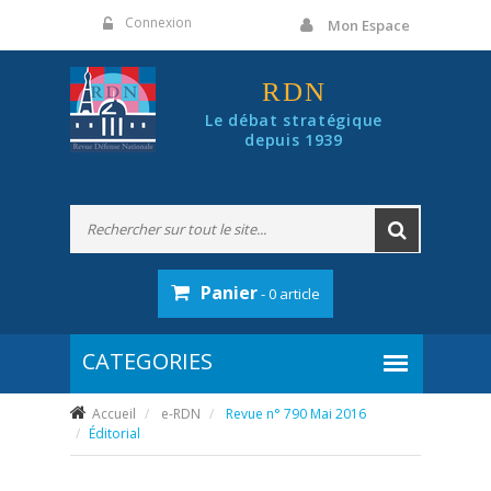
Panneau de gestion des cookies
Connexion
Mon Espace
RDN
Le débat stratégique
depuis 1939
Panier
- 0 article
Accueil
e-RDN
Revue n° 790 Mai 2016
Éditorial