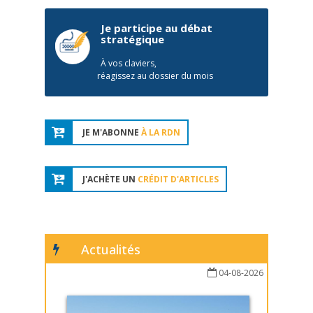
Je participe au débat
stratégique
À vos claviers,
réagissez au dossier du mois
JE M'ABONNE
À LA RDN
J'ACHÈTE UN
CRÉDIT D'ARTICLES
Actualités
04-08-2026